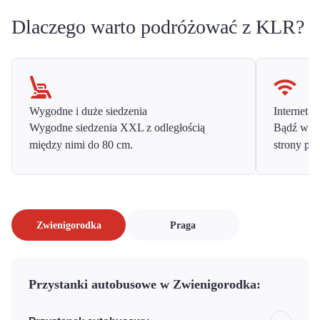
Dlaczego warto podróżować z KLR?
Wygodne i duże siedzenia
Internet o
Wygodne siedzenia XXL z odległością
Bądź w ko
między nimi do 80 cm.
strony prz
Zwienigorodka
Praga
Przystanki autobusowe w Zwienigorodka: