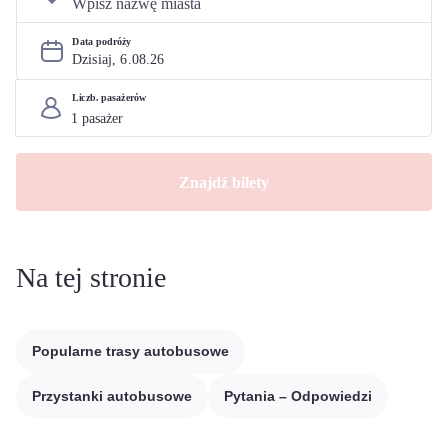
Data podróży
Dzisiaj, 
6
.
08
.
26
Liczb. pasażerów
Znajdź bilety
Na tej stronie
Popularne trasy autobusowe
Przystanki autobusowe
Pytania – Odpowiedzi