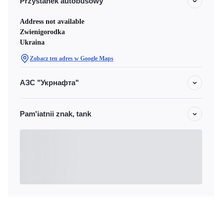
Przystanek autobusowy
Address not available
Zwienigorodka
Ukraina
Zobacz ten adres w Google Maps
АЗС "Укрнафта"
Pam'iatnii znak, tank