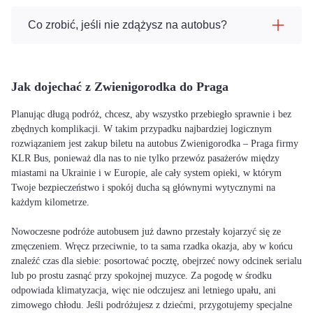
Co zrobić, jeśli nie zdążysz na autobus?
Jak dojechać z Zwienigorodka do Praga
Planując długą podróż, chcesz, aby wszystko przebiegło sprawnie i bez
zbędnych komplikacji. W takim przypadku najbardziej logicznym
rozwiązaniem jest zakup biletu na autobus Zwienigorodka – Praga firmy
KLR Bus, ponieważ dla nas to nie tylko przewóz pasażerów między
miastami na Ukrainie i w Europie, ale cały system opieki, w którym
Twoje bezpieczeństwo i spokój ducha są głównymi wytycznymi na
każdym kilometrze.
Nowoczesne podróże autobusem już dawno przestały kojarzyć się ze
zmęczeniem. Wręcz przeciwnie, to ta sama rzadka okazja, aby w końcu
znaleźć czas dla siebie: posortować pocztę, obejrzeć nowy odcinek serialu
lub po prostu zasnąć przy spokojnej muzyce. Za pogodę w środku
odpowiada klimatyzacja, więc nie odczujesz ani letniego upału, ani
zimowego chłodu. Jeśli podróżujesz z dziećmi, przygotujemy specjalne