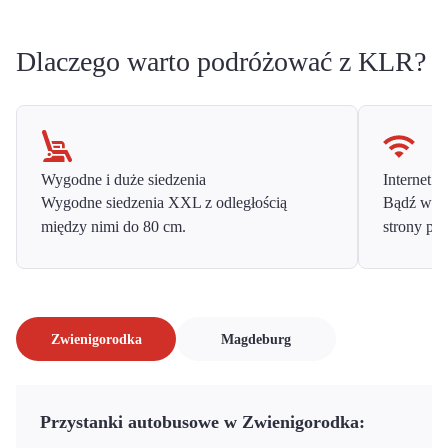
Dlaczego warto podróżować z KLR?
Wygodne i duże siedzenia
Internet o
Wygodne siedzenia XXL z odległością
Bądź w ko
między nimi do 80 cm.
strony prz
Zwienigorodka
Magdeburg
Przystanki autobusowe w Zwienigorodka: