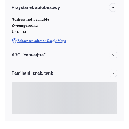
Przystanek autobusowy
Address not available
Zwienigorodka
Ukraina
Zobacz ten adres w Google Maps
АЗС "Укрнафта"
Pam'iatnii znak, tank