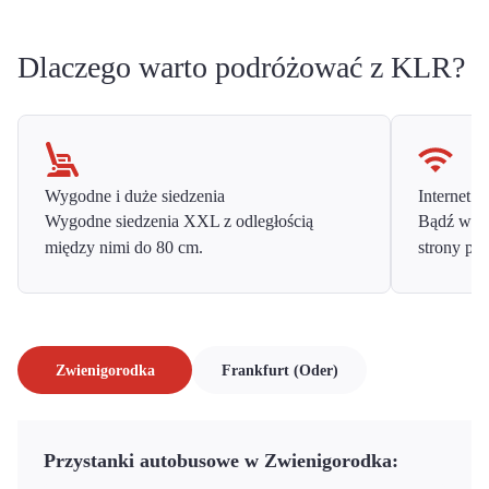
Dlaczego warto podróżować z KLR?
Wygodne i duże siedzenia
Internet o
Wygodne siedzenia XXL z odległością
Bądź w ko
między nimi do 80 cm.
strony prz
Zwienigorodka
Frankfurt (Oder)
Przystanki autobusowe w Zwienigorodka: