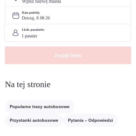
Data podróży
Dzisiaj, 
8
.
08
.
26
Liczb. pasażerów
Znajdź bilety
Na tej stronie
Popularne trasy autobusowe
Przystanki autobusowe
Pytania – Odpowiedzi