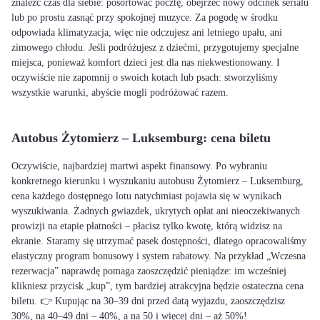
znaleźć czas dla siebie: posortować pocztę, obejrzeć nowy odcinek serialu
lub po prostu zasnąć przy spokojnej muzyce. Za pogodę w środku
odpowiada klimatyzacja, więc nie odczujesz ani letniego upału, ani
zimowego chłodu. Jeśli podróżujesz z dziećmi, przygotujemy specjalne
miejsca, ponieważ komfort dzieci jest dla nas niekwestionowany. I
oczywiście nie zapomnij o swoich kotach lub psach: stworzyliśmy
wszystkie warunki, abyście mogli podróżować razem.
Autobus Żytomierz – Luksemburg: cena biletu
Oczywiście, najbardziej martwi aspekt finansowy. Po wybraniu
konkretnego kierunku i wyszukaniu autobusu Żytomierz – Luksemburg,
cena każdego dostępnego lotu natychmiast pojawia się w wynikach
wyszukiwania. Żadnych gwiazdek, ukrytych opłat ani nieoczekiwanych
prowizji na etapie płatności – płacisz tylko kwotę, którą widzisz na
ekranie. Staramy się utrzymać pasek dostępności, dlatego opracowaliśmy
elastyczny program bonusowy i system rabatowy. Na przykład „Wczesna
rezerwacja” naprawdę pomaga zaoszczędzić pieniądze: im wcześniej
klikniesz przycisk „kup”, tym bardziej atrakcyjna będzie ostateczna cena
biletu. 👉 Kupując na 30–39 dni przed datą wyjazdu, zaoszczędzisz
30%, na 40–49 dni – 40%, a na 50 i więcej dni – aż 50%!