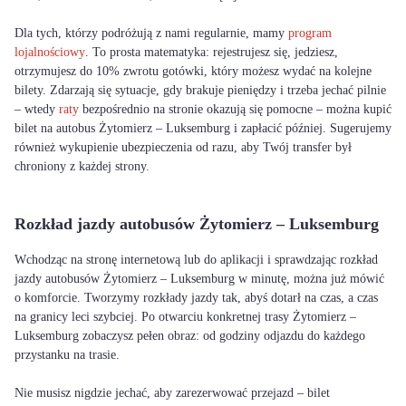
Dla tych, którzy podróżują z nami regularnie, mamy
program
lojalnościowy
. To prosta matematyka: rejestrujesz się, jedziesz,
otrzymujesz do 10% zwrotu gotówki, który możesz wydać na kolejne
bilety. Zdarzają się sytuacje, gdy brakuje pieniędzy i trzeba jechać pilnie
– wtedy
raty
bezpośrednio na stronie okazują się pomocne – można kupić
bilet na autobus Żytomierz – Luksemburg i zapłacić później. Sugerujemy
również wykupienie ubezpieczenia od razu, aby Twój transfer był
chroniony z każdej strony.
Rozkład jazdy autobusów Żytomierz – Luksemburg
Wchodząc na stronę internetową lub do aplikacji i sprawdzając rozkład
jazdy autobusów Żytomierz – Luksemburg w minutę, można już mówić
o komforcie. Tworzymy rozkłady jazdy tak, abyś dotarł na czas, a czas
na granicy leci szybciej. Po otwarciu konkretnej trasy Żytomierz –
Luksemburg zobaczysz pełen obraz: od godziny odjazdu do każdego
przystanku na trasie.
Nie musisz nigdzie jechać, aby zarezerwować przejazd – bilet