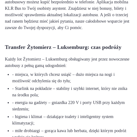
autobusowy możesz kupić bezpośrednio w telefonie. Aplikacja mobilna
KLR Bus to Twój osobisty asystent. Znajdziesz w niej bonusy, bilety i
możliwość sprawdzenia aktualnej lokalizacji autobusu. A jeśli o trzeciej
nad ranem będziesz mieć jakieś pytania, nasze całodobowe wsparcie jest
zawsze do Twojej dyspozycji, aby Ci pomóc.
Transfer Żytomierz – Luksemburg: czas podróży
Każdy lot Żytomierz – Luksemburg obsługiwany jest przez nowoczesne
autobusy z pełną gamą udogodnień:
- miejsca, w których chcesz usiąść – dużo miejsca na nogi i
możliwość odchylenia się do tyłu;
- Starlink na pokładzie – stabilny i szybki internet, który nie znika
na środku pola;
- energia na gadżety – gniazdka 220 V i porty USB przy każdym
siedzeniu;
- higiena i klimat – działające toalety i inteligentny system
klimatyzacji;
- miłe drobiazgi – gorąca kawa lub herbata, dzięki którym podróż