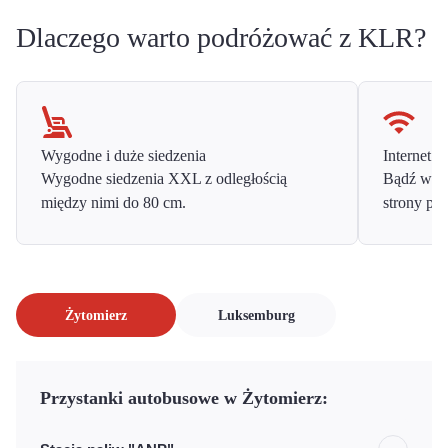
Dlaczego warto podróżować z KLR?
Wygodne i duże siedzenia
Internet o
Wygodne siedzenia XXL z odległością
Bądź w ko
między nimi do 80 cm.
strony prz
Żytomierz
Luksemburg
Przystanki autobusowe w Żytomierz: