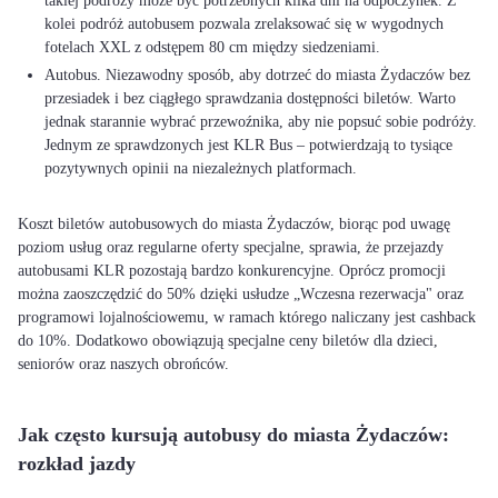
takiej podróży może być potrzebnych kilka dni na odpoczynek. Z
kolei podróż autobusem pozwala zrelaksować się w wygodnych
fotelach XXL z odstępem 80 cm między siedzeniami.
Autobus. Niezawodny sposób, aby dotrzeć do miasta Żydaczów bez
przesiadek i bez ciągłego sprawdzania dostępności biletów. Warto
jednak starannie wybrać przewoźnika, aby nie popsuć sobie podróży.
Jednym ze sprawdzonych jest KLR Bus – potwierdzają to tysiące
pozytywnych opinii na niezależnych platformach.
Koszt biletów autobusowych do miasta Żydaczów, biorąc pod uwagę
poziom usług oraz regularne oferty specjalne, sprawia, że przejazdy
autobusami KLR pozostają bardzo konkurencyjne. Oprócz promocji
można zaoszczędzić do 50% dzięki usłudze „Wczesna rezerwacja" oraz
programowi lojalnościowemu, w ramach którego naliczany jest cashback
do 10%. Dodatkowo obowiązują specjalne ceny biletów dla dzieci,
seniorów oraz naszych obrońców.
Jak często kursują autobusy do miasta Żydaczów:
rozkład jazdy