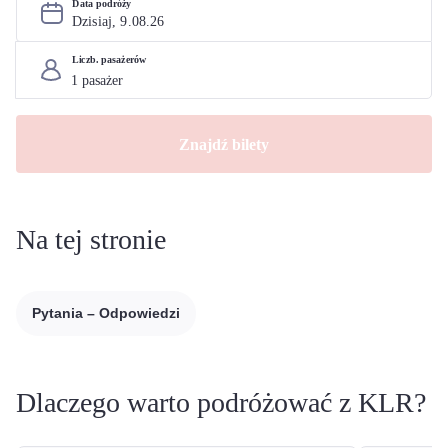
Data podróży
Dzisiaj, 
9
.
08
.
26
Liczb. pasażerów
Znajdź bilety
Na tej stronie
Pytania – Odpowiedzi
Dlaczego warto podróżować z KLR?