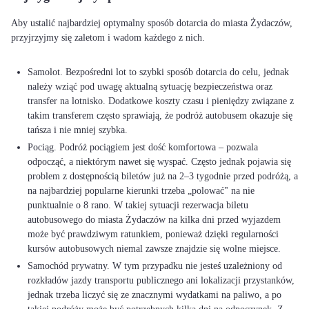
Aby ustalić najbardziej optymalny sposób dotarcia do miasta Żydaczów,
przyjrzyjmy się zaletom i wadom każdego z nich.
Samolot. Bezpośredni lot to szybki sposób dotarcia do celu, jednak
należy wziąć pod uwagę aktualną sytuację bezpieczeństwa oraz
transfer na lotnisko. Dodatkowe koszty czasu i pieniędzy związane z
takim transferem często sprawiają, że podróż autobusem okazuje się
tańsza i nie mniej szybka.
Pociąg. Podróż pociągiem jest dość komfortowa – pozwala
odpocząć, a niektórym nawet się wyspać. Często jednak pojawia się
problem z dostępnością biletów już na 2–3 tygodnie przed podróżą, a
na najbardziej popularne kierunki trzeba „polować" na nie
punktualnie o 8 rano. W takiej sytuacji rezerwacja biletu
autobusowego do miasta Żydaczów na kilka dni przed wyjazdem
może być prawdziwym ratunkiem, ponieważ dzięki regularności
kursów autobusowych niemal zawsze znajdzie się wolne miejsce.
Samochód prywatny. W tym przypadku nie jesteś uzależniony od
rozkładów jazdy transportu publicznego ani lokalizacji przystanków,
jednak trzeba liczyć się ze znacznymi wydatkami na paliwo, a po