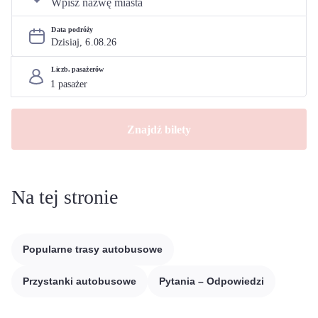
Data podróży
Dzisiaj, 
6
.
08
.
26
Liczb. pasażerów
Znajdź bilety
Na tej stronie
Popularne trasy autobusowe
Przystanki autobusowe
Pytania – Odpowiedzi