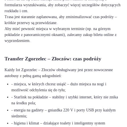
formularza wyszukiwania, aby zobaczyć więcej szczegółów dotyczących
rozkładu i cen.
Trasa jest starannie zaplanowana, aby zminimalizować czas podróży –
krótkie przerwy są przewidziane.
Aby mieć pewność miejsca w wybranym terminie (np. na górnym
pokładzie z panoramicznymi oknami), zalecamy zakup biletu online z
wyprzedzeniem.
Transfer Zgorzelec – Złoczów: czas podróży
Każdy lot Zgorzelec – Złoczów obsługiwany jest przez nowoczesne
autobusy z pełną gamą udogodnień:
- miejsca, w których chcesz usiąść – dużo miejsca na nogi i
możliwość odchylenia się do tyłu;
- Starlink na pokładzie – stabilny i szybki internet, który nie znika
na środku pola;
- energia na gadżety – gniazdka 220 V i porty USB przy każdym
siedzeniu;
- higiena i klimat – działające toalety i inteligentny system