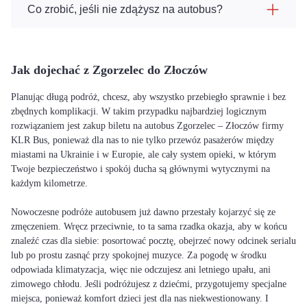
Co zrobić, jeśli nie zdążysz na autobus?
Jak dojechać z Zgorzelec do Złoczów
Planując długą podróż, chcesz, aby wszystko przebiegło sprawnie i bez
zbędnych komplikacji. W takim przypadku najbardziej logicznym
rozwiązaniem jest zakup biletu na autobus Zgorzelec – Złoczów firmy
KLR Bus, ponieważ dla nas to nie tylko przewóz pasażerów między
miastami na Ukrainie i w Europie, ale cały system opieki, w którym
Twoje bezpieczeństwo i spokój ducha są głównymi wytycznymi na
każdym kilometrze.
Nowoczesne podróże autobusem już dawno przestały kojarzyć się ze
zmęczeniem. Wręcz przeciwnie, to ta sama rzadka okazja, aby w końcu
znaleźć czas dla siebie: posortować pocztę, obejrzeć nowy odcinek serialu
lub po prostu zasnąć przy spokojnej muzyce. Za pogodę w środku
odpowiada klimatyzacja, więc nie odczujesz ani letniego upału, ani
zimowego chłodu. Jeśli podróżujesz z dziećmi, przygotujemy specjalne
miejsca, ponieważ komfort dzieci jest dla nas niekwestionowany. I