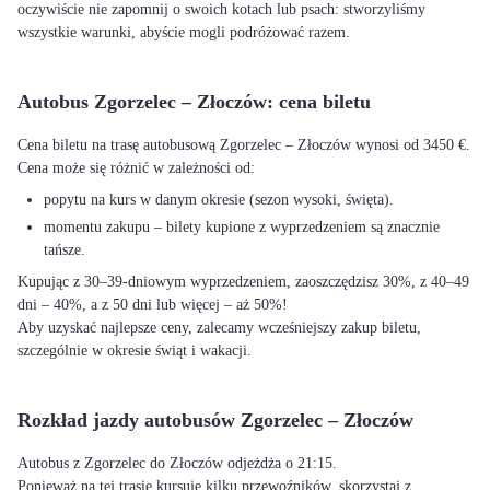
oczywiście nie zapomnij o swoich kotach lub psach: stworzyliśmy
wszystkie warunki, abyście mogli podróżować razem.
Autobus Zgorzelec – Złoczów: cena biletu
Cena biletu na trasę autobusową Zgorzelec – Złoczów wynosi od 3450 €.
Cena może się różnić w zależności od:
popytu na kurs w danym okresie (sezon wysoki, święta).
momentu zakupu – bilety kupione z wyprzedzeniem są znacznie
tańsze.
Kupując z 30–39-dniowym wyprzedzeniem, zaoszczędzisz 30%, z 40–49
dni – 40%, a z 50 dni lub więcej – aż 50%!
Aby uzyskać najlepsze ceny, zalecamy wcześniejszy zakup biletu,
szczególnie w okresie świąt i wakacji.
Rozkład jazdy autobusów Zgorzelec – Złoczów
Autobus z Zgorzelec do Złoczów odjeżdża o 21:15.
Ponieważ na tej trasie kursuje kilku przewoźników, skorzystaj z