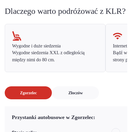
Dlaczego warto podróżować z KLR?
Wygodne i duże siedzenia
Internet o
Wygodne siedzenia XXL z odległością
Bądź w ko
między nimi do 80 cm.
strony prz
Zgorzelec
Złoczów
Przystanki autobusowe w Zgorzelec: