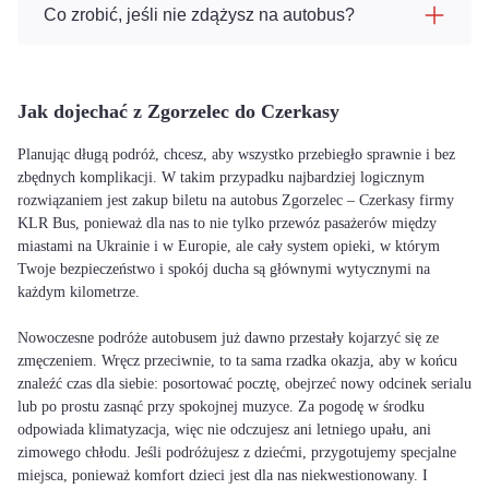
Co zrobić, jeśli nie zdążysz na autobus?
Jak dojechać z Zgorzelec do Czerkasy
Planując długą podróż, chcesz, aby wszystko przebiegło sprawnie i bez
zbędnych komplikacji. W takim przypadku najbardziej logicznym
rozwiązaniem jest zakup biletu na autobus Zgorzelec – Czerkasy firmy
KLR Bus, ponieważ dla nas to nie tylko przewóz pasażerów między
miastami na Ukrainie i w Europie, ale cały system opieki, w którym
Twoje bezpieczeństwo i spokój ducha są głównymi wytycznymi na
każdym kilometrze.
Nowoczesne podróże autobusem już dawno przestały kojarzyć się ze
zmęczeniem. Wręcz przeciwnie, to ta sama rzadka okazja, aby w końcu
znaleźć czas dla siebie: posortować pocztę, obejrzeć nowy odcinek serialu
lub po prostu zasnąć przy spokojnej muzyce. Za pogodę w środku
odpowiada klimatyzacja, więc nie odczujesz ani letniego upału, ani
zimowego chłodu. Jeśli podróżujesz z dziećmi, przygotujemy specjalne
miejsca, ponieważ komfort dzieci jest dla nas niekwestionowany. I