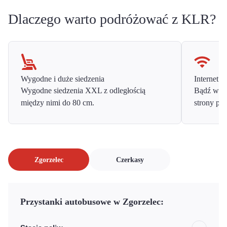
Dlaczego warto podróżować z KLR?
Wygodne i duże siedzenia
Internet o
Wygodne siedzenia XXL z odległością
Bądź w ko
między nimi do 80 cm.
strony prz
Zgorzelec
Czerkasy
Przystanki autobusowe w Zgorzelec: