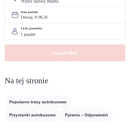
Data podróży
Dzisiaj, 
8
.
08
.
26
Liczb. pasażerów
Znajdź bilety
Na tej stronie
Popularne trasy autobusowe
Przystanki autobusowe
Pytania – Odpowiedzi