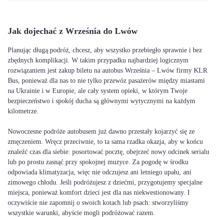
Jak dojechać z Września do Lwów
Planując długą podróż, chcesz, aby wszystko przebiegło sprawnie i bez
zbędnych komplikacji. W takim przypadku najbardziej logicznym
rozwiązaniem jest zakup biletu na autobus Września – Lwów firmy KLR
Bus, ponieważ dla nas to nie tylko przewóz pasażerów między miastami
na Ukrainie i w Europie, ale cały system opieki, w którym Twoje
bezpieczeństwo i spokój ducha są głównymi wytycznymi na każdym
kilometrze.
Nowoczesne podróże autobusem już dawno przestały kojarzyć się ze
zmęczeniem. Wręcz przeciwnie, to ta sama rzadka okazja, aby w końcu
znaleźć czas dla siebie: posortować pocztę, obejrzeć nowy odcinek serialu
lub po prostu zasnąć przy spokojnej muzyce. Za pogodę w środku
odpowiada klimatyzacja, więc nie odczujesz ani letniego upału, ani
zimowego chłodu. Jeśli podróżujesz z dziećmi, przygotujemy specjalne
miejsca, ponieważ komfort dzieci jest dla nas niekwestionowany. I
oczywiście nie zapomnij o swoich kotach lub psach: stworzyliśmy
wszystkie warunki, abyście mogli podróżować razem.