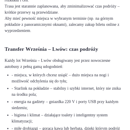
rozkładu i cen.
Trasa jest starannie zaplanowana, aby zminimalizować czas podróży –
krótkie przerwy są przewidziane.
Aby mieć pewność miejsca w wybranym terminie (np. na górnym
pokładzie z panoramicznymi oknami), zalecamy zakup biletu online z
wyprzedzeniem.
Transfer Września – Lwów: czas podróży
Każdy lot Września – Lwów obsługiwany jest przez nowoczesne
autobusy z pełną gamą udogodnień:
- miejsca, w których chcesz usiąść – dużo miejsca na nogi i
możliwość odchylenia się do tyłu;
- Starlink na pokładzie – stabilny i szybki internet, który nie znika
na środku pola;
- energia na gadżety – gniazdka 220 V i porty USB przy każdym
siedzeniu;
- higiena i klimat – działające toalety i inteligentny system
klimatyzacji;
- miłe drobiazgi – gorąca kawa lub herbata, dzięki którym podróż