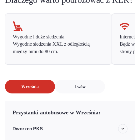
Wygodne i duże siedzenia
Internet o
Wygodne siedzenia XXL z odległością
Bądź w ko
między nimi do 80 cm.
strony prz
Września
Lwów
Przystanki autobusowe w Września:
Dworzec PKS