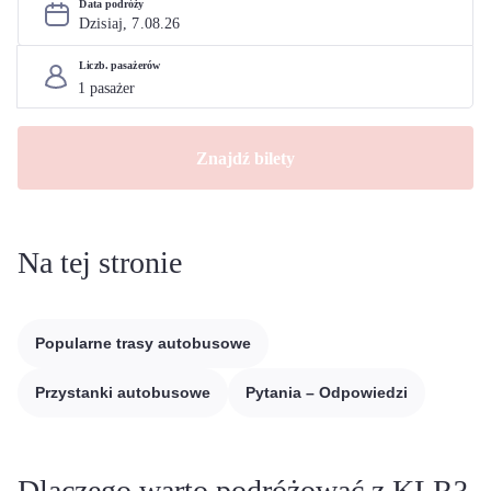
Data podróży
Dzisiaj, 
7
.
08
.
26
Liczb. pasażerów
Znajdź bilety
Na tej stronie
Popularne trasy autobusowe
Przystanki autobusowe
Pytania – Odpowiedzi
Dlaczego warto podróżować z KLR?