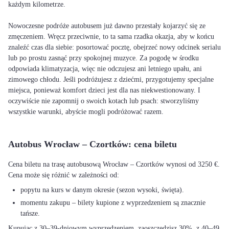
każdym kilometrze.
Nowoczesne podróże autobusem już dawno przestały kojarzyć się ze
zmęczeniem. Wręcz przeciwnie, to ta sama rzadka okazja, aby w końcu
znaleźć czas dla siebie: posortować pocztę, obejrzeć nowy odcinek serialu
lub po prostu zasnąć przy spokojnej muzyce. Za pogodę w środku
odpowiada klimatyzacja, więc nie odczujesz ani letniego upału, ani
zimowego chłodu. Jeśli podróżujesz z dziećmi, przygotujemy specjalne
miejsca, ponieważ komfort dzieci jest dla nas niekwestionowany. I
oczywiście nie zapomnij o swoich kotach lub psach: stworzyliśmy
wszystkie warunki, abyście mogli podróżować razem.
Autobus Wrocław – Czortków: cena biletu
Cena biletu na trasę autobusową Wrocław – Czortków wynosi od 3250 €.
Cena może się różnić w zależności od:
popytu na kurs w danym okresie (sezon wysoki, święta).
momentu zakupu – bilety kupione z wyprzedzeniem są znacznie
tańsze.
Kupując z 30–39-dniowym wyprzedzeniem, zaoszczędzisz 30%, z 40–49