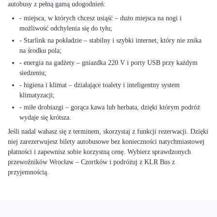
autobusy z pełną gamą udogodnień:
- miejsca, w których chcesz usiąść – dużo miejsca na nogi i
możliwość odchylenia się do tyłu;
- Starlink na pokładzie – stabilny i szybki internet, który nie znika
na środku pola;
- energia na gadżety – gniazdka 220 V i porty USB przy każdym
siedzeniu;
- higiena i klimat – działające toalety i inteligentny system
klimatyzacji;
- miłe drobiazgi – gorąca kawa lub herbata, dzięki którym podróż
wydaje się krótsza.
Jeśli nadal wahasz się z terminem, skorzystaj z funkcji rezerwacji. Dzięki
niej zarezerwujesz bilety autobusowe bez konieczności natychmiastowej
płatności i zapewnisz sobie korzystną cenę. Wybierz sprawdzonych
przewoźników Wrocław – Czortków i podróżuj z KLR Bus z
przyjemnością.