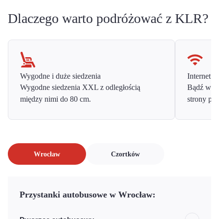
Dlaczego warto podróżować z KLR?
Wygodne i duże siedzenia
Internet o
Wygodne siedzenia XXL z odległością
Bądź w ko
między nimi do 80 cm.
strony prz
Wrocław
Czortków
Przystanki autobusowe w Wrocław: