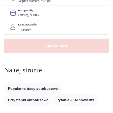
Data podróży
Dzisiaj, 
9
.
08
.
26
Liczb. pasażerów
Znajdź bilety
Na tej stronie
Popularne trasy autobusowe
Przystanki autobusowe
Pytania – Odpowiedzi