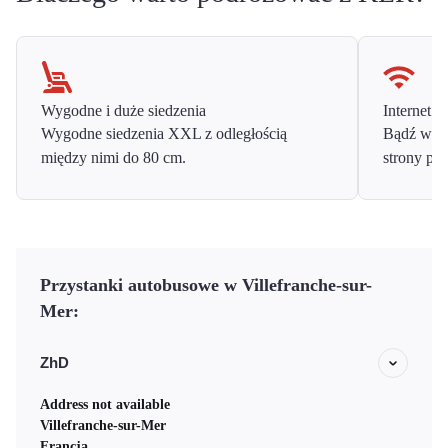
Wygodne i duże siedzenia
Internet o
Wygodne siedzenia XXL z odległością
Bądź w ko
między nimi do 80 cm.
strony prz
Przystanki autobusowe w Villefranche-sur-
Mer:
ZhD
Address not available
Villefranche-sur-Mer
Francja