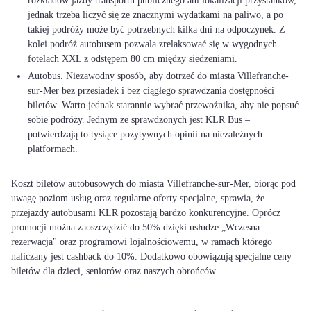
rozkładów jazdy transportu publicznego ani lokalizacji przystanków,
jednak trzeba liczyć się ze znacznymi wydatkami na paliwo, a po
takiej podróży może być potrzebnych kilka dni na odpoczynek. Z
kolei podróż autobusem pozwala zrelaksować się w wygodnych
fotelach XXL z odstępem 80 cm między siedzeniami.
Autobus. Niezawodny sposób, aby dotrzeć do miasta Villefranche-
sur-Mer bez przesiadek i bez ciągłego sprawdzania dostępności
biletów. Warto jednak starannie wybrać przewoźnika, aby nie popsuć
sobie podróży. Jednym ze sprawdzonych jest KLR Bus –
potwierdzają to tysiące pozytywnych opinii na niezależnych
platformach.
Koszt biletów autobusowych do miasta Villefranche-sur-Mer, biorąc pod
uwagę poziom usług oraz regularne oferty specjalne, sprawia, że
przejazdy autobusami KLR pozostają bardzo konkurencyjne. Oprócz
promocji można zaoszczędzić do 50% dzięki usłudze „Wczesna
rezerwacja" oraz programowi lojalnościowemu, w ramach którego
naliczany jest cashback do 10%. Dodatkowo obowiązują specjalne ceny
biletów dla dzieci, seniorów oraz naszych obrońców.