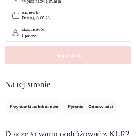
Data podróży
Dzisiaj, 
6
.
08
.
26
Liczb. pasażerów
Znajdź bilety
Na tej stronie
Przystanki autobusowe
Pytania – Odpowiedzi
Dlaczego warto podróżować z KLR?