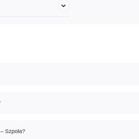
?
 – Szpoła?