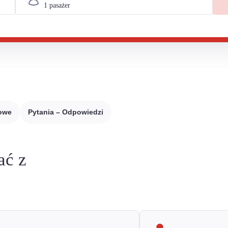
sowe
Pytania – Odpowiedzi
ać z