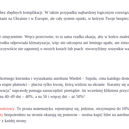
i bez zbędnych komplikacji. W takim przypadku najbardziej logicznym rozwiąz
stami na Ukrainie i w Europie, ale cały system opieki, w którym Twoje bezp
 zmęczeniem. Wręcz przeciwnie, to ta sama rzadka okazja, aby w końcu znaleźć
rodku odpowiada klimatyzacja, więc nie odczujesz ani letniego upału, ani zimo
I oczywiście nie zapomnij o swoich kotach lub psach: stworzyliśmy wszystkie 
nkretnego kierunku i wyszukaniu autobusu Wiedeń – Szpoła, cena każdego dost
etapie płatności – płacisz tylko kwotę, którą widzisz na ekranie. Staramy się
cja” naprawdę pomaga zaoszczędzić pieniądze: im wcześniej klikniesz przycisk
na 40–49 dni – 40%, a na 50 i więcej dni – aż 50%!
lnościowy
. To prosta matematyka: rejestrujesz się, jedziesz, otrzymujesz do 1
ty
bezpośrednio na stronie okazują się pomocne – można kupić bilet na autobu
 z każdej strony.