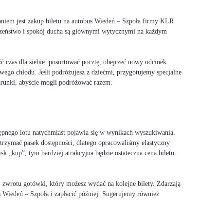
aniem jest zakup biletu na autobus Wiedeń – Szpoła firmy KLR
ieczeństwo i spokój ducha są głównymi wytycznymi na każdym
 czas dla siebie: posortować pocztę, obejrzeć nowy odcinek
wego chłodu. Jeśli podróżujesz z dziećmi, przygotujemy specjalne
warunki, abyście mogli podróżować razem.
ępnego lotu natychmiast pojawia się w wynikach wyszukiwania.
 utrzymać pasek dostępności, dlatego opracowaliśmy elastyczny
 „kup”, tym bardziej atrakcyjna będzie ostateczna cena biletu.
0% zwrotu gotówki, który możesz wydać na kolejne bilety. Zdarzają
s Wiedeń – Szpoła i zapłacić później. Sugerujemy również