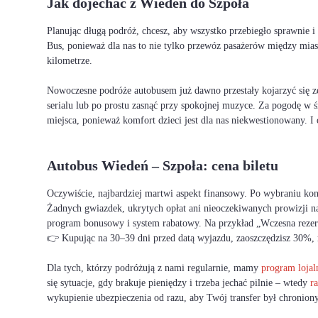
Jak dojechać z Wiedeń do Szpoła
Planując długą podróż, chcesz, aby wszystko przebiegło sprawnie 
Bus, ponieważ dla nas to nie tylko przewóz pasażerów między mia
kilometrze.
Nowoczesne podróże autobusem już dawno przestały kojarzyć się ze
serialu lub po prostu zasnąć przy spokojnej muzyce. Za pogodę w ś
miejsca, ponieważ komfort dzieci jest dla nas niekwestionowany. 
Autobus Wiedeń – Szpoła: cena biletu
Oczywiście, najbardziej martwi aspekt finansowy. Po wybraniu ko
Żadnych gwiazdek, ukrytych opłat ani nieoczekiwanych prowizji na 
program bonusowy i system rabatowy. Na przykład „Wczesna rezerwa
👉 Kupując na 30–39 dni przed datą wyjazdu, zaoszczędzisz 30%, 
Dla tych, którzy podróżują z nami regularnie, mamy
program loja
się sytuacje, gdy brakuje pieniędzy i trzeba jechać pilnie – wtedy
ra
wykupienie ubezpieczenia od razu, aby Twój transfer był chroniony