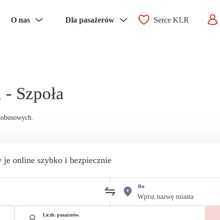
O nas
Dla pasażerów
Serce KLR
 - Szpoła
utobusowych.
 je online szybko i bezpiecznie
Do
Liczb. pasażerów