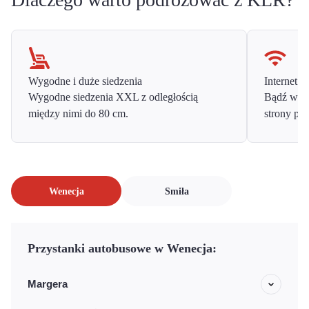
Wygodne i duże siedzenia
Internet o
Wygodne siedzenia XXL z odległością
Bądź w ko
między nimi do 80 cm.
strony prz
Wenecja
Smiła
Przystanki autobusowe w Wenecja:
Margera