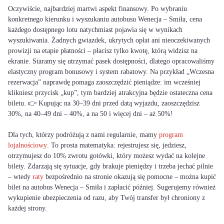
Oczywiście, najbardziej martwi aspekt finansowy. Po wybraniu
konkretnego kierunku i wyszukaniu autobusu Wenecja – Smiła, cena
każdego dostępnego lotu natychmiast pojawia się w wynikach
wyszukiwania. Żadnych gwiazdek, ukrytych opłat ani nieoczekiwanych
prowizji na etapie płatności – płacisz tylko kwotę, którą widzisz na
ekranie. Staramy się utrzymać pasek dostępności, dlatego opracowaliśmy
elastyczny program bonusowy i system rabatowy. Na przykład „Wczesna
rezerwacja” naprawdę pomaga zaoszczędzić pieniądze: im wcześniej
klikniesz przycisk „kup”, tym bardziej atrakcyjna będzie ostateczna cena
biletu. 👉 Kupując na 30–39 dni przed datą wyjazdu, zaoszczędzisz
30%, na 40–49 dni – 40%, a na 50 i więcej dni – aż 50%!
Dla tych, którzy podróżują z nami regularnie, mamy
program
lojalnościowy
. To prosta matematyka: rejestrujesz się, jedziesz,
otrzymujesz do 10% zwrotu gotówki, który możesz wydać na kolejne
bilety. Zdarzają się sytuacje, gdy brakuje pieniędzy i trzeba jechać pilnie
– wtedy
raty
bezpośrednio na stronie okazują się pomocne – można kupić
bilet na autobus Wenecja – Smiła i zapłacić później. Sugerujemy również
wykupienie ubezpieczenia od razu, aby Twój transfer był chroniony z
każdej strony.