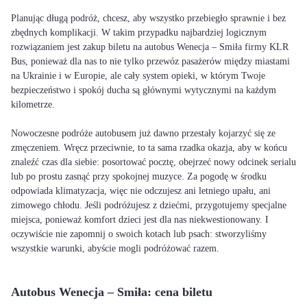
Planując długą podróż, chcesz, aby wszystko przebiegło sprawnie i bez
zbędnych komplikacji. W takim przypadku najbardziej logicznym
rozwiązaniem jest zakup biletu na autobus Wenecja – Smiła firmy KLR
Bus, ponieważ dla nas to nie tylko przewóz pasażerów między miastami
na Ukrainie i w Europie, ale cały system opieki, w którym Twoje
bezpieczeństwo i spokój ducha są głównymi wytycznymi na każdym
kilometrze.
Nowoczesne podróże autobusem już dawno przestały kojarzyć się ze
zmęczeniem. Wręcz przeciwnie, to ta sama rzadka okazja, aby w końcu
znaleźć czas dla siebie: posortować pocztę, obejrzeć nowy odcinek serialu
lub po prostu zasnąć przy spokojnej muzyce. Za pogodę w środku
odpowiada klimatyzacja, więc nie odczujesz ani letniego upału, ani
zimowego chłodu. Jeśli podróżujesz z dziećmi, przygotujemy specjalne
miejsca, ponieważ komfort dzieci jest dla nas niekwestionowany. I
oczywiście nie zapomnij o swoich kotach lub psach: stworzyliśmy
wszystkie warunki, abyście mogli podróżować razem.
Autobus Wenecja – Smiła: cena biletu