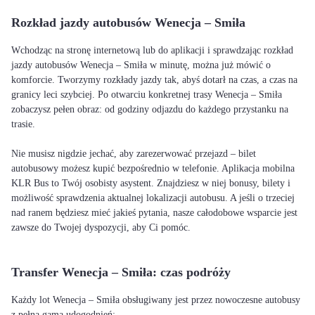
Rozkład jazdy autobusów Wenecja – Smiła
Wchodząc na stronę internetową lub do aplikacji i sprawdzając rozkład
jazdy autobusów Wenecja – Smiła w minutę, można już mówić o
komforcie. Tworzymy rozkłady jazdy tak, abyś dotarł na czas, a czas na
granicy leci szybciej. Po otwarciu konkretnej trasy Wenecja – Smiła
zobaczysz pełen obraz: od godziny odjazdu do każdego przystanku na
trasie.
Nie musisz nigdzie jechać, aby zarezerwować przejazd – bilet
autobusowy możesz kupić bezpośrednio w telefonie. Aplikacja mobilna
KLR Bus to Twój osobisty asystent. Znajdziesz w niej bonusy, bilety i
możliwość sprawdzenia aktualnej lokalizacji autobusu. A jeśli o trzeciej
nad ranem będziesz mieć jakieś pytania, nasze całodobowe wsparcie jest
zawsze do Twojej dyspozycji, aby Ci pomóc.
Transfer Wenecja – Smiła: czas podróży
Każdy lot Wenecja – Smiła obsługiwany jest przez nowoczesne autobusy
z pełną gamą udogodnień: