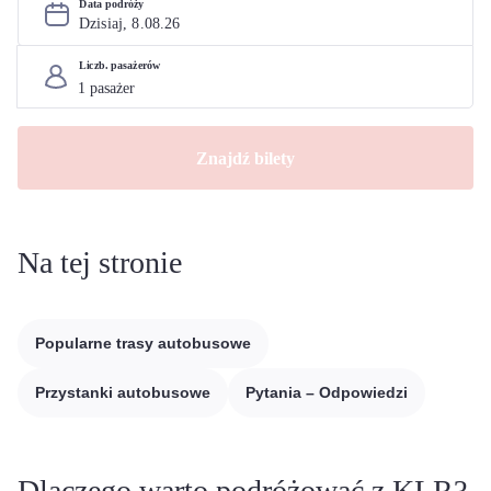
Data podróży
Dzisiaj, 
8
.
08
.
26
Liczb. pasażerów
Znajdź bilety
Na tej stronie
Popularne trasy autobusowe
Przystanki autobusowe
Pytania – Odpowiedzi
Dlaczego warto podróżować z KLR?