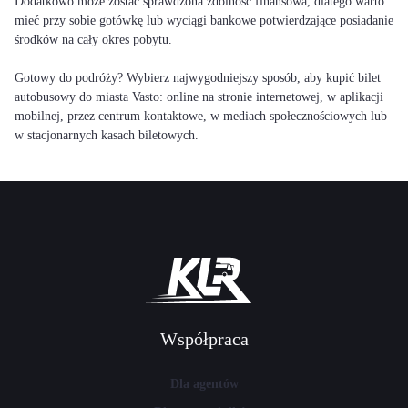
Dodatkowo może zostać sprawdzona zdolność finansowa, dlatego warto
mieć przy sobie gotówkę lub wyciągi bankowe potwierdzające posiadanie
środków na cały okres pobytu.
Gotowy do podróży? Wybierz najwygodniejszy sposób, aby kupić bilet
autobusowy do miasta Vasto: online na stronie internetowej, w aplikacji
mobilnej, przez centrum kontaktowe, w mediach społecznościowych lub
w stacjonarnych kasach biletowych.
Współpraca
Dla agentów