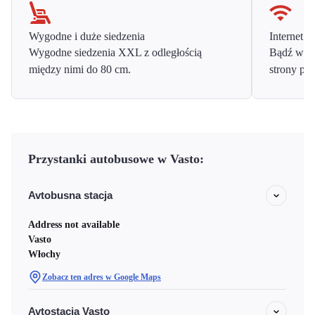
Wygodne i duże siedzenia
Internet o
Wygodne siedzenia XXL z odległością
Bądź w ko
między nimi do 80 cm.
strony prz
Przystanki autobusowe w Vasto:
Avtobusna stacja
Address not available
Vasto
Włochy
Zobacz ten adres w Google Maps
Avtostacja Vasto