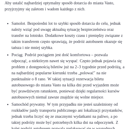
Aby ustalić najbardziej optymalny sposób dotarcia do miasta Vasto,
przyjrzyjmy się zaletom i wadom każdego z nich.
Samolot. Bezpośredni lot to szybki sposób dotarcia do celu, jednak
należy wziąć pod uwagę aktualną sytuację bezpieczeństwa oraz
transfer na lotnisko. Dodatkowe koszty czasu i pieniędzy związane z
takim transferem często sprawiają, że podróż autobusem okazuje się
tańsza i nie mniej szybka.
Pociąg. Podróż pociągiem jest dość komfortowa – pozwala
odpocząć, a niektórym nawet się wyspać. Często jednak pojawia się
problem z dostępnością biletów już na 2–3 tygodnie przed podróżą, a
na najbardziej popularne kierunki trzeba „polować" na nie
punktualnie o 8 rano. W takiej sytuacji rezerwacja biletu
autobusowego do miasta Vasto na kilka dni przed wyjazdem może
być prawdziwym ratunkiem, ponieważ dzięki regularności kursów
autobusowych niemal zawsze znajdzie się wolne miejsce.
Samochód prywatny. W tym przypadku nie jesteś uzależniony od
rozkładów jazdy transportu publicznego ani lokalizacji przystanków,
jednak trzeba liczyć się ze znacznymi wydatkami na paliwo, a po
takiej podróży może być potrzebnych kilka dni na odpoczynek. Z
kolei podróż autobusem pozwala zrelaksować się w wygodnych