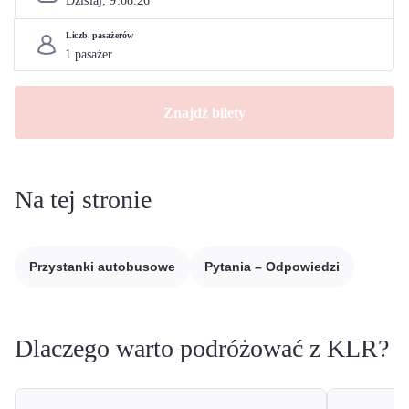
Dzisiaj, 
9
.
08
.
26
Liczb. pasażerów
Znajdź bilety
Na tej stronie
Przystanki autobusowe
Pytania – Odpowiedzi
Dlaczego warto podróżować z KLR?