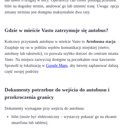
nas nawet o drugiej w nocy. Operatorzy call center pomogą przenieść
bilet na dogodny termin, anulować go lub zmienić trasę. Uwaga: opcja
zmiany terminu jest dostępna maksymalnie dwa razy.
Gdzie w mieście Vasto zatrzymuje się autobus?
Końcowy przystanek autobusu w mieście Vasto to
Avtobusna stacja
.
Znajduje się on w pobliżu węzłów komunikacji miejskiej (metro,
autobusy lub taksówki), co pozwala szybko dotrzeć do centrum miasta
Vasto. Na miejscu zazwyczaj dostępne są poczekalnie oraz kawiarnie.
Sprawdź tę lokalizację w
Google Maps
, aby łatwiej zaplanować dalszą
część swojej podróży.
Dokumenty potrzebne do wejścia do autobusu i
przekroczenia granicy
bilet (może być elektroniczny – wystarczy pokazać go na ekranie
smartfona lub tabletu);