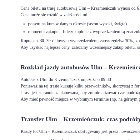
Cena biletu na trasę autobusową Ulm – Krzemieńczuk wynosi od 6
Cena może się różnić w zależności od:
popytu na kurs w danym okresie (sezon wysoki, święta).
momentu zakupu – bilety kupione z wyprzedzeniem są znacznie
Kupując z 30–39-dniowym wyprzedzeniem, zaoszczędzisz 30%, z 40
Aby uzyskać najlepsze ceny, zalecamy wcześniejszy zakup biletu, sz
Rozkład jazdy autobusów Ulm – Krzemieńc
Autobus z Ulm do Krzemieńczuk odjeżdża o 09:30.
Ponieważ na tej trasie kursuje kilku przewoźników, skorzystaj z f
Trasa jest starannie zaplanowana, aby zminimalizować czas podróży
Aby mieć pewność miejsca w wybranym terminie (np. na górnym p
Transfer Ulm – Krzemieńczuk: czas podróż
Każdy lot Ulm – Krzemieńczuk obsługiwany jest przez nowoczesne