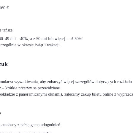
160 €.
 tańsze.
–49 dni – 40%, a z 50 dni lub więcej – aż 50%!
czególnie w okresie świąt i wakacji.
zuk
ormularza wyszukiwania, aby zobaczyć więcej szczegółów dotyczących rozkładu 
 – krótkie przerwy są przewidziane.
okładzie z panoramicznymi oknami), zalecamy zakup biletu online z wyprzed
y
 autobusy z pełną gamą udogodnień: