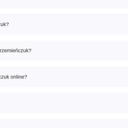
zuk?
Krzemieńczuk?
czuk online?