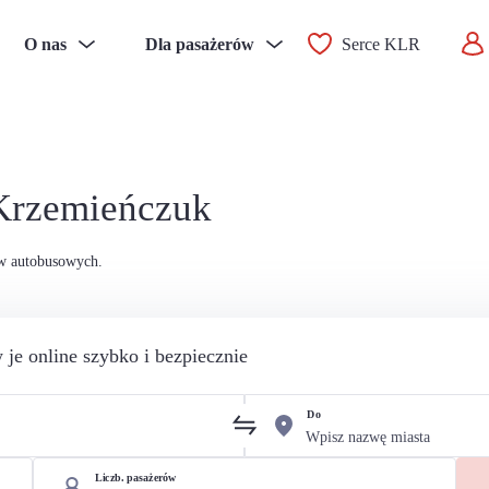
O nas
Dla pasażerów
Serce KLR
 Krzemieńczuk
ów autobusowych.
 je online szybko i bezpiecznie
Do
Liczb. pasażerów