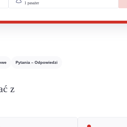
sowe
Pytania – Odpowiedzi
ać z