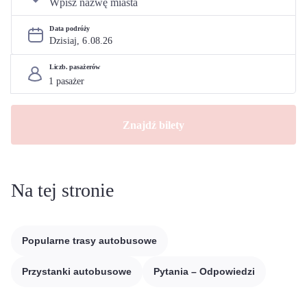
Data podróży
Dzisiaj, 
6
.
08
.
26
Liczb. pasażerów
Znajdź bilety
Na tej stronie
Popularne trasy autobusowe
Przystanki autobusowe
Pytania – Odpowiedzi