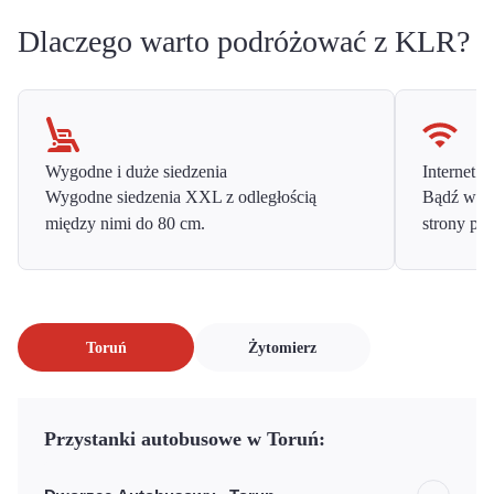
Dlaczego warto podróżować z KLR?
Wygodne i duże siedzenia
Internet o
Wygodne siedzenia XXL z odległością
Bądź w ko
między nimi do 80 cm.
strony prz
Toruń
Żytomierz
Przystanki autobusowe w Toruń: