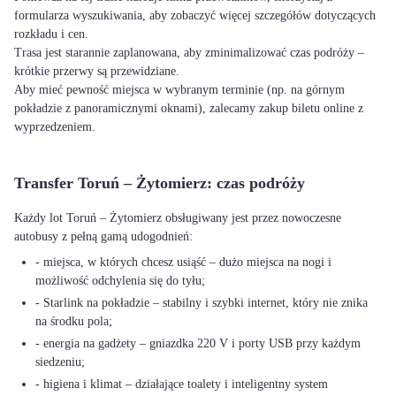
formularza wyszukiwania, aby zobaczyć więcej szczegółów dotyczących
rozkładu i cen.
Trasa jest starannie zaplanowana, aby zminimalizować czas podróży –
krótkie przerwy są przewidziane.
Aby mieć pewność miejsca w wybranym terminie (np. na górnym
pokładzie z panoramicznymi oknami), zalecamy zakup biletu online z
wyprzedzeniem.
Transfer Toruń – Żytomierz: czas podróży
Każdy lot Toruń – Żytomierz obsługiwany jest przez nowoczesne
autobusy z pełną gamą udogodnień:
- miejsca, w których chcesz usiąść – dużo miejsca na nogi i
możliwość odchylenia się do tyłu;
- Starlink na pokładzie – stabilny i szybki internet, który nie znika
na środku pola;
- energia na gadżety – gniazdka 220 V i porty USB przy każdym
siedzeniu;
- higiena i klimat – działające toalety i inteligentny system