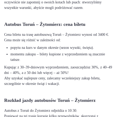
oczywiście nie zapomnij o swoich kotach lub psach: stworzyliśmy
wszystkie warunki, abyście mogli podróżować razem.
Autobus Toruń – Żytomierz: cena biletu
Cena biletu na trasę autobusową Toruń – Żytomierz wynosi od 3400 €.
Cena może się różnić w zależności od:
popytu na kurs w danym okresie (sezon wysoki, święta).
momentu zakupu – bilety kupione z wyprzedzeniem są znacznie
tańsze.
Kupując z 30–39-dniowym wyprzedzeniem, zaoszczędzisz 30%, z 40–49
dni – 40%, a z 50 dni lub więcej – aż 50%!
Aby uzyskać najlepsze ceny, zalecamy wcześniejszy zakup biletu,
szczególnie w okresie świąt i wakacji.
Rozkład jazdy autobusów Toruń – Żytomierz
Autobus z Toruń do Żytomierz odjeżdża o 10:30.
Ponieważ na tej trasie kursuje kilku przewoźników, skorzystaj z