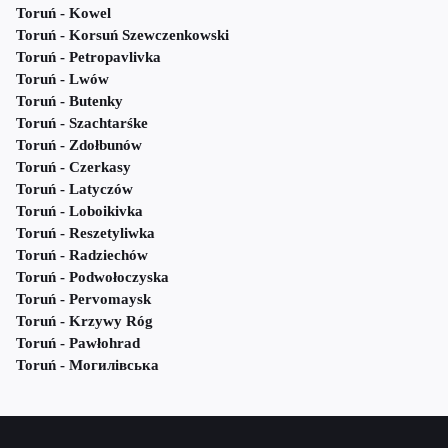
Toruń - Kowel
Toruń - Korsuń Szewczenkowski
Toruń - Petropavlivka
Toruń - Lwów
Toruń - Butenky
Toruń - Szachtarśke
Toruń - Zdołbunów
Toruń - Czerkasy
Toruń - Latyczów
Toruń - Loboikivka
Toruń - Reszetyliwka
Toruń - Radziechów
Toruń - Podwołoczyska
Toruń - Pervomaysk
Toruń - Krzywy Róg
Toruń - Pawłohrad
Toruń - Могилівська