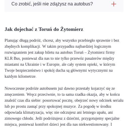
Co zrobić, jeśli nie zdążysz na autobus?
Jak dojechać z Toruń do Żytomierz
Planując długą podróż, chcesz, aby wszystko przebiegło sprawnie i bez
zbędnych komplikacji. W takim przypadku najbardziej logicznym
rozwiązaniem jest zakup biletu na autobus Toruń – Żytomierz firmy
KLR Bus, ponieważ dla nas to nie tylko przewóz pasażerów między
miastami na Ukrainie i w Europie, ale cały system opieki, w którym
Twoje bezpieczeństwo i spokój ducha są głównymi wytycznymi na
każdym kilometrze.
Nowoczesne podróże autobusem już dawno przestały kojarzyć się ze
zmęczeniem. Wręcz przeciwnie, to ta sama rzadka okazja, aby w końcu
znaleźć czas dla siebie: posortować pocztę, obejrzeć nowy odcinek serialu
lub po prostu zasnąć przy spokojnej muzyce. Za pogodę w środku
odpowiada klimatyzacja, więc nie odczujesz ani letniego upału, ani
zimowego chłodu. Jeśli podróżujesz z dziećmi, przygotujemy specjalne
miejsca, ponieważ komfort dzieci jest dla nas niekwestionowany. I