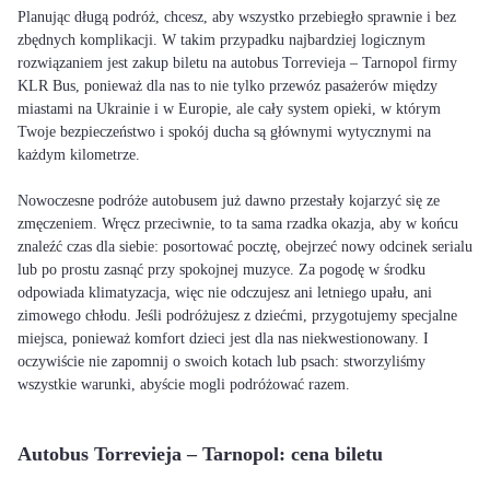
Planując długą podróż, chcesz, aby wszystko przebiegło sprawnie i bez
zbędnych komplikacji. W takim przypadku najbardziej logicznym
rozwiązaniem jest zakup biletu na autobus Torrevieja – Tarnopol firmy
KLR Bus, ponieważ dla nas to nie tylko przewóz pasażerów między
miastami na Ukrainie i w Europie, ale cały system opieki, w którym
Twoje bezpieczeństwo i spokój ducha są głównymi wytycznymi na
każdym kilometrze.
Nowoczesne podróże autobusem już dawno przestały kojarzyć się ze
zmęczeniem. Wręcz przeciwnie, to ta sama rzadka okazja, aby w końcu
znaleźć czas dla siebie: posortować pocztę, obejrzeć nowy odcinek serialu
lub po prostu zasnąć przy spokojnej muzyce. Za pogodę w środku
odpowiada klimatyzacja, więc nie odczujesz ani letniego upału, ani
zimowego chłodu. Jeśli podróżujesz z dziećmi, przygotujemy specjalne
miejsca, ponieważ komfort dzieci jest dla nas niekwestionowany. I
oczywiście nie zapomnij o swoich kotach lub psach: stworzyliśmy
wszystkie warunki, abyście mogli podróżować razem.
Autobus Torrevieja – Tarnopol: cena biletu