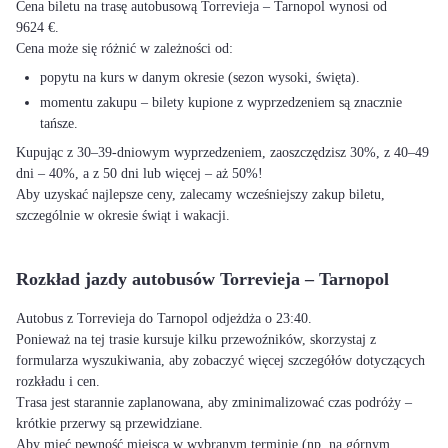
Cena biletu na trasę autobusową Torrevieja – Tarnopol wynosi od
9624 €.
Cena może się różnić w zależności od:
popytu na kurs w danym okresie (sezon wysoki, święta).
momentu zakupu – bilety kupione z wyprzedzeniem są znacznie
tańsze.
Kupując z 30–39-dniowym wyprzedzeniem, zaoszczędzisz 30%, z 40–49
dni – 40%, a z 50 dni lub więcej – aż 50%!
Aby uzyskać najlepsze ceny, zalecamy wcześniejszy zakup biletu,
szczególnie w okresie świąt i wakacji.
Rozkład jazdy autobusów Torrevieja – Tarnopol
Autobus z Torrevieja do Tarnopol odjeżdża o 23:40.
Ponieważ na tej trasie kursuje kilku przewoźników, skorzystaj z
formularza wyszukiwania, aby zobaczyć więcej szczegółów dotyczących
rozkładu i cen.
Trasa jest starannie zaplanowana, aby zminimalizować czas podróży –
krótkie przerwy są przewidziane.
Aby mieć pewność miejsca w wybranym terminie (np. na górnym