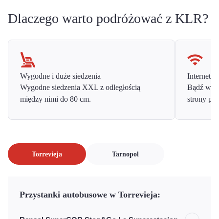
Dlaczego warto podróżować z KLR?
Wygodne i duże siedzenia
Internet o
Wygodne siedzenia XXL z odległością
Bądź w ko
między nimi do 80 cm.
strony prz
Torrevieja
Tarnopol
Przystanki autobusowe w Torrevieja: