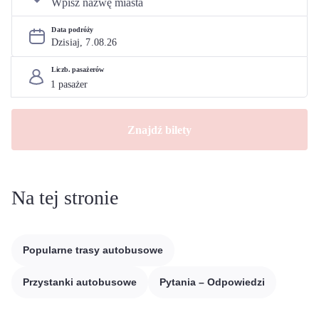
Data podróży
Dzisiaj, 
7
.
08
.
26
Liczb. pasażerów
Znajdź bilety
Na tej stronie
Popularne trasy autobusowe
Przystanki autobusowe
Pytania – Odpowiedzi