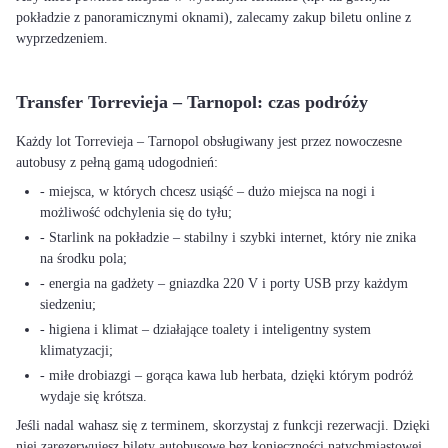
pokładzie z panoramicznymi oknami), zalecamy zakup biletu online z
wyprzedzeniem.
Transfer Torrevieja – Tarnopol: czas podróży
Każdy lot Torrevieja – Tarnopol obsługiwany jest przez nowoczesne
autobusy z pełną gamą udogodnień:
- miejsca, w których chcesz usiąść – dużo miejsca na nogi i
możliwość odchylenia się do tyłu;
- Starlink na pokładzie – stabilny i szybki internet, który nie znika
na środku pola;
- energia na gadżety – gniazdka 220 V i porty USB przy każdym
siedzeniu;
- higiena i klimat – działające toalety i inteligentny system
klimatyzacji;
- miłe drobiazgi – gorąca kawa lub herbata, dzięki którym podróż
wydaje się krótsza.
Jeśli nadal wahasz się z terminem, skorzystaj z funkcji rezerwacji. Dzięki
niej zarezerwujesz bilety autobusowe bez konieczności natychmiastowej