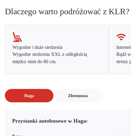
Dlaczego warto podróżować z KLR?
Wygodne i duże siedzenia
Internet o
Wygodne siedzenia XXL z odległością
Bądź w ko
między nimi do 80 cm.
strony prz
Haga
Złotonosza
Przystanki autobusowe w Haga: