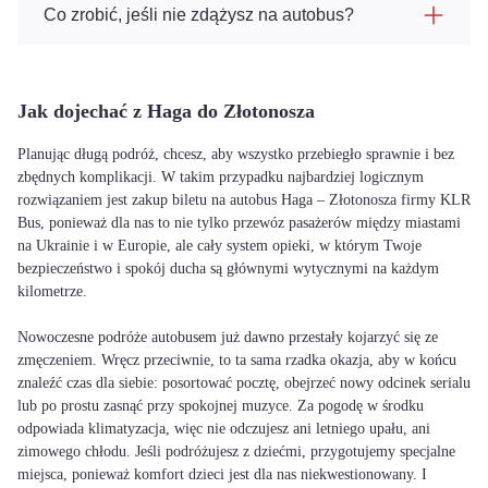
Co zrobić, jeśli nie zdążysz na autobus?
Jak dojechać z Haga do Złotonosza
Planując długą podróż, chcesz, aby wszystko przebiegło sprawnie i bez
zbędnych komplikacji. W takim przypadku najbardziej logicznym
rozwiązaniem jest zakup biletu na autobus Haga – Złotonosza firmy KLR
Bus, ponieważ dla nas to nie tylko przewóz pasażerów między miastami
na Ukrainie i w Europie, ale cały system opieki, w którym Twoje
bezpieczeństwo i spokój ducha są głównymi wytycznymi na każdym
kilometrze.
Nowoczesne podróże autobusem już dawno przestały kojarzyć się ze
zmęczeniem. Wręcz przeciwnie, to ta sama rzadka okazja, aby w końcu
znaleźć czas dla siebie: posortować pocztę, obejrzeć nowy odcinek serialu
lub po prostu zasnąć przy spokojnej muzyce. Za pogodę w środku
odpowiada klimatyzacja, więc nie odczujesz ani letniego upału, ani
zimowego chłodu. Jeśli podróżujesz z dziećmi, przygotujemy specjalne
miejsca, ponieważ komfort dzieci jest dla nas niekwestionowany. I