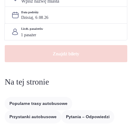
Data podróży
Dzisiaj, 
6
.
08
.
26
Liczb. pasażerów
Znajdź bilety
Na tej stronie
Popularne trasy autobusowe
Przystanki autobusowe
Pytania – Odpowiedzi