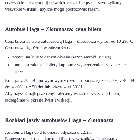
oczywiście nie zapomnij o swoich kotach lub psach: stworzyliśmy
wszystkie warunki, abyście mogli podróżować razem.
Autobus Haga – Złotonosza: cena biletu
Cena biletu na trasę autobusową Haga – Złotonosza wynosi od 10 293 €.
Cena może się różnić w zależności od:
popytu na kurs w danym okresie (sezon wysoki, święta).
momentu zakupu – bilety kupione z wyprzedzeniem są znacznie
tańsze.
Kupując z 30–39-dniowym wyprzedzeniem, zaoszczędzisz 30%, z 40–49
dni – 40%, a z 50 dni lub więcej – aż 50%!
Aby uzyskać najlepsze ceny, zalecamy wcześniejszy zakup biletu,
szczególnie w okresie świąt i wakacji.
Rozkład jazdy autobusów Haga – Złotonosza
Autobus z Haga do Złotonosza odjeżdża o 22:25.
Ponieważ na tej trasie kursuje kilku przewoźników, skorzystaj z