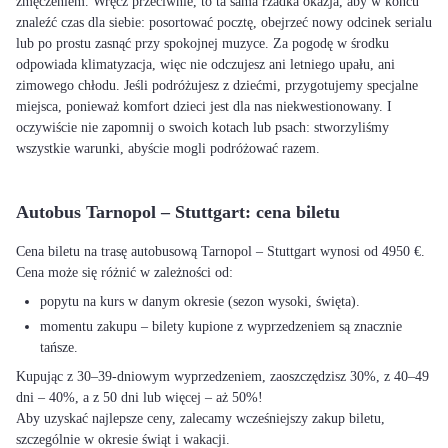
zmęczeniem. Wręcz przeciwnie, to ta sama rzadka okazja, aby w końcu
znaleźć czas dla siebie: posortować pocztę, obejrzeć nowy odcinek serialu
lub po prostu zasnąć przy spokojnej muzyce. Za pogodę w środku
odpowiada klimatyzacja, więc nie odczujesz ani letniego upału, ani
zimowego chłodu. Jeśli podróżujesz z dziećmi, przygotujemy specjalne
miejsca, ponieważ komfort dzieci jest dla nas niekwestionowany. I
oczywiście nie zapomnij o swoich kotach lub psach: stworzyliśmy
wszystkie warunki, abyście mogli podróżować razem.
Autobus Tarnopol – Stuttgart: cena biletu
Cena biletu na trasę autobusową Tarnopol – Stuttgart wynosi od 4950 €.
Cena może się różnić w zależności od:
popytu na kurs w danym okresie (sezon wysoki, święta).
momentu zakupu – bilety kupione z wyprzedzeniem są znacznie
tańsze.
Kupując z 30–39-dniowym wyprzedzeniem, zaoszczędzisz 30%, z 40–49
dni – 40%, a z 50 dni lub więcej – aż 50%!
Aby uzyskać najlepsze ceny, zalecamy wcześniejszy zakup biletu,
szczególnie w okresie świąt i wakacji.