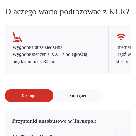
Dlaczego warto podróżować z KLR?
Wygodne i duże siedzenia
Internet o
Wygodne siedzenia XXL z odległością
Bądź w ko
między nimi do 80 cm.
strony prz
Tarnopol
Stuttgart
Przystanki autobusowe w Tarnopol: