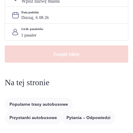
Data podróży
Dzisiaj, 
6
.
08
.
26
Liczb. pasażerów
Znajdź bilety
Na tej stronie
Popularne trasy autobusowe
Przystanki autobusowe
Pytania – Odpowiedzi