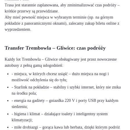
Trasa jest starannie zaplanowana, aby zminimalizować czas podróży –
krótkie przerwy są przewidziane.
Aby mieć pewność miejsca w wybranym terminie (np. na górnym
pokładzie z panoramicznymi oknami), zalecamy zakup biletu online z
wyprzedzeniem.
Transfer Trembowla – Gliwice: czas podróży
Każdy lot Trembowla – Gliwice obsługiwany jest przez nowoczesne
autobusy z pełną gamą udogodnień:
- miejsca, w których chcesz usiąść – dużo miejsca na nogi i
możliwość odchylenia się do tyłu;
- Starlink na pokładzie – stabilny i szybki internet, który nie znika
na środku pola;
- energia na gadżety – gniazdka 220 V i porty USB przy każdym
siedzeniu;
- higiena i klimat – działające toalety i inteligentny system
klimatyzacji;
- miłe drobiazgi – gorąca kawa lub herbata, dzięki którym podróż