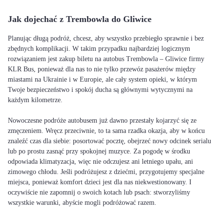
Jak dojechać z Trembowla do Gliwice
Planując długą podróż, chcesz, aby wszystko przebiegło sprawnie i bez
zbędnych komplikacji. W takim przypadku najbardziej logicznym
rozwiązaniem jest zakup biletu na autobus Trembowla – Gliwice firmy
KLR Bus, ponieważ dla nas to nie tylko przewóz pasażerów między
miastami na Ukrainie i w Europie, ale cały system opieki, w którym
Twoje bezpieczeństwo i spokój ducha są głównymi wytycznymi na
każdym kilometrze.
Nowoczesne podróże autobusem już dawno przestały kojarzyć się ze
zmęczeniem. Wręcz przeciwnie, to ta sama rzadka okazja, aby w końcu
znaleźć czas dla siebie: posortować pocztę, obejrzeć nowy odcinek serialu
lub po prostu zasnąć przy spokojnej muzyce. Za pogodę w środku
odpowiada klimatyzacja, więc nie odczujesz ani letniego upału, ani
zimowego chłodu. Jeśli podróżujesz z dziećmi, przygotujemy specjalne
miejsca, ponieważ komfort dzieci jest dla nas niekwestionowany. I
oczywiście nie zapomnij o swoich kotach lub psach: stworzyliśmy
wszystkie warunki, abyście mogli podróżować razem.