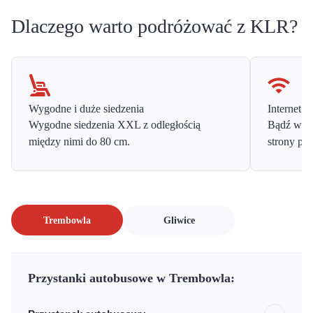
Dlaczego warto podróżować z KLR?
Wygodne i duże siedzenia
Internet o
Wygodne siedzenia XXL z odległością
Bądź w ko
między nimi do 80 cm.
strony prz
Trembowla
Gliwice
Przystanki autobusowe w Trembowla: