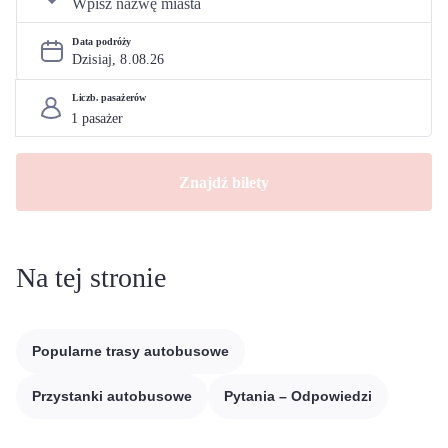
Data podróży
Dzisiaj, 
8
.
08
.
26
Liczb. pasażerów
Znajdź bilety
Na tej stronie
Popularne trasy autobusowe
Przystanki autobusowe
Pytania – Odpowiedzi