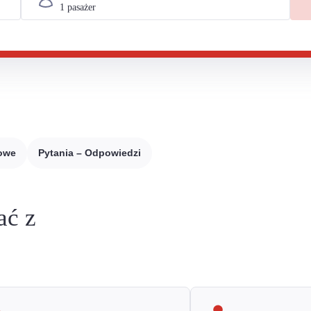
sowe
Pytania – Odpowiedzi
ać z