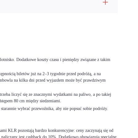
 lotnisko. Dodatkowe koszty czasu i pieniędzy związane z takim
ępnością biletów już na 2–3 tygodnie przed podróżą, a na
 Trembowla na kilka dni przed wyjazdem może być prawdziwym
rzeba liczyć się ze znacznymi wydatkami na paliwo, a po takiej
dstępem 80 cm między siedzeniami.
 starannie wybrać przewoźnika, aby nie popsuć sobie podróży.
sami KLR pozostają bardzo konkurencyjne: ceny zaczynają się od
 naliczany jest cashback do 10%. Dodatkowo obowiązują specjalne