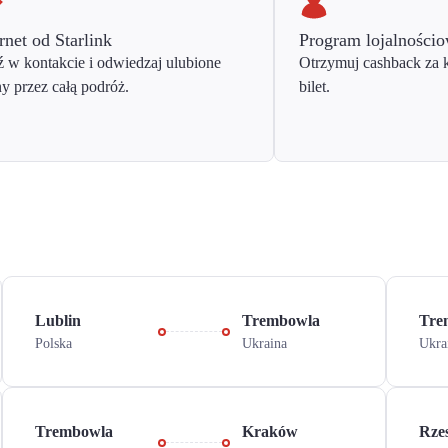
rnet od Starlink
Program lojalności
 w kontakcie i odwiedzaj ulubione
Otrzymuj cashback za 
ny przez całą podróż.
bilet.
Lublin
Trembowla
Tre
Polska
Ukraina
Ukra
Trembowla
Kraków
Rze