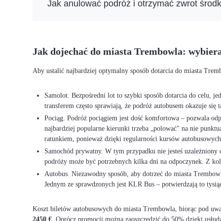
Jak anulować podróż i otrzymać zwrot środ
Jak dojechać do miasta Trembowla: wybier
Aby ustalić najbardziej optymalny sposób dotarcia do miasta Trem
Samolot. Bezpośredni lot to szybki sposób dotarcia do celu, j
transferem często sprawiają, że podróż autobusem okazuje się t
Pociąg. Podróż pociągiem jest dość komfortowa – pozwala odpo
najbardziej popularne kierunki trzeba „polować" na nie punkt
ratunkiem, ponieważ dzięki regularności kursów autobusowych 
Samochód prywatny. W tym przypadku nie jesteś uzależniony od 
podróży może być potrzebnych kilka dni na odpoczynek. Z ko
Autobus. Niezawodny sposób, aby dotrzeć do miasta Trembowla 
Jednym ze sprawdzonych jest KLR Bus – potwierdzają to tysią
Koszt biletów autobusowych do miasta Trembowla, biorąc pod uwagę
2450 €
. Oprócz promocji można zaoszczędzić do 50% dzięki usłud