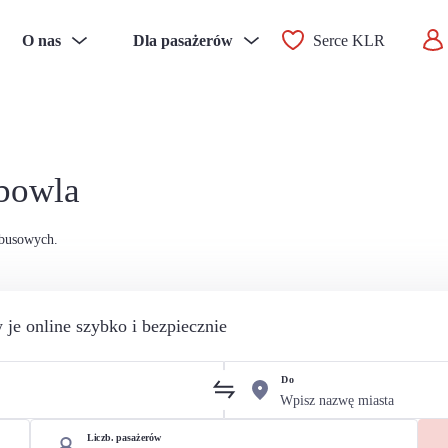
O nas
Dla pasażerów
Serce KLR
mbowla
obusowych.
 je online szybko i bezpiecznie
Do
Liczb. pasażerów