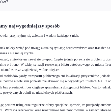
ków?
amy najwygodniejszy sposób
bowla, przyjrzyjmy się zaletom i wadom każdego z nich.
ednak należy wziąć pod uwagę aktualną sytuację bezpieczeństwa oraz transfer na
ańsza i nie mniej szybka.
cząć, a niektórym nawet się wyspać. Często jednak pojawia się problem z dost
ualnie o 8 rano. W takiej sytuacji rezerwacja biletu autobusowego do miasta
niemal zawsze znajdzie się wolne miejsce.
rozkładów jazdy transportu publicznego ani lokalizacji przystanków, jednak t
lei podróż autobusem pozwala zrelaksować się w wygodnych fotelach XXL z o
bez przesiadek i bez ciągłego sprawdzania dostępności biletów. Warto jednak
ce pozytywnych opinii na niezależnych platformach.
 poziom usług oraz regularne oferty specjalne, sprawia, że przejazdy autobu
ze „Wczesna rezerwacja" oraz programowi lojalnościowemu, w ramach którego