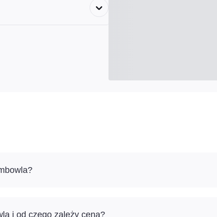
embowla?
wla i od czego zależy cena?