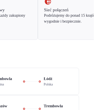
owy
Sieć połączeń
każdy zakupiony
Podróżujemy do ponad 15 krajów Europy
wygodnie i bezpiecznie.
mbowla
Łódź
ina
Polska
szów
Trembowla