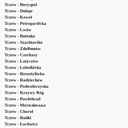
Tczew - Boryspol
Tczew - Dniepr
Tczew - Kowel
Tczew - Petropavlivka
Tczew - Lwów
Tczew - Butenky
Tczew - Szachtarśke
Tczew - Zdołbunów
Tczew - Czerkasy
Tczew - Latyczów
Tczew - Loboikivka
Tczew - Reszetyliwka
Tczew - Radziechów
Tczew - Podwołoczyska
Tczew - Krzywy Róg
Tczew - Pawłohrad
Tczew - Могилівська
Tczew - Choroł
Tczew - Rudki
Tczew - Łochwicz