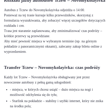
Rozkład jazdy autobusów Tczew – Novomykolayivka
Autobus z Tczew do Novomykolayivka odjeżdża o 14:00.
Ponieważ na tej trasie kursuje kilku przewoźników, skorzystaj z
formularza wyszukiwania, aby zobaczyć więcej szczegółów dotyczących
rozkładu i cen.
Trasa jest starannie zaplanowana, aby zminimalizować czas podróży –
krótkie przerwy są przewidziane.
Aby mieć pewność miejsca w wybranym terminie (np. na górnym
pokładzie z panoramicznymi oknami), zalecamy zakup biletu online z
wyprzedzeniem.
Transfer Tczew – Novomykolayivka: czas podróży
Każdy lot Tczew – Novomykolayivka obsługiwany jest przez
nowoczesne autobusy z pełną gamą udogodnień:
- miejsca, w których chcesz usiąść – dużo miejsca na nogi i
możliwość odchylenia się do tyłu;
- Starlink na pokładzie – stabilny i szybki internet, który nie znika
na środku pola;