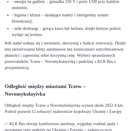
- energia na gadżety – gniazdka 220 V i porty USB przy każdym
siedzeniu;
- higiena i klimat – działające toalety i inteligentny system
klimatyzacji;
- miłe drobiazgi – gorąca kawa lub herbata, dzięki którym podróż
wydaje się krótsza.
Jeśli nadal wahasz się z terminem, skorzystaj z funkcji rezerwacji. Dzięki
niej zarezerwujesz bilety autobusowe bez konieczności natychmiastowej
płatności i zapewnisz sobie korzystną cenę. Wybierz sprawdzonych
przewoźników Tczew – Novomykolayivka i podróżuj z KLR Bus z
przyjemnością.
Odległość między miastami Tczew –
Novomykolayivka
Odległość między Tczew a Novomykolayivka wynosi około 2052.4 km.
Podróż pozwoli Ci zobaczyć malownicze krajobrazy Ukrainy i Europy.
✅ KLR Bus oferuje komfortowe autobusy, wygodny rozkład jazdy i
przystępne ceny podróży po Ukrainie i Europie – zwłaszcza przy