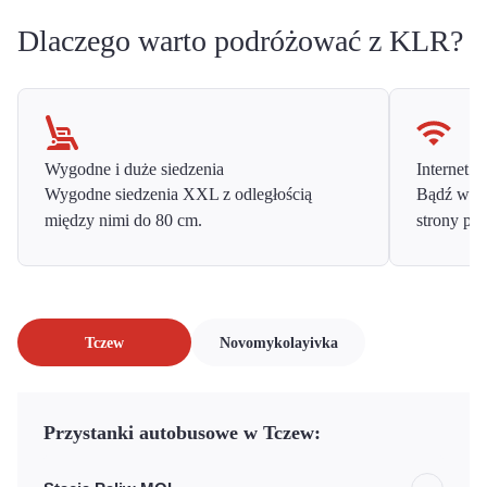
Dlaczego warto podróżować z KLR?
Wygodne i duże siedzenia
Internet o
Wygodne siedzenia XXL z odległością
Bądź w ko
między nimi do 80 cm.
strony prz
Tczew
Novomykolayivka
Przystanki autobusowe w Tczew: