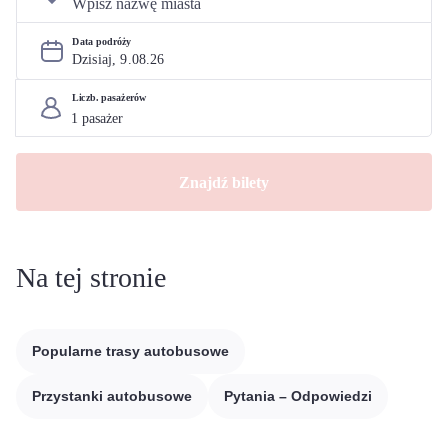
Data podróży
Dzisiaj, 
9
.
08
.
26
Liczb. pasażerów
Znajdź bilety
Na tej stronie
Popularne trasy autobusowe
Przystanki autobusowe
Pytania – Odpowiedzi