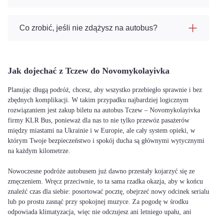
Co zrobić, jeśli nie zdążysz na autobus?
Jak dojechać z Tczew do Novomykolayivka
Planując długą podróż, chcesz, aby wszystko przebiegło sprawnie i bez
zbędnych komplikacji. W takim przypadku najbardziej logicznym
rozwiązaniem jest zakup biletu na autobus Tczew – Novomykolayivka
firmy KLR Bus, ponieważ dla nas to nie tylko przewóz pasażerów
między miastami na Ukrainie i w Europie, ale cały system opieki, w
którym Twoje bezpieczeństwo i spokój ducha są głównymi wytycznymi
na każdym kilometrze.
Nowoczesne podróże autobusem już dawno przestały kojarzyć się ze
zmęczeniem. Wręcz przeciwnie, to ta sama rzadka okazja, aby w końcu
znaleźć czas dla siebie: posortować pocztę, obejrzeć nowy odcinek serialu
lub po prostu zasnąć przy spokojnej muzyce. Za pogodę w środku
odpowiada klimatyzacja, więc nie odczujesz ani letniego upału, ani