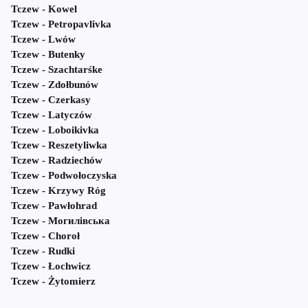
Tczew - Kowel
Tczew - Petropavlivka
Tczew - Lwów
Tczew - Butenky
Tczew - Szachtarśke
Tczew - Zdołbunów
Tczew - Czerkasy
Tczew - Latyczów
Tczew - Loboikivka
Tczew - Reszetyliwka
Tczew - Radziechów
Tczew - Podwołoczyska
Tczew - Krzywy Róg
Tczew - Pawłohrad
Tczew - Могилівська
Tczew - Choroł
Tczew - Rudki
Tczew - Łochwicz
Tczew - Żytomierz