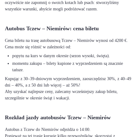
oczywiście nie zapomnij o swoich kotach lub psach: stworzyliśmy
wszystkie warunki, abyście mogli podróżować razem.
Autobus Tczew – Niemirów: cena biletu
Cena biletu na trasę autobusową Tczew – Niemirów wynosi od 4200 €.
Cena może się różnić w zależności od:
popytu na kurs w danym okresie (sezon wysoki, święta).
momentu zakupu – bilety kupione z wyprzedzeniem są znacznie
tańsze.
Kupując z 30–39-dniowym wyprzedzeniem, zaoszczędzisz 30%, z 40–49
dni – 40%, a z 50 dni lub więcej – aż 50%!
Aby uzyskać najlepsze ceny, zalecamy wcześniejszy zakup biletu,
szczególnie w okresie świąt i wakacji.
Rozkład jazdy autobusów Tczew – Niemirów
Autobus z Tczew do Niemirów odjeżdża o 14:00.
Ponieważ na tej trasie kursuje kilku przewoźników, skorzystaj z