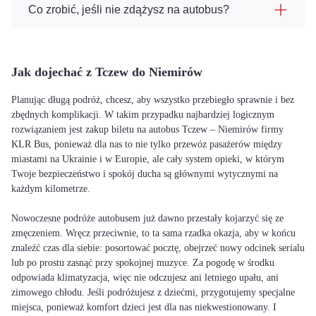
Co zrobić, jeśli nie zdążysz na autobus?
Jak dojechać z Tczew do Niemirów
Planując długą podróż, chcesz, aby wszystko przebiegło sprawnie i bez
zbędnych komplikacji. W takim przypadku najbardziej logicznym
rozwiązaniem jest zakup biletu na autobus Tczew – Niemirów firmy
KLR Bus, ponieważ dla nas to nie tylko przewóz pasażerów między
miastami na Ukrainie i w Europie, ale cały system opieki, w którym
Twoje bezpieczeństwo i spokój ducha są głównymi wytycznymi na
każdym kilometrze.
Nowoczesne podróże autobusem już dawno przestały kojarzyć się ze
zmęczeniem. Wręcz przeciwnie, to ta sama rzadka okazja, aby w końcu
znaleźć czas dla siebie: posortować pocztę, obejrzeć nowy odcinek serialu
lub po prostu zasnąć przy spokojnej muzyce. Za pogodę w środku
odpowiada klimatyzacja, więc nie odczujesz ani letniego upału, ani
zimowego chłodu. Jeśli podróżujesz z dziećmi, przygotujemy specjalne
miejsca, ponieważ komfort dzieci jest dla nas niekwestionowany. I