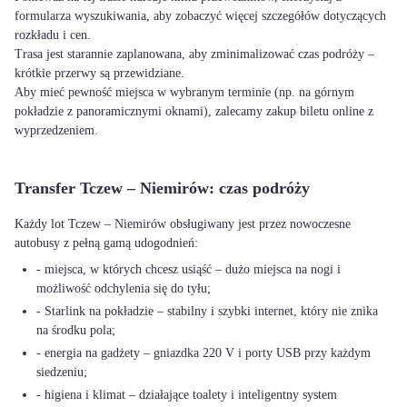
formularza wyszukiwania, aby zobaczyć więcej szczegółów dotyczących
rozkładu i cen.
Trasa jest starannie zaplanowana, aby zminimalizować czas podróży –
krótkie przerwy są przewidziane.
Aby mieć pewność miejsca w wybranym terminie (np. na górnym
pokładzie z panoramicznymi oknami), zalecamy zakup biletu online z
wyprzedzeniem.
Transfer Tczew – Niemirów: czas podróży
Każdy lot Tczew – Niemirów obsługiwany jest przez nowoczesne
autobusy z pełną gamą udogodnień:
- miejsca, w których chcesz usiąść – dużo miejsca na nogi i
możliwość odchylenia się do tyłu;
- Starlink na pokładzie – stabilny i szybki internet, który nie znika
na środku pola;
- energia na gadżety – gniazdka 220 V i porty USB przy każdym
siedzeniu;
- higiena i klimat – działające toalety i inteligentny system