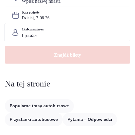
Data podróży
Dzisiaj, 
7
.
08
.
26
Liczb. pasażerów
Znajdź bilety
Na tej stronie
Popularne trasy autobusowe
Przystanki autobusowe
Pytania – Odpowiedzi