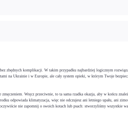
i bez zbędnych komplikacji. W takim przypadku najbardziej logicznym rozwiąz
stami na Ukrainie i w Europie, ale cały system opieki, w którym Twoje bezp
 zmęczeniem. Wręcz przeciwnie, to ta sama rzadka okazja, aby w końcu znaleźć
rodku odpowiada klimatyzacja, więc nie odczujesz ani letniego upału, ani zimo
I oczywiście nie zapomnij o swoich kotach lub psach: stworzyliśmy wszystkie 