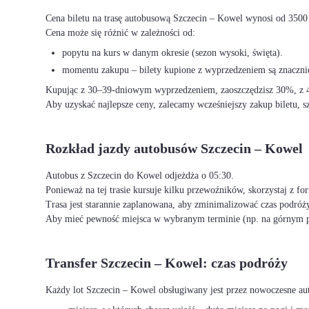
Cena biletu na trasę autobusową Szczecin – Kowel wynosi od 3500
Cena może się różnić w zależności od:
popytu na kurs w danym okresie (sezon wysoki, święta).
momentu zakupu – bilety kupione z wyprzedzeniem są znacznie
Kupując z 30–39-dniowym wyprzedzeniem, zaoszczędzisz 30%, z 40
Aby uzyskać najlepsze ceny, zalecamy wcześniejszy zakup biletu, sz
Rozkład jazdy autobusów Szczecin – Kowel
Autobus z Szczecin do Kowel odjeżdża o 05:30.
Ponieważ na tej trasie kursuje kilku przewoźników, skorzystaj z f
Trasa jest starannie zaplanowana, aby zminimalizować czas podróży
Aby mieć pewność miejsca w wybranym terminie (np. na górnym p
Transfer Szczecin – Kowel: czas podróży
Każdy lot Szczecin – Kowel obsługiwany jest przez nowoczesne au