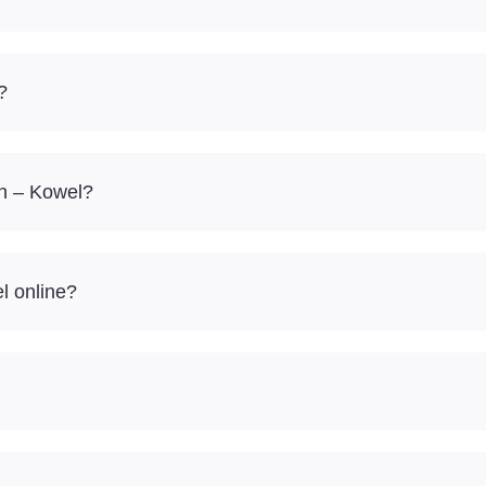
?
in – Kowel?
l online?