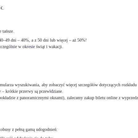
 €.
 tańsze.
–49 dni – 40%, a z 50 dni lub więcej – aż 50%!
czególnie w okresie świąt i wakacji.
ormularza wyszukiwania, aby zobaczyć więcej szczegółów dotyczących rozkładu 
 – krótkie przerwy są przewidziane.
okładzie z panoramicznymi oknami), zalecamy zakup biletu online z wyprzed
tobusy z pełną gamą udogodnień: