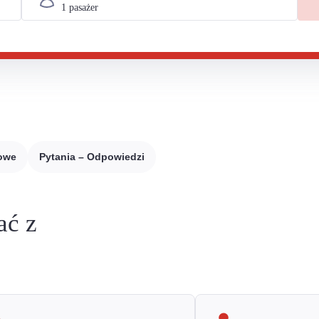
sowe
Pytania – Odpowiedzi
ać z