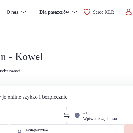
O nas
Dla pasażerów
Serce KLR
in - Kowel
autobusowych.
 je online szybko i bezpiecznie
Do
Liczb. pasażerów