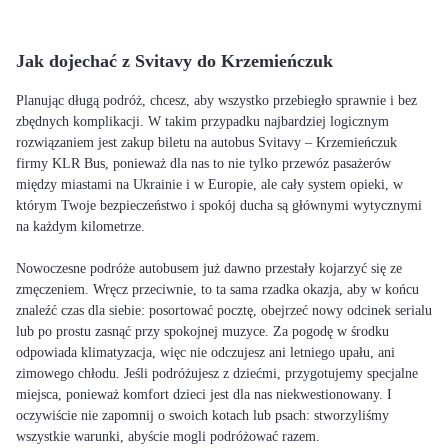
Jak dojechać z Svitavy do Krzemieńczuk
Planując długą podróż, chcesz, aby wszystko przebiegło sprawnie i bez
zbędnych komplikacji. W takim przypadku najbardziej logicznym
rozwiązaniem jest zakup biletu na autobus Svitavy – Krzemieńczuk
firmy KLR Bus, ponieważ dla nas to nie tylko przewóz pasażerów
między miastami na Ukrainie i w Europie, ale cały system opieki, w
którym Twoje bezpieczeństwo i spokój ducha są głównymi wytycznymi
na każdym kilometrze.
Nowoczesne podróże autobusem już dawno przestały kojarzyć się ze
zmęczeniem. Wręcz przeciwnie, to ta sama rzadka okazja, aby w końcu
znaleźć czas dla siebie: posortować pocztę, obejrzeć nowy odcinek serialu
lub po prostu zasnąć przy spokojnej muzyce. Za pogodę w środku
odpowiada klimatyzacja, więc nie odczujesz ani letniego upału, ani
zimowego chłodu. Jeśli podróżujesz z dziećmi, przygotujemy specjalne
miejsca, ponieważ komfort dzieci jest dla nas niekwestionowany. I
oczywiście nie zapomnij o swoich kotach lub psach: stworzyliśmy
wszystkie warunki, abyście mogli podróżować razem.