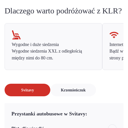
Dlaczego warto podróżować z KLR?
Wygodne i duże siedzenia
Internet o
Wygodne siedzenia XXL z odległością
Bądź w ko
między nimi do 80 cm.
strony prz
Svitavy
Krzemieńczuk
Przystanki autobusowe w Svitavy: