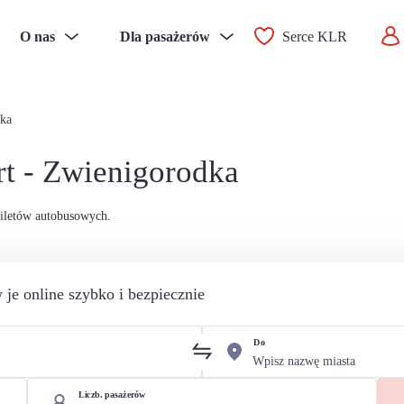
O nas
Dla pasażerów
Serce KLR
dka
rt - Zwienigorodka
biletów autobusowych.
 je online szybko i bezpiecznie
Do
Liczb. pasażerów