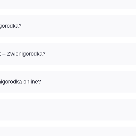
igorodka?
rt – Zwienigorodka?
nigorodka online?