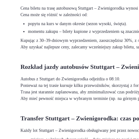
Cena biletu na trasę autobusową Stuttgart – Zwienigorodka wynosi
Cena może się różnić w zależności od:
popytu na kurs w danym okresie (sezon wysoki, święta).
momentu zakupu – bilety kupione z wyprzedzeniem są znacznie
Kupując z 30–39-dniowym wyprzedzeniem, zaoszczędzisz 30%, z 40
Aby uzyskać najlepsze ceny, zalecamy wcześniejszy zakup biletu, sz
Rozkład jazdy autobusów Stuttgart – Zwien
Autobus z Stuttgart do Zwienigorodka odjeżdża o 08:10.
Ponieważ na tej trasie kursuje kilku przewoźników, skorzystaj z f
Trasa jest starannie zaplanowana, aby zminimalizować czas podróży
Aby mieć pewność miejsca w wybranym terminie (np. na górnym p
Transfer Stuttgart – Zwienigorodka: czas p
Każdy lot Stuttgart – Zwienigorodka obsługiwany jest przez nowo