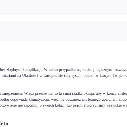
i bez zbędnych komplikacji. W takim przypadku najbardziej logicznym rozwiąza
 miastami na Ukrainie i w Europie, ale cały system opieki, w którym Twoje 
 zmęczeniem. Wręcz przeciwnie, to ta sama rzadka okazja, aby w końcu znaleźć
rodku odpowiada klimatyzacja, więc nie odczujesz ani letniego upału, ani zimo
I oczywiście nie zapomnij o swoich kotach lub psach: stworzyliśmy wszystkie 
letu