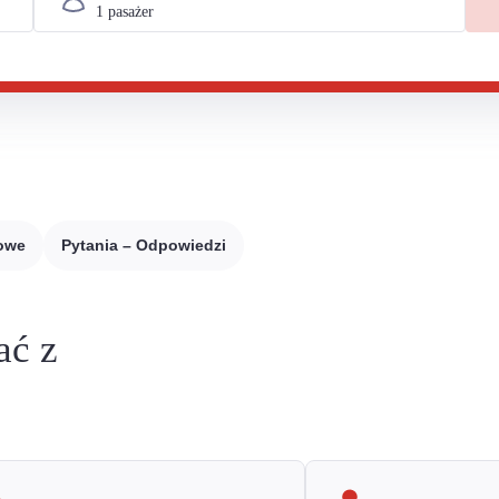
sowe
Pytania – Odpowiedzi
ać z