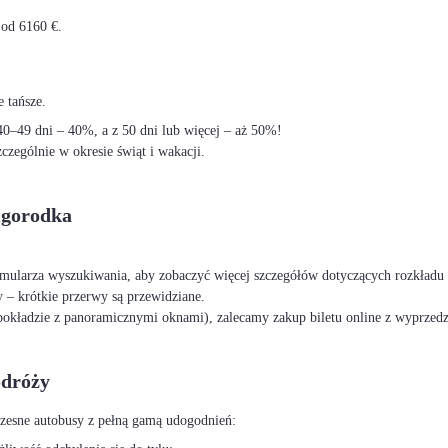
 od 6160 €.
 tańsze.
–49 dni – 40%, a z 50 dni lub więcej – aż 50%!
czególnie w okresie świąt i wakacji.
igorodka
ormularza wyszukiwania, aby zobaczyć więcej szczegółów dotyczących rozkładu 
 – krótkie przerwy są przewidziane.
okładzie z panoramicznymi oknami), zalecamy zakup biletu online z wyprzed
odróży
czesne autobusy z pełną gamą udogodnień: