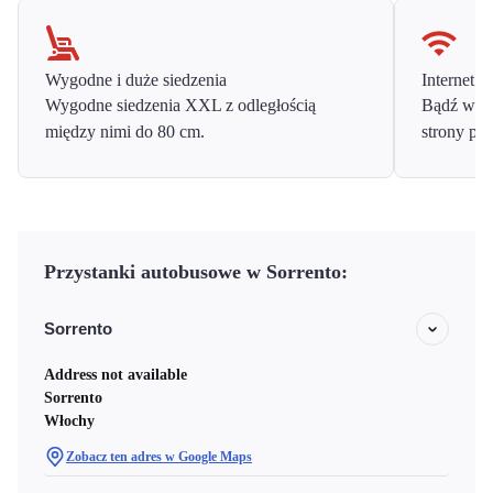
Wygodne i duże siedzenia
Internet o
Wygodne siedzenia XXL z odległością
Bądź w ko
między nimi do 80 cm.
strony prz
Przystanki autobusowe w Sorrento:
Sorrento
Address not available
Sorrento
Włochy
Zobacz ten adres w Google Maps