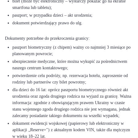
bilet (może być elektroniczny – wystarczy pokazać go na ekranie
smartfona lub tabletu);
paszport; w przypadku dzieci – akt urodzenia;
dokument potwierdzający prawo do ulg.
paszport biometryczny (z chipem) ważny co najmniej 3 miesiące po
planowanym powrocie;
ubezpieczenie medyczne, które można wykupić za pośrednictwem
naszego centrum kontaktowego;
potwierdzenie celu podróży, np. rezerwacja hotelu, zaproszenie od
rodziny lub partnerów czy bilet powrotny;
dla dzieci do 16 lat: oprócz paszportu biometrycznego również akt
urodzenia oraz zgoda drugiego rodzica na wyjazd za granicę. Ważna
informacja: zgodnie z obowiązującym prawem Ukrainy w czasie
stanu wojennego zgoda drugiego rodzica nie jest wymagana, jednak
zalecamy posiadanie takiego dokumentu na wszelki wypadek;
dokument ewidencji wojskowej (papierowy lub elektroniczny w
aplikacji „Reserve+") z aktualnym kodem VIN, także dla mężczyzn
w wieku 18–22 lat.