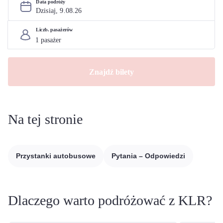
Data podróży
Dzisiaj, 
9
.
08
.
26
Liczb. pasażerów
Znajdź bilety
Na tej stronie
Przystanki autobusowe
Pytania – Odpowiedzi
Dlaczego warto podróżować z KLR?