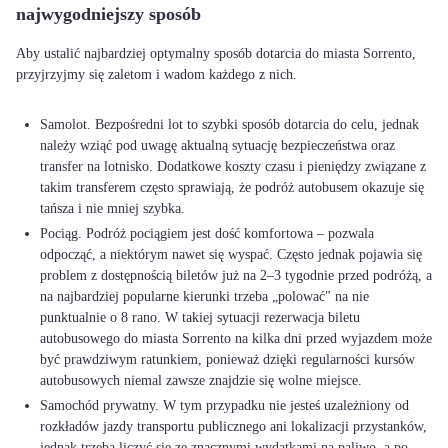
najwygodniejszy sposób
Aby ustalić najbardziej optymalny sposób dotarcia do miasta Sorrento,
przyjrzyjmy się zaletom i wadom każdego z nich.
Samolot. Bezpośredni lot to szybki sposób dotarcia do celu, jednak
należy wziąć pod uwagę aktualną sytuację bezpieczeństwa oraz
transfer na lotnisko. Dodatkowe koszty czasu i pieniędzy związane z
takim transferem często sprawiają, że podróż autobusem okazuje się
tańsza i nie mniej szybka.
Pociąg. Podróż pociągiem jest dość komfortowa – pozwala
odpocząć, a niektórym nawet się wyspać. Często jednak pojawia się
problem z dostępnością biletów już na 2–3 tygodnie przed podróżą, a
na najbardziej popularne kierunki trzeba „polować" na nie
punktualnie o 8 rano. W takiej sytuacji rezerwacja biletu
autobusowego do miasta Sorrento na kilka dni przed wyjazdem może
być prawdziwym ratunkiem, ponieważ dzięki regularności kursów
autobusowych niemal zawsze znajdzie się wolne miejsce.
Samochód prywatny. W tym przypadku nie jesteś uzależniony od
rozkładów jazdy transportu publicznego ani lokalizacji przystanków,
jednak trzeba liczyć się ze znacznymi wydatkami na paliwo, a po