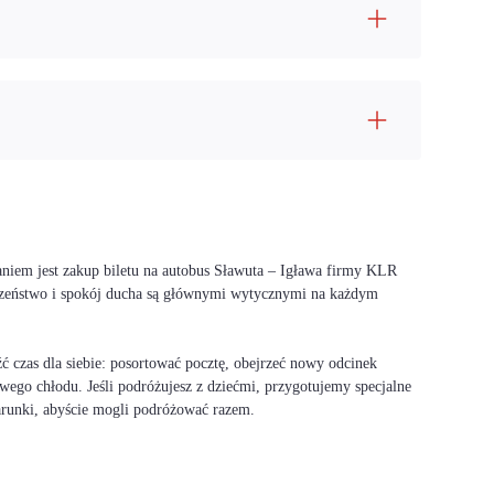
aniem jest zakup biletu na autobus Sławuta – Igława firmy KLR
ieczeństwo i spokój ducha są głównymi wytycznymi na każdym
 czas dla siebie: posortować pocztę, obejrzeć nowy odcinek
wego chłodu. Jeśli podróżujesz z dziećmi, przygotujemy specjalne
warunki, abyście mogli podróżować razem.