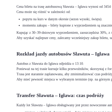
Cena biletu na trasę autobusową Sławuta – Igława wynosi od 3454 
Cena może się różnić w zależności od:
popytu na kurs w danym okresie (sezon wysoki, święta).
momentu zakupu – bilety kupione z wyprzedzeniem są znacznie
Kupując z 30–39-dniowym wyprzedzeniem, zaoszczędzisz 30%, z 40
Aby uzyskać najlepsze ceny, zalecamy wcześniejszy zakup biletu, sz
Rozkład jazdy autobusów Sławuta – Igława
Autobus z Sławuta do Igława odjeżdża o 13:10.
Ponieważ na tej trasie kursuje kilku przewoźników, skorzystaj z f
Trasa jest starannie zaplanowana, aby zminimalizować czas podróży
Aby mieć pewność miejsca w wybranym terminie (np. na górnym p
Transfer Sławuta – Igława: czas podróży
Każdy lot Sławuta – Igława obsługiwany jest przez nowoczesne au