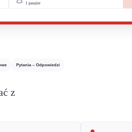
sowe
Pytania – Odpowiedzi
ać z