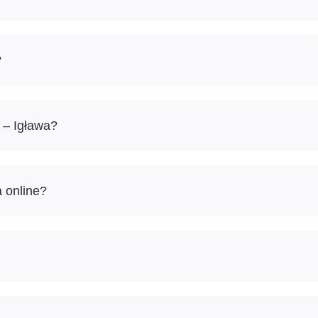
?
 – Igława?
a online?