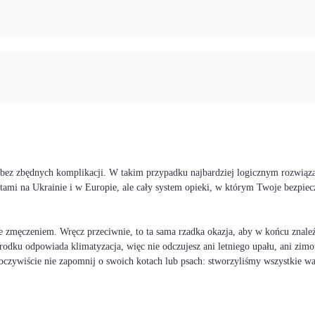
i bez zbędnych komplikacji. W takim przypadku najbardziej logicznym rozwiąz
stami na Ukrainie i w Europie, ale cały system opieki, w którym Twoje bezp
 zmęczeniem. Wręcz przeciwnie, to ta sama rzadka okazja, aby w końcu znaleźć
rodku odpowiada klimatyzacja, więc nie odczujesz ani letniego upału, ani zimo
I oczywiście nie zapomnij o swoich kotach lub psach: stworzyliśmy wszystkie 