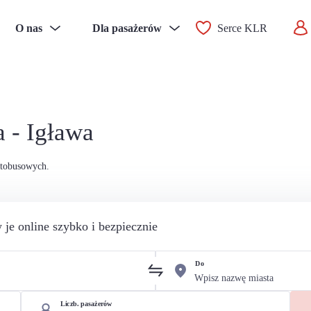
O nas
Dla pasażerów
Serce KLR
 - Igława
utobusowych.
 je online szybko i bezpiecznie
Do
Liczb. pasażerów