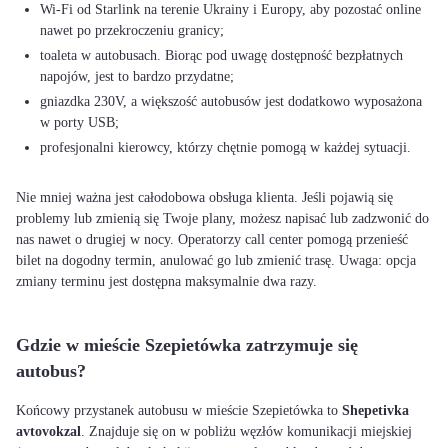
Wi-Fi od Starlink na terenie Ukrainy i Europy, aby pozostać online
nawet po przekroczeniu granicy;
toaleta w autobusach. Biorąc pod uwagę dostępność bezpłatnych
napojów, jest to bardzo przydatne;
gniazdka 230V, a większość autobusów jest dodatkowo wyposażona
w porty USB;
profesjonalni kierowcy, którzy chętnie pomogą w każdej sytuacji.
Nie mniej ważna jest całodobowa obsługa klienta. Jeśli pojawią się
problemy lub zmienią się Twoje plany, możesz napisać lub zadzwonić do
nas nawet o drugiej w nocy. Operatorzy call center pomogą przenieść
bilet na dogodny termin, anulować go lub zmienić trasę. Uwaga: opcja
zmiany terminu jest dostępna maksymalnie dwa razy.
Gdzie w mieście Szepietówka zatrzymuje się
autobus?
Końcowy przystanek autobusu w mieście Szepietówka to
Shepetivka
avtovokzal
. Znajduje się on w pobliżu węzłów komunikacji miejskiej