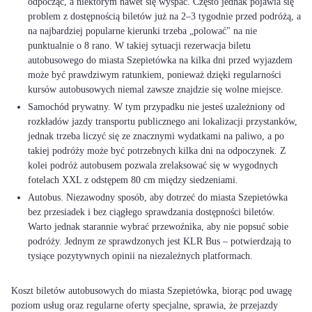
odpocząć, a niektórym nawet się wyspać. Często jednak pojawia się
problem z dostępnością biletów już na 2–3 tygodnie przed podróżą, a
na najbardziej popularne kierunki trzeba „polować" na nie
punktualnie o 8 rano. W takiej sytuacji rezerwacja biletu
autobusowego do miasta Szepietówka na kilka dni przed wyjazdem
może być prawdziwym ratunkiem, ponieważ dzięki regularności
kursów autobusowych niemal zawsze znajdzie się wolne miejsce.
Samochód prywatny. W tym przypadku nie jesteś uzależniony od
rozkładów jazdy transportu publicznego ani lokalizacji przystanków,
jednak trzeba liczyć się ze znacznymi wydatkami na paliwo, a po
takiej podróży może być potrzebnych kilka dni na odpoczynek. Z
kolei podróż autobusem pozwala zrelaksować się w wygodnych
fotelach XXL z odstępem 80 cm między siedzeniami.
Autobus. Niezawodny sposób, aby dotrzeć do miasta Szepietówka
bez przesiadek i bez ciągłego sprawdzania dostępności biletów.
Warto jednak starannie wybrać przewoźnika, aby nie popsuć sobie
podróży. Jednym ze sprawdzonych jest KLR Bus – potwierdzają to
tysiące pozytywnych opinii na niezależnych platformach.
Koszt biletów autobusowych do miasta Szepietówka, biorąc pod uwagę
poziom usług oraz regularne oferty specjalne, sprawia, że przejazdy