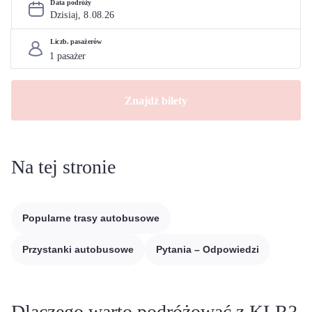
Data podróży
Dzisiaj, 
8
.
08
.
26
Liczb. pasażerów
Znajdź bilety
Na tej stronie
Popularne trasy autobusowe
Przystanki autobusowe
Pytania – Odpowiedzi
Dlaczego warto podróżować z KLR?