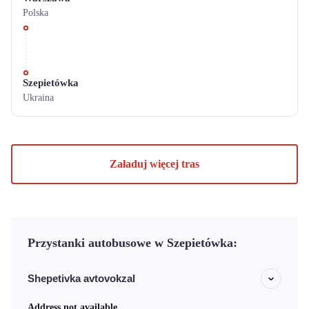
Polska
Szepietówka
Ukraina
Załaduj więcej tras
Przystanki autobusowe w Szepietówka:
Shepetivka avtovokzal
Address not available