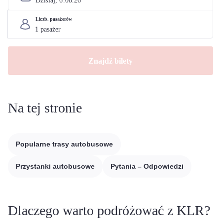
Dzisiaj, 
6
.
08
.
26
Liczb. pasażerów
Znajdź bilety
Na tej stronie
Popularne trasy autobusowe
Przystanki autobusowe
Pytania – Odpowiedzi
Dlaczego warto podróżować z KLR?