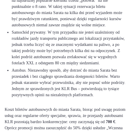
na najbardziej popularne kierunki trzeba „polować" na nie
punktualnie o 8 rano. W takiej sytuacji rezerwacja biletu
autobusowego do miasta Sarata na kilka dni przed wyjazdem może
być prawdziwym ratunkiem, ponieważ dzięki regularności kursów
autobusowych niemal zawsze znajdzie się wolne miejsce.
Samochód prywatny. W tym przypadku nie jesteś uzależniony od
rozkładów jazdy transportu publicznego ani lokalizacji przystanków,
jednak trzeba liczyć się ze znacznymi wydatkami na paliwo, a po
takiej podróży może być potrzebnych kilka dni na odpoczynek. Z
kolei podróż autobusem pozwala zrelaksować się w wygodnych
fotelach XXL z odstępem 80 cm między siedzeniami.
Autobus. Niezawodny sposób, aby dotrzeć do miasta Sarata bez
przesiadek i bez ciągłego sprawdzania dostępności biletów. Warto
jednak starannie wybrać przewoźnika, aby nie popsuć sobie podróży.
Jednym ze sprawdzonych jest KLR Bus – potwierdzają to tysiące
pozytywnych opinii na niezależnych platformach.
Koszt biletów autobusowych do miasta Sarata, biorąc pod uwagę poziom
usług oraz regularne oferty specjalne, sprawia, że przejazdy autobusami
KLR pozostają bardzo konkurencyjne: ceny zaczynają się od
700 €
.
Oprócz promocji można zaoszczędzić do 50% dzięki usłudze „Wczesna