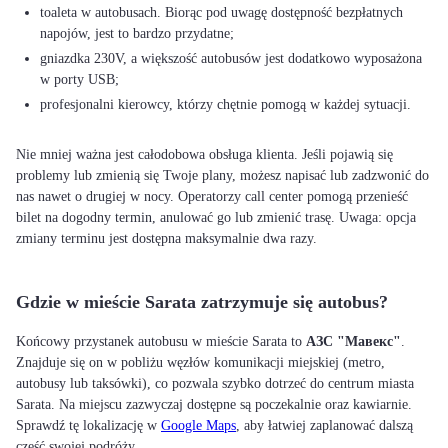
toaleta w autobusach. Biorąc pod uwagę dostępność bezpłatnych
napojów, jest to bardzo przydatne;
gniazdka 230V, a większość autobusów jest dodatkowo wyposażona
w porty USB;
profesjonalni kierowcy, którzy chętnie pomogą w każdej sytuacji.
Nie mniej ważna jest całodobowa obsługa klienta. Jeśli pojawią się
problemy lub zmienią się Twoje plany, możesz napisać lub zadzwonić do
nas nawet o drugiej w nocy. Operatorzy call center pomogą przenieść
bilet na dogodny termin, anulować go lub zmienić trasę. Uwaga: opcja
zmiany terminu jest dostępna maksymalnie dwa razy.
Gdzie w mieście Sarata zatrzymuje się autobus?
Końcowy przystanek autobusu w mieście Sarata to
АЗС "Мавекс"
.
Znajduje się on w pobliżu węzłów komunikacji miejskiej (metro,
autobusy lub taksówki), co pozwala szybko dotrzeć do centrum miasta
Sarata. Na miejscu zazwyczaj dostępne są poczekalnie oraz kawiarnie.
Sprawdź tę lokalizację w
Google Maps
, aby łatwiej zaplanować dalszą
część swojej podróży.