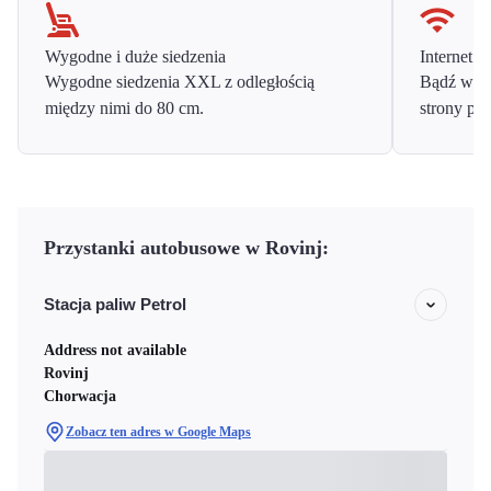
Wygodne i duże siedzenia
Internet o
Wygodne siedzenia XXL z odległością
Bądź w ko
między nimi do 80 cm.
strony prz
Przystanki autobusowe w Rovinj:
Stacja paliw Petrol
Address not available
Rovinj
Chorwacja
Zobacz ten adres w Google Maps