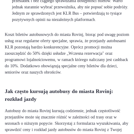
przesiadek i bez ciągłego sprawdzania dostępności biletów. Warto
jednak starannie wybrać przewoźnika, aby nie popsuć sobie podróży.
Jednym ze sprawdzonych jest KLR Bus – potwierdzają to tysiące
pozytywnych opinii na niezależnych platformach.
Koszt biletów autobusowych do miasta Rovinj, biorąc pod uwagę poziom
usług oraz regularne oferty specjalne, sprawia, że przejazdy autobusami
KLR pozostają bardzo konkurencyjne. Oprócz promocji można
zaoszczędzić do 50% dzięki usłudze „Wczesna rezerwacja" oraz
programowi lojalnościowemu, w ramach którego naliczany jest cashback
do 10%. Dodatkowo obowiązują specjalne ceny biletów dla dzieci,
seniorów oraz naszych obrońców.
Jak często kursują autobusy do miasta Rovinj:
rozkład jazdy
Autobusy do miasta Rovinj kursują codziennie, jednak częstotliwość
przejazdów może się znacznie różnić w zależności od trasy oraz w
sezonach o niższym popycie. Skorzystaj z formularza wyszukiwania, aby
sprawdzić ceny i rozkład jazdy autobusów do miasta Rovinj z Twojej