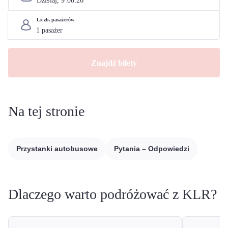
Dzisiaj, 
9
.
08
.
26
Liczb. pasażerów
Znajdź bilety
Na tej stronie
Przystanki autobusowe
Pytania – Odpowiedzi
Dlaczego warto podróżować z KLR?