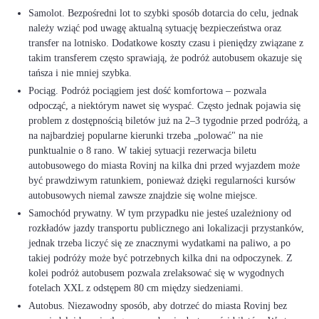
Samolot. Bezpośredni lot to szybki sposób dotarcia do celu, jednak
należy wziąć pod uwagę aktualną sytuację bezpieczeństwa oraz
transfer na lotnisko. Dodatkowe koszty czasu i pieniędzy związane z
takim transferem często sprawiają, że podróż autobusem okazuje się
tańsza i nie mniej szybka.
Pociąg. Podróż pociągiem jest dość komfortowa – pozwala
odpocząć, a niektórym nawet się wyspać. Często jednak pojawia się
problem z dostępnością biletów już na 2–3 tygodnie przed podróżą, a
na najbardziej popularne kierunki trzeba „polować" na nie
punktualnie o 8 rano. W takiej sytuacji rezerwacja biletu
autobusowego do miasta Rovinj na kilka dni przed wyjazdem może
być prawdziwym ratunkiem, ponieważ dzięki regularności kursów
autobusowych niemal zawsze znajdzie się wolne miejsce.
Samochód prywatny. W tym przypadku nie jesteś uzależniony od
rozkładów jazdy transportu publicznego ani lokalizacji przystanków,
jednak trzeba liczyć się ze znacznymi wydatkami na paliwo, a po
takiej podróży może być potrzebnych kilka dni na odpoczynek. Z
kolei podróż autobusem pozwala zrelaksować się w wygodnych
fotelach XXL z odstępem 80 cm między siedzeniami.
Autobus. Niezawodny sposób, aby dotrzeć do miasta Rovinj bez