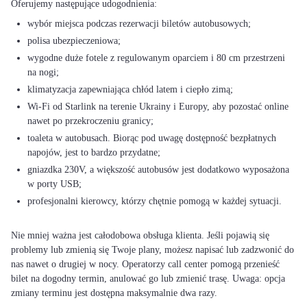
wybór miejsca podczas rezerwacji biletów autobusowych;
polisa ubezpieczeniowa;
wygodne duże fotele z regulowanym oparciem i 80 cm przestrzeni
na nogi;
klimatyzacja zapewniająca chłód latem i ciepło zimą;
Wi-Fi od Starlink na terenie Ukrainy i Europy, aby pozostać online
nawet po przekroczeniu granicy;
toaleta w autobusach. Biorąc pod uwagę dostępność bezpłatnych
napojów, jest to bardzo przydatne;
gniazdka 230V, a większość autobusów jest dodatkowo wyposażona
w porty USB;
profesjonalni kierowcy, którzy chętnie pomogą w każdej sytuacji.
Nie mniej ważna jest całodobowa obsługa klienta. Jeśli pojawią się
problemy lub zmienią się Twoje plany, możesz napisać lub zadzwonić do
nas nawet o drugiej w nocy. Operatorzy call center pomogą przenieść
bilet na dogodny termin, anulować go lub zmienić trasę. Uwaga: opcja
zmiany terminu jest dostępna maksymalnie dwa razy.