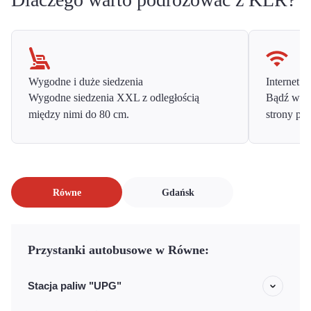
Wygodne i duże siedzenia
Internet o
Wygodne siedzenia XXL z odległością
Bądź w ko
między nimi do 80 cm.
strony prz
Równe
Gdańsk
Przystanki autobusowe w Równe:
Stacja paliw "UPG"