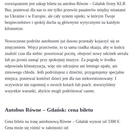
rozwiązaniem jest zakup biletu na autobus Równe – Gdańsk firmy KLR
Bus, ponieważ dla nas to nie tylko przewóz pasażerów między miastami
na Ukrainie i w Europie, ale cały system opieki, w którym Twoje
bezpieczeństwo i spokój ducha są głównymi wytycznymi na każdym
kilometrze.
Nowoczesne podróże autobusem już dawno przestały kojarzyć się ze
zmęczeniem. Wręcz przeciwnie, to ta sama rzadka okazja, aby w końcu
znaleźć czas dla siebie: posortować pocztę, obejrzeć nowy odcinek serialu
lub po prostu zasnąć przy spokojnej muzyce. Za pogodę w środku
odpowiada klimatyzacja, więc nie odczujesz ani letniego upału, ani
zimowego chłodu. Jeśli podróżujesz z dziećmi, przygotujemy specjalne
miejsca, ponieważ komfort dzieci jest dla nas niekwestionowany. I
oczywiście nie zapomnij o swoich kotach lub psach: stworzyliśmy
wszystkie warunki, abyście mogli podróżować razem.
Autobus Równe – Gdańsk: cena biletu
Cena biletu na trasę autobusową Równe – Gdańsk wynosi od 3300 €.
Cena może się różnić w zależności od: