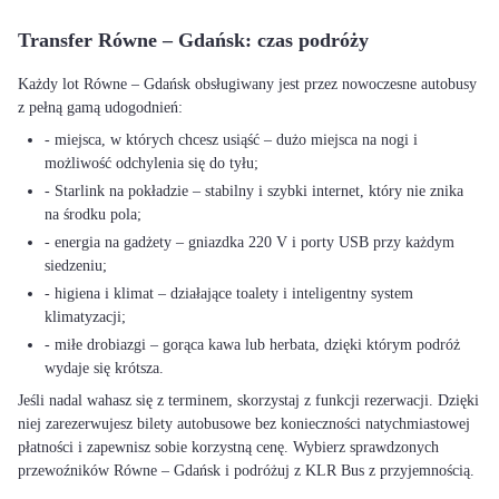
Transfer Równe – Gdańsk: czas podróży
Każdy lot Równe – Gdańsk obsługiwany jest przez nowoczesne autobusy
z pełną gamą udogodnień:
- miejsca, w których chcesz usiąść – dużo miejsca na nogi i
możliwość odchylenia się do tyłu;
- Starlink na pokładzie – stabilny i szybki internet, który nie znika
na środku pola;
- energia na gadżety – gniazdka 220 V i porty USB przy każdym
siedzeniu;
- higiena i klimat – działające toalety i inteligentny system
klimatyzacji;
- miłe drobiazgi – gorąca kawa lub herbata, dzięki którym podróż
wydaje się krótsza.
Jeśli nadal wahasz się z terminem, skorzystaj z funkcji rezerwacji. Dzięki
niej zarezerwujesz bilety autobusowe bez konieczności natychmiastowej
płatności i zapewnisz sobie korzystną cenę. Wybierz sprawdzonych
przewoźników Równe – Gdańsk i podróżuj z KLR Bus z przyjemnością.