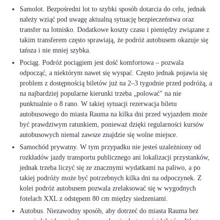
Samolot. Bezpośredni lot to szybki sposób dotarcia do celu, jednak
należy wziąć pod uwagę aktualną sytuację bezpieczeństwa oraz
transfer na lotnisko. Dodatkowe koszty czasu i pieniędzy związane z
takim transferem często sprawiają, że podróż autobusem okazuje się
tańsza i nie mniej szybka.
Pociąg. Podróż pociągiem jest dość komfortowa – pozwala
odpocząć, a niektórym nawet się wyspać. Często jednak pojawia się
problem z dostępnością biletów już na 2–3 tygodnie przed podróżą, a
na najbardziej popularne kierunki trzeba „polować" na nie
punktualnie o 8 rano. W takiej sytuacji rezerwacja biletu
autobusowego do miasta Rauma na kilka dni przed wyjazdem może
być prawdziwym ratunkiem, ponieważ dzięki regularności kursów
autobusowych niemal zawsze znajdzie się wolne miejsce.
Samochód prywatny. W tym przypadku nie jesteś uzależniony od
rozkładów jazdy transportu publicznego ani lokalizacji przystanków,
jednak trzeba liczyć się ze znacznymi wydatkami na paliwo, a po
takiej podróży może być potrzebnych kilka dni na odpoczynek. Z
kolei podróż autobusem pozwala zrelaksować się w wygodnych
fotelach XXL z odstępem 80 cm między siedzeniami.
Autobus. Niezawodny sposób, aby dotrzeć do miasta Rauma bez