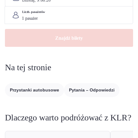
Dzisiaj, 
9
.
08
.
26
Liczb. pasażerów
Znajdź bilety
Na tej stronie
Przystanki autobusowe
Pytania – Odpowiedzi
Dlaczego warto podróżować z KLR?