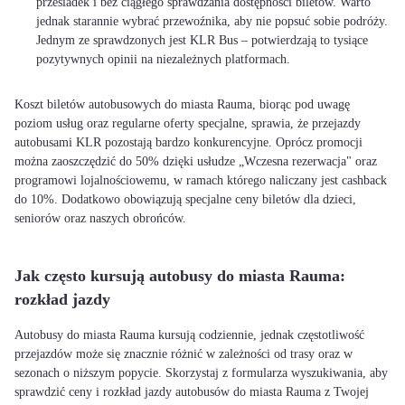
przesiadek i bez ciągłego sprawdzania dostępności biletów. Warto
jednak starannie wybrać przewoźnika, aby nie popsuć sobie podróży.
Jednym ze sprawdzonych jest KLR Bus – potwierdzają to tysiące
pozytywnych opinii na niezależnych platformach.
Koszt biletów autobusowych do miasta Rauma, biorąc pod uwagę
poziom usług oraz regularne oferty specjalne, sprawia, że przejazdy
autobusami KLR pozostają bardzo konkurencyjne. Oprócz promocji
można zaoszczędzić do 50% dzięki usłudze „Wczesna rezerwacja" oraz
programowi lojalnościowemu, w ramach którego naliczany jest cashback
do 10%. Dodatkowo obowiązują specjalne ceny biletów dla dzieci,
seniorów oraz naszych obrońców.
Jak często kursują autobusy do miasta Rauma:
rozkład jazdy
Autobusy do miasta Rauma kursują codziennie, jednak częstotliwość
przejazdów może się znacznie różnić w zależności od trasy oraz w
sezonach o niższym popycie. Skorzystaj z formularza wyszukiwania, aby
sprawdzić ceny i rozkład jazdy autobusów do miasta Rauma z Twojej