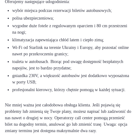
wybór miejsca podczas rezerwacji biletów autobusowych;
polisa ubezpieczeniowa;
wygodne duże fotele z regulowanym oparciem i 80 cm przestrzeni
na nogi;
klimatyzacja zapewniająca chłód latem i ciepło zimą;
Wi-Fi od Starlink na terenie Ukrainy i Europy, aby pozostać online
nawet po przekroczeniu granicy;
toaleta w autobusach. Biorąc pod uwagę dostępność bezpłatnych
napojów, jest to bardzo przydatne;
gniazdka 230V, a większość autobusów jest dodatkowo wyposażona
w porty USB;
profesjonalni kierowcy, którzy chętnie pomogą w każdej sytuacji.
Nie mniej ważna jest całodobowa obsługa klienta. Jeśli pojawią się
problemy lub zmienią się Twoje plany, możesz napisać lub zadzwonić do
nas nawet o drugiej w nocy. Operatorzy call center pomogą przenieść
bilet na dogodny termin, anulować go lub zmienić trasę. Uwaga: opcja
zmiany terminu jest dostępna maksymalnie dwa razy.