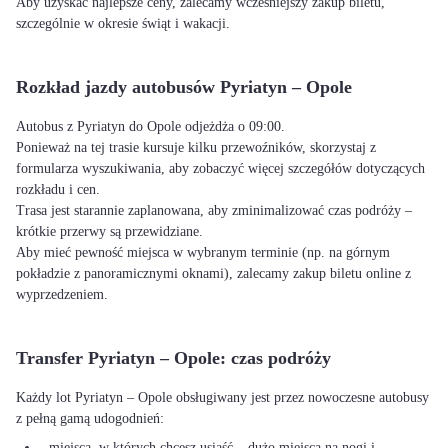
Aby uzyskać najlepsze ceny, zalecamy wcześniejszy zakup biletu,
szczególnie w okresie świąt i wakacji.
Rozkład jazdy autobusów Pyriatyn – Opole
Autobus z Pyriatyn do Opole odjeżdża o 09:00.
Ponieważ na tej trasie kursuje kilku przewoźników, skorzystaj z
formularza wyszukiwania, aby zobaczyć więcej szczegółów dotyczących
rozkładu i cen.
Trasa jest starannie zaplanowana, aby zminimalizować czas podróży –
krótkie przerwy są przewidziane.
Aby mieć pewność miejsca w wybranym terminie (np. na górnym
pokładzie z panoramicznymi oknami), zalecamy zakup biletu online z
wyprzedzeniem.
Transfer Pyriatyn – Opole: czas podróży
Każdy lot Pyriatyn – Opole obsługiwany jest przez nowoczesne autobusy
z pełną gamą udogodnień:
- miejsca, w których chcesz usiąść – dużo miejsca na nogi i