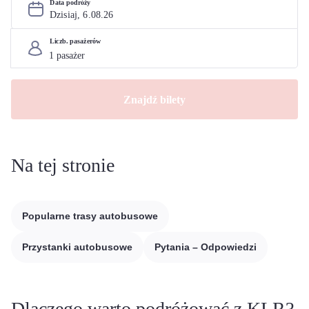
Data podróży
Dzisiaj, 
6
.
08
.
26
Liczb. pasażerów
Znajdź bilety
Na tej stronie
Popularne trasy autobusowe
Przystanki autobusowe
Pytania – Odpowiedzi
Dlaczego warto podróżować z KLR?