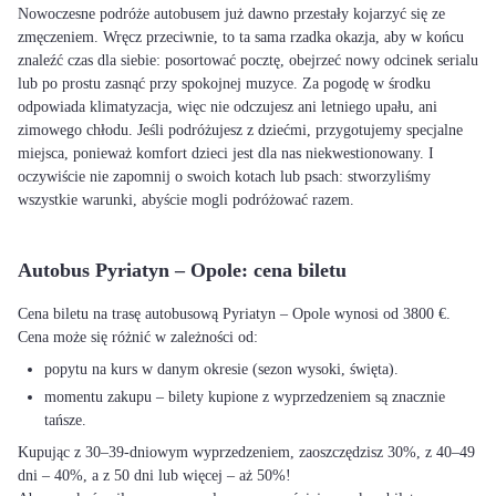
Nowoczesne podróże autobusem już dawno przestały kojarzyć się ze
zmęczeniem. Wręcz przeciwnie, to ta sama rzadka okazja, aby w końcu
znaleźć czas dla siebie: posortować pocztę, obejrzeć nowy odcinek serialu
lub po prostu zasnąć przy spokojnej muzyce. Za pogodę w środku
odpowiada klimatyzacja, więc nie odczujesz ani letniego upału, ani
zimowego chłodu. Jeśli podróżujesz z dziećmi, przygotujemy specjalne
miejsca, ponieważ komfort dzieci jest dla nas niekwestionowany. I
oczywiście nie zapomnij o swoich kotach lub psach: stworzyliśmy
wszystkie warunki, abyście mogli podróżować razem.
Autobus Pyriatyn – Opole: cena biletu
Cena biletu na trasę autobusową Pyriatyn – Opole wynosi od 3800 €.
Cena może się różnić w zależności od:
popytu na kurs w danym okresie (sezon wysoki, święta).
momentu zakupu – bilety kupione z wyprzedzeniem są znacznie
tańsze.
Kupując z 30–39-dniowym wyprzedzeniem, zaoszczędzisz 30%, z 40–49
dni – 40%, a z 50 dni lub więcej – aż 50%!