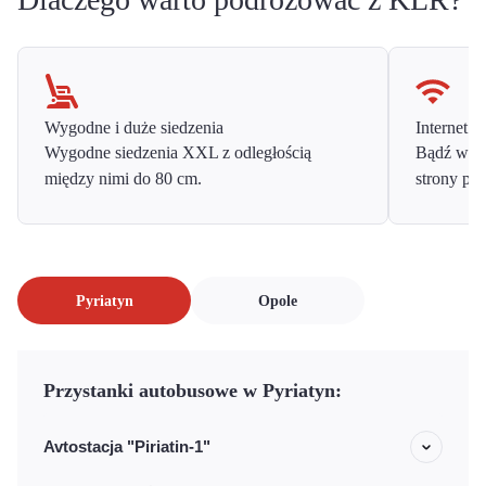
Wygodne i duże siedzenia
Internet o
Wygodne siedzenia XXL z odległością
Bądź w ko
między nimi do 80 cm.
strony prz
Pyriatyn
Opole
Przystanki autobusowe w Pyriatyn:
Avtostacja "Piriatin-1"