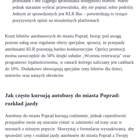
przesiadek i bez ciągłego sprawdzania dostępności biletów. Warto
jednak starannie wybrać przewoźnika, aby nie popsuć sobie podróży.
Jednym ze sprawdzonych jest KLR Bus – potwierdzają to tysiące
pozytywnych opinii na niezależnych platformach.
Koszt biletów autobusowych do miasta Poprad, biorąc pod uwagę
poziom usług oraz regularne oferty specjalne, sprawia, że przejazdy
autobusami KLR pozostają bardzo konkurencyjne. Oprócz promocji
można zaoszczędzić do 50% dzięki usłudze „Wczesna rezerwacja" oraz
programowi lojalnościowemu, w ramach którego naliczany jest cashback
do 10%. Dodatkowo obowiązują specjalne ceny biletów dla dzieci,
seniorów oraz naszych obrońców.
Jak często kursują autobusy do miasta Poprad:
rozkład jazdy
Autobusy do miasta Poprad kursują codziennie, jednak częstotliwość
przejazdów może się znacznie różnić w zależności od trasy oraz w
sezonach o niższym popycie. Skorzystaj z formularza wyszukiwania, aby
sprawdzić ceny i rozkład jazdy autobusów do miasta Poprad z Twojej