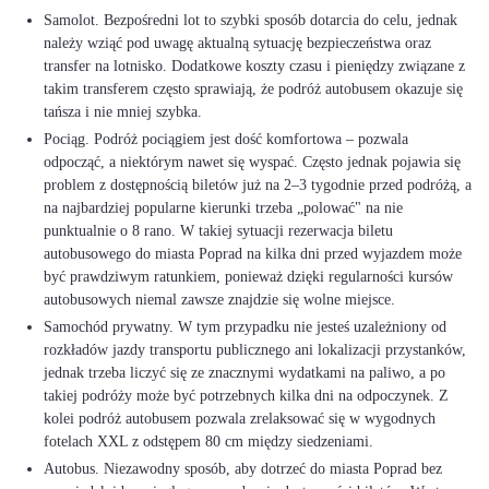
Samolot. Bezpośredni lot to szybki sposób dotarcia do celu, jednak
należy wziąć pod uwagę aktualną sytuację bezpieczeństwa oraz
transfer na lotnisko. Dodatkowe koszty czasu i pieniędzy związane z
takim transferem często sprawiają, że podróż autobusem okazuje się
tańsza i nie mniej szybka.
Pociąg. Podróż pociągiem jest dość komfortowa – pozwala
odpocząć, a niektórym nawet się wyspać. Często jednak pojawia się
problem z dostępnością biletów już na 2–3 tygodnie przed podróżą, a
na najbardziej popularne kierunki trzeba „polować" na nie
punktualnie o 8 rano. W takiej sytuacji rezerwacja biletu
autobusowego do miasta Poprad na kilka dni przed wyjazdem może
być prawdziwym ratunkiem, ponieważ dzięki regularności kursów
autobusowych niemal zawsze znajdzie się wolne miejsce.
Samochód prywatny. W tym przypadku nie jesteś uzależniony od
rozkładów jazdy transportu publicznego ani lokalizacji przystanków,
jednak trzeba liczyć się ze znacznymi wydatkami na paliwo, a po
takiej podróży może być potrzebnych kilka dni na odpoczynek. Z
kolei podróż autobusem pozwala zrelaksować się w wygodnych
fotelach XXL z odstępem 80 cm między siedzeniami.
Autobus. Niezawodny sposób, aby dotrzeć do miasta Poprad bez