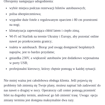
wybór miejsca podczas rezerwacji biletów autobusowych;
polisa ubezpieczeniowa;
wygodne duże fotele z regulowanym oparciem i 80 cm przestrzeni
na nogi;
klimatyzacja zapewniająca chłód latem i ciepło zimą;
Wi-Fi od Starlink na terenie Ukrainy i Europy, aby pozostać online
nawet po przekroczeniu granicy;
toaleta w autobusach. Biorąc pod uwagę dostępność bezpłatnych
napojów, jest to bardzo przydatne;
gniazdka 230V, a większość autobusów jest dodatkowo wyposażona
w porty USB;
profesjonalni kierowcy, którzy chętnie pomogą w każdej sytuacji.
Nie mniej ważna jest całodobowa obsługa klienta. Jeśli pojawią się
problemy lub zmienią się Twoje plany, możesz napisać lub zadzwonić do
nas nawet o drugiej w nocy. Operatorzy call center pomogą przenieść
bilet na dogodny termin, anulować go lub zmienić trasę. Uwaga: opcja
zmiany terminu jest dostępna maksymalnie dwa razy.