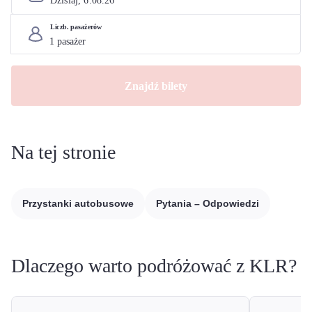
Dzisiaj, 
6
.
08
.
26
Liczb. pasażerów
Znajdź bilety
Na tej stronie
Przystanki autobusowe
Pytania – Odpowiedzi
Dlaczego warto podróżować z KLR?