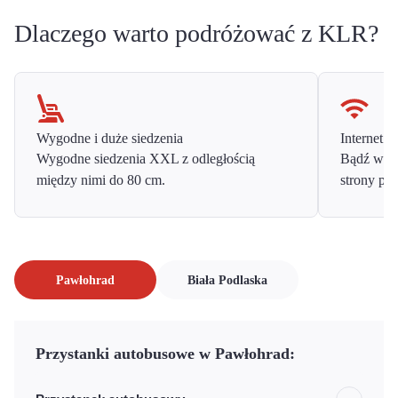
Dlaczego warto podróżować z KLR?
Wygodne i duże siedzenia
Internet o
Wygodne siedzenia XXL z odległością
Bądź w ko
między nimi do 80 cm.
strony prz
Pawłohrad
Biała Podlaska
Przystanki autobusowe w Pawłohrad: