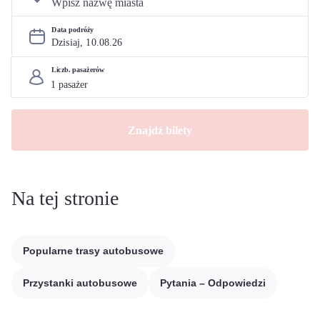
Data podróży
Dzisiaj, 
10
.
08
.
26
Liczb. pasażerów
Znajdź bilety
Na tej stronie
Popularne trasy autobusowe
Przystanki autobusowe
Pytania – Odpowiedzi