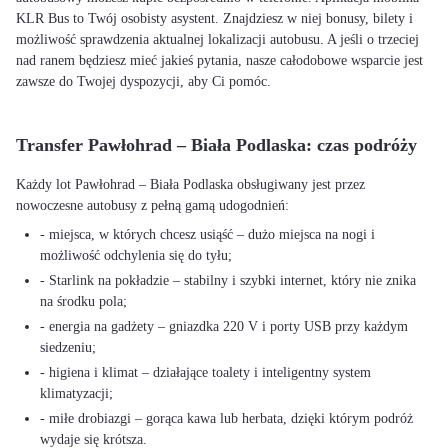
KLR Bus to Twój osobisty asystent. Znajdziesz w niej bonusy, bilety i
możliwość sprawdzenia aktualnej lokalizacji autobusu. A jeśli o trzeciej
nad ranem będziesz mieć jakieś pytania, nasze całodobowe wsparcie jest
zawsze do Twojej dyspozycji, aby Ci pomóc.
Transfer Pawłohrad – Biała Podlaska: czas podróży
Każdy lot Pawłohrad – Biała Podlaska obsługiwany jest przez
nowoczesne autobusy z pełną gamą udogodnień:
- miejsca, w których chcesz usiąść – dużo miejsca na nogi i
możliwość odchylenia się do tyłu;
- Starlink na pokładzie – stabilny i szybki internet, który nie znika
na środku pola;
- energia na gadżety – gniazdka 220 V i porty USB przy każdym
siedzeniu;
- higiena i klimat – działające toalety i inteligentny system
klimatyzacji;
- miłe drobiazgi – gorąca kawa lub herbata, dzięki którym podróż
wydaje się krótsza.