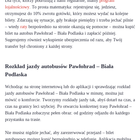
Dla tych, którzy podróżują z nami regularnie, mamy
program
lojalnościowy
. To prosta matematyka: rejestrujesz się, jedziesz,
otrzymujesz do 10% zwrotu gotówki, który możesz wydać na kolejne
bilety. Zdarzają się sytuacje, gdy brakuje pieniędzy i trzeba jechać pilnie
– wtedy
raty
bezpośrednio na stronie okazują się pomocne – można kupić
bilet na autobus Pawłohrad – Biała Podlaska i zapłacić później.
Sugerujemy również wykupienie ubezpieczenia od razu, aby Twój
transfer był chroniony z każdej strony.
Rozkład jazdy autobusów Pawłohrad – Biała
Podlaska
Wchodząc na stronę internetową lub do aplikacji i sprawdzając rozkład
jazdy autobusów Pawłohrad – Biała Podlaska w minutę, można już
mówić o komforcie. Tworzymy rozkłady jazdy tak, abyś dotarł na czas, a
czas na granicy leci szybciej. Po otwarciu konkretnej trasy Pawłohrad –
Biała Podlaska zobaczysz pełen obraz: od godziny odjazdu do każdego
przystanku na trasie.
Nie musisz nigdzie jechać, aby zarezerwować przejazd – bilet
autobusowy możesz kupić bezpośrednio w telefonie. Aplikacja mobilna