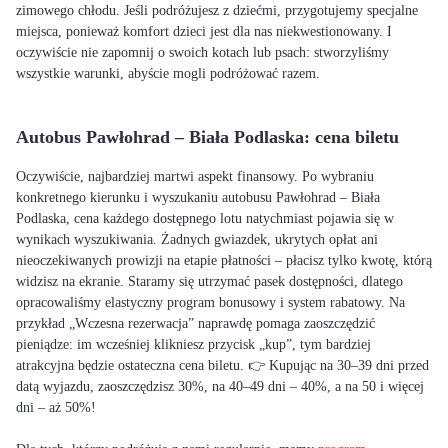
zimowego chłodu. Jeśli podróżujesz z dziećmi, przygotujemy specjalne
miejsca, ponieważ komfort dzieci jest dla nas niekwestionowany. I
oczywiście nie zapomnij o swoich kotach lub psach: stworzyliśmy
wszystkie warunki, abyście mogli podróżować razem.
Autobus Pawłohrad – Biała Podlaska: cena biletu
Oczywiście, najbardziej martwi aspekt finansowy. Po wybraniu
konkretnego kierunku i wyszukaniu autobusu Pawłohrad – Biała
Podlaska, cena każdego dostępnego lotu natychmiast pojawia się w
wynikach wyszukiwania. Żadnych gwiazdek, ukrytych opłat ani
nieoczekiwanych prowizji na etapie płatności – płacisz tylko kwotę, którą
widzisz na ekranie. Staramy się utrzymać pasek dostępności, dlatego
opracowaliśmy elastyczny program bonusowy i system rabatowy. Na
przykład „Wczesna rezerwacja” naprawdę pomaga zaoszczędzić
pieniądze: im wcześniej klikniesz przycisk „kup”, tym bardziej
atrakcyjna będzie ostateczna cena biletu. 👉 Kupując na 30–39 dni przed
datą wyjazdu, zaoszczędzisz 30%, na 40–49 dni – 40%, a na 50 i więcej
dni – aż 50%!