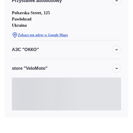
Przystanek autobusowy
Poltavska Street, 125
Pawłohrad
Ukraina
Zobacz ten adres w Google Maps
АЗС "ОККО"
store "VeloMoto"