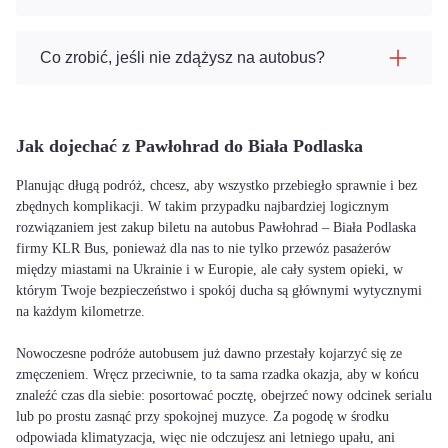
Co zrobić, jeśli nie zdążysz na autobus?
Jak dojechać z Pawłohrad do Biała Podlaska
Planując długą podróż, chcesz, aby wszystko przebiegło sprawnie i bez
zbędnych komplikacji. W takim przypadku najbardziej logicznym
rozwiązaniem jest zakup biletu na autobus Pawłohrad – Biała Podlaska
firmy KLR Bus, ponieważ dla nas to nie tylko przewóz pasażerów
między miastami na Ukrainie i w Europie, ale cały system opieki, w
którym Twoje bezpieczeństwo i spokój ducha są głównymi wytycznymi
na każdym kilometrze.
Nowoczesne podróże autobusem już dawno przestały kojarzyć się ze
zmęczeniem. Wręcz przeciwnie, to ta sama rzadka okazja, aby w końcu
znaleźć czas dla siebie: posortować pocztę, obejrzeć nowy odcinek serialu
lub po prostu zasnąć przy spokojnej muzyce. Za pogodę w środku
odpowiada klimatyzacja, więc nie odczujesz ani letniego upału, ani