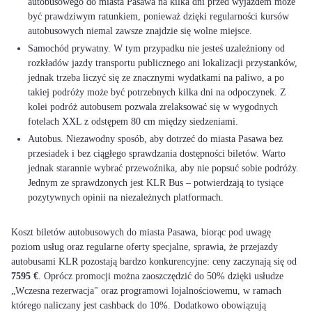
autobusowego do miasta Pasawa na kilka dni przed wyjazdem może
być prawdziwym ratunkiem, ponieważ dzięki regularności kursów
autobusowych niemal zawsze znajdzie się wolne miejsce.
Samochód prywatny. W tym przypadku nie jesteś uzależniony od
rozkładów jazdy transportu publicznego ani lokalizacji przystanków,
jednak trzeba liczyć się ze znacznymi wydatkami na paliwo, a po
takiej podróży może być potrzebnych kilka dni na odpoczynek. Z
kolei podróż autobusem pozwala zrelaksować się w wygodnych
fotelach XXL z odstępem 80 cm między siedzeniami.
Autobus. Niezawodny sposób, aby dotrzeć do miasta Pasawa bez
przesiadek i bez ciągłego sprawdzania dostępności biletów. Warto
jednak starannie wybrać przewoźnika, aby nie popsuć sobie podróży.
Jednym ze sprawdzonych jest KLR Bus – potwierdzają to tysiące
pozytywnych opinii na niezależnych platformach.
Koszt biletów autobusowych do miasta Pasawa, biorąc pod uwagę
poziom usług oraz regularne oferty specjalne, sprawia, że przejazdy
autobusami KLR pozostają bardzo konkurencyjne: ceny zaczynają się od
7595 €
. Oprócz promocji można zaoszczędzić do 50% dzięki usłudze
„Wczesna rezerwacja" oraz programowi lojalnościowemu, w ramach
którego naliczany jest cashback do 10%. Dodatkowo obowiązują