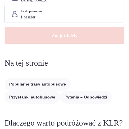
Dzisiaj, 
6
.
08
.
26
Liczb. pasażerów
Znajdź bilety
Na tej stronie
Popularne trasy autobusowe
Przystanki autobusowe
Pytania – Odpowiedzi
Dlaczego warto podróżować z KLR?