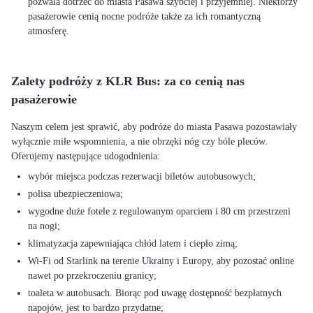
pozwala dotrzeć do miasta Pasawa szybciej i przyjemniej. Niektórzy
pasażerowie cenią nocne podróże także za ich romantyczną
atmosferę.
Zalety podróży z KLR Bus: za co cenią nas
pasażerowie
Naszym celem jest sprawić, aby podróże do miasta Pasawa pozostawiały
wyłącznie miłe wspomnienia, a nie obrzęki nóg czy bóle pleców.
wybór miejsca podczas rezerwacji biletów autobusowych;
polisa ubezpieczeniowa;
wygodne duże fotele z regulowanym oparciem i 80 cm przestrzeni
na nogi;
klimatyzacja zapewniająca chłód latem i ciepło zimą;
Wi-Fi od Starlink na terenie Ukrainy i Europy, aby pozostać online
nawet po przekroczeniu granicy;
toaleta w autobusach. Biorąc pod uwagę dostępność bezpłatnych
napojów, jest to bardzo przydatne;