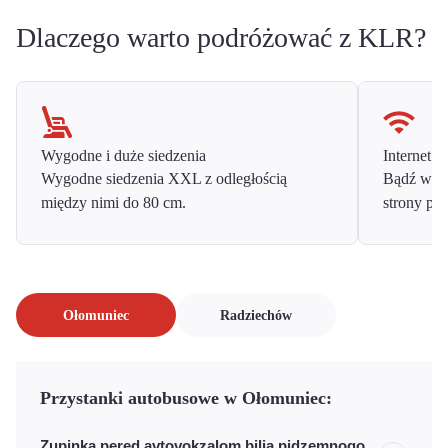
Dlaczego warto podróżować z KLR?
Wygodne i duże siedzenia
Internet o
Wygodne siedzenia XXL z odległością
Bądź w ko
między nimi do 80 cm.
strony prz
Ołomuniec
Radziechów
Przystanki autobusowe w Ołomuniec:
Zupinka pered avtovokzalom bilia pidzemnogo