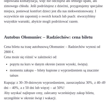
odpowiada klimatyzacja, więc nie odczujesz ani letniego upału, ani
zimowego chłodu. Jeśli podróżujesz z dziećmi, przygotujemy specjalne
miejsca, ponieważ komfort dzieci jest dla nas niekwestionowany. I
oczywiście nie zapomnij o swoich kotach lub psach: stworzyliśmy
wszystkie warunki, abyście mogli podróżować razem.
Autobus Ołomuniec – Radziechów: cena biletu
Cena biletu na trasę autobusową Ołomuniec – Radziechów wynosi od
2800 €.
Cena może się różnić w zależności od:
popytu na kurs w danym okresie (sezon wysoki, święta).
momentu zakupu – bilety kupione z wyprzedzeniem są znacznie
tańsze.
Kupując z 30–39-dniowym wyprzedzeniem, zaoszczędzisz 30%, z 40–49
dni – 40%, a z 50 dni lub więcej – aż 50%!
Aby uzyskać najlepsze ceny, zalecamy wcześniejszy zakup biletu,
szczególnie w okresie świąt i wakacji.