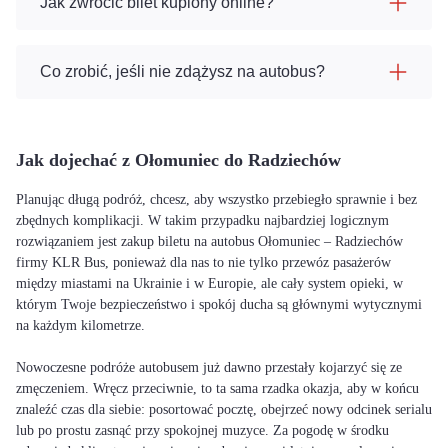
Jak zwrócić bilet kupiony online?
Co zrobić, jeśli nie zdążysz na autobus?
Jak dojechać z Ołomuniec do Radziechów
Planując długą podróż, chcesz, aby wszystko przebiegło sprawnie i bez
zbędnych komplikacji. W takim przypadku najbardziej logicznym
rozwiązaniem jest zakup biletu na autobus Ołomuniec – Radziechów
firmy KLR Bus, ponieważ dla nas to nie tylko przewóz pasażerów
między miastami na Ukrainie i w Europie, ale cały system opieki, w
którym Twoje bezpieczeństwo i spokój ducha są głównymi wytycznymi
na każdym kilometrze.
Nowoczesne podróże autobusem już dawno przestały kojarzyć się ze
zmęczeniem. Wręcz przeciwnie, to ta sama rzadka okazja, aby w końcu
znaleźć czas dla siebie: posortować pocztę, obejrzeć nowy odcinek serialu
lub po prostu zasnąć przy spokojnej muzyce. Za pogodę w środku