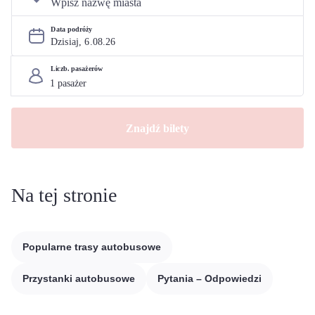
Data podróży
Dzisiaj, 
6
.
08
.
26
Liczb. pasażerów
Znajdź bilety
Na tej stronie
Popularne trasy autobusowe
Przystanki autobusowe
Pytania – Odpowiedzi