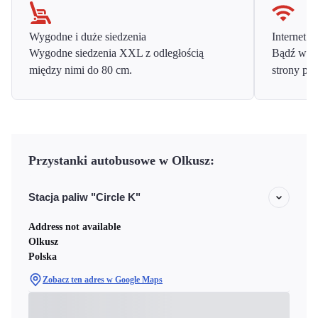
Wygodne i duże siedzenia
Internet o
Wygodne siedzenia XXL z odległością
Bądź w ko
między nimi do 80 cm.
strony prz
Przystanki autobusowe w Olkusz:
Stacja paliw "Circle K"
Address not available
Olkusz
Polska
Zobacz ten adres w Google Maps