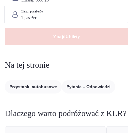
Dzisiaj, 
6
.
08
.
26
Liczb. pasażerów
Znajdź bilety
Na tej stronie
Przystanki autobusowe
Pytania – Odpowiedzi
Dlaczego warto podróżować z KLR?