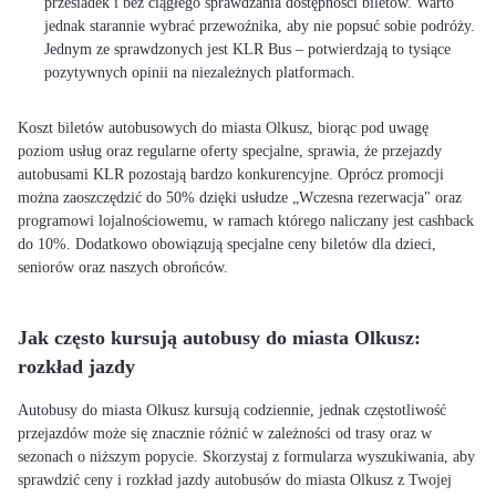
przesiadek i bez ciągłego sprawdzania dostępności biletów. Warto
jednak starannie wybrać przewoźnika, aby nie popsuć sobie podróży.
Jednym ze sprawdzonych jest KLR Bus – potwierdzają to tysiące
pozytywnych opinii na niezależnych platformach.
Koszt biletów autobusowych do miasta Olkusz, biorąc pod uwagę
poziom usług oraz regularne oferty specjalne, sprawia, że przejazdy
autobusami KLR pozostają bardzo konkurencyjne. Oprócz promocji
można zaoszczędzić do 50% dzięki usłudze „Wczesna rezerwacja" oraz
programowi lojalnościowemu, w ramach którego naliczany jest cashback
do 10%. Dodatkowo obowiązują specjalne ceny biletów dla dzieci,
seniorów oraz naszych obrońców.
Jak często kursują autobusy do miasta Olkusz:
rozkład jazdy
Autobusy do miasta Olkusz kursują codziennie, jednak częstotliwość
przejazdów może się znacznie różnić w zależności od trasy oraz w
sezonach o niższym popycie. Skorzystaj z formularza wyszukiwania, aby
sprawdzić ceny i rozkład jazdy autobusów do miasta Olkusz z Twojej