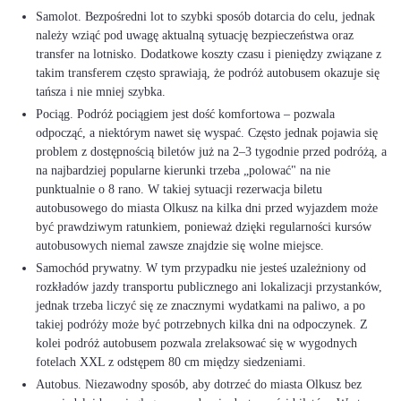
Samolot. Bezpośredni lot to szybki sposób dotarcia do celu, jednak
należy wziąć pod uwagę aktualną sytuację bezpieczeństwa oraz
transfer na lotnisko. Dodatkowe koszty czasu i pieniędzy związane z
takim transferem często sprawiają, że podróż autobusem okazuje się
tańsza i nie mniej szybka.
Pociąg. Podróż pociągiem jest dość komfortowa – pozwala
odpocząć, a niektórym nawet się wyspać. Często jednak pojawia się
problem z dostępnością biletów już na 2–3 tygodnie przed podróżą, a
na najbardziej popularne kierunki trzeba „polować" na nie
punktualnie o 8 rano. W takiej sytuacji rezerwacja biletu
autobusowego do miasta Olkusz na kilka dni przed wyjazdem może
być prawdziwym ratunkiem, ponieważ dzięki regularności kursów
autobusowych niemal zawsze znajdzie się wolne miejsce.
Samochód prywatny. W tym przypadku nie jesteś uzależniony od
rozkładów jazdy transportu publicznego ani lokalizacji przystanków,
jednak trzeba liczyć się ze znacznymi wydatkami na paliwo, a po
takiej podróży może być potrzebnych kilka dni na odpoczynek. Z
kolei podróż autobusem pozwala zrelaksować się w wygodnych
fotelach XXL z odstępem 80 cm między siedzeniami.
Autobus. Niezawodny sposób, aby dotrzeć do miasta Olkusz bez