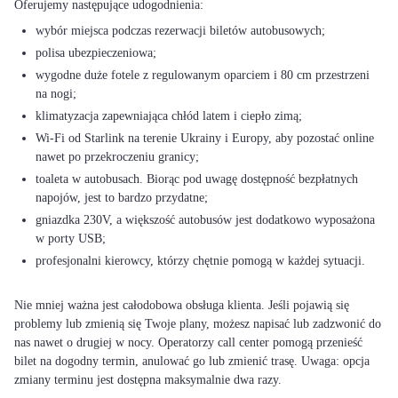
wybór miejsca podczas rezerwacji biletów autobusowych;
polisa ubezpieczeniowa;
wygodne duże fotele z regulowanym oparciem i 80 cm przestrzeni
na nogi;
klimatyzacja zapewniająca chłód latem i ciepło zimą;
Wi-Fi od Starlink na terenie Ukrainy i Europy, aby pozostać online
nawet po przekroczeniu granicy;
toaleta w autobusach. Biorąc pod uwagę dostępność bezpłatnych
napojów, jest to bardzo przydatne;
gniazdka 230V, a większość autobusów jest dodatkowo wyposażona
w porty USB;
profesjonalni kierowcy, którzy chętnie pomogą w każdej sytuacji.
Nie mniej ważna jest całodobowa obsługa klienta. Jeśli pojawią się
problemy lub zmienią się Twoje plany, możesz napisać lub zadzwonić do
nas nawet o drugiej w nocy. Operatorzy call center pomogą przenieść
bilet na dogodny termin, anulować go lub zmienić trasę. Uwaga: opcja
zmiany terminu jest dostępna maksymalnie dwa razy.