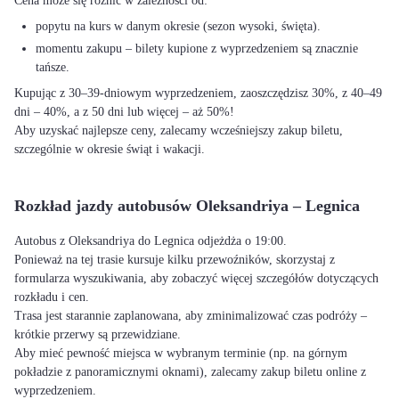
Cena może się różnić w zależności od:
popytu na kurs w danym okresie (sezon wysoki, święta).
momentu zakupu – bilety kupione z wyprzedzeniem są znacznie
tańsze.
Kupując z 30–39-dniowym wyprzedzeniem, zaoszczędzisz 30%, z 40–49
dni – 40%, a z 50 dni lub więcej – aż 50%!
Aby uzyskać najlepsze ceny, zalecamy wcześniejszy zakup biletu,
szczególnie w okresie świąt i wakacji.
Rozkład jazdy autobusów Oleksandriya – Legnica
Autobus z Oleksandriya do Legnica odjeżdża o 19:00.
Ponieważ na tej trasie kursuje kilku przewoźników, skorzystaj z
formularza wyszukiwania, aby zobaczyć więcej szczegółów dotyczących
rozkładu i cen.
Trasa jest starannie zaplanowana, aby zminimalizować czas podróży –
krótkie przerwy są przewidziane.
Aby mieć pewność miejsca w wybranym terminie (np. na górnym
pokładzie z panoramicznymi oknami), zalecamy zakup biletu online z
wyprzedzeniem.