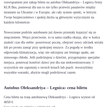
rozwiązaniem jest zakup biletu na autobus Oleksandriya – Legnica firmy
KLR Bus, ponieważ dla nas to nie tylko przewóz pasażerów między
miastami na Ukrainie i w Europie, ale cały system opieki, w którym
Twoje bezpieczeństwo i spokój ducha są głównymi wytycznymi na
każdym kilometrze.
Nowoczesne podróże autobusem już dawno przestały kojarzyć się ze
zmęczeniem. Wręcz przeciwnie, to ta sama rzadka okazja, aby w końcu
znaleźć czas dla siebie: posortować pocztę, obejrzeć nowy odcinek serialu
lub po prostu zasnąć przy spokojnej muzyce. Za pogodę w środku
odpowiada klimatyzacja, więc nie odczujesz ani letniego upału, ani
zimowego chłodu. Jeśli podróżujesz z dziećmi, przygotujemy specjalne
miejsca, ponieważ komfort dzieci jest dla nas niekwestionowany. I
oczywiście nie zapomnij o swoich kotach lub psach: stworzyliśmy
wszystkie warunki, abyście mogli podróżować razem.
Autobus Oleksandriya – Legnica: cena biletu
Cena biletu na trasę autobusową Oleksandriya – Legnica wynosi od
4050 €.