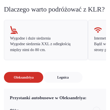
Dlaczego warto podróżować z KLR?
Wygodne i duże siedzenia
Internet o
Wygodne siedzenia XXL z odległością
Bądź w ko
między nimi do 80 cm.
strony prz
Oleksandriya
Legnica
Przystanki autobusowe w Oleksandriya: