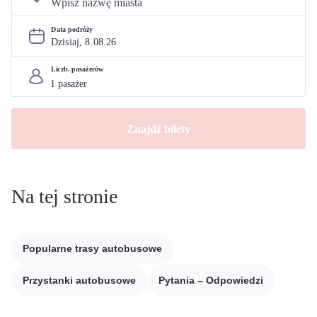
Data podróży
Dzisiaj, 
8
.
08
.
26
Liczb. pasażerów
Znajdź bilety
Na tej stronie
Popularne trasy autobusowe
Przystanki autobusowe
Pytania – Odpowiedzi