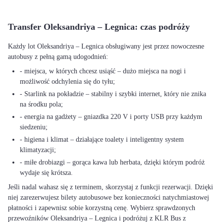
Transfer Oleksandriya – Legnica: czas podróży
Każdy lot Oleksandriya – Legnica obsługiwany jest przez nowoczesne
autobusy z pełną gamą udogodnień:
- miejsca, w których chcesz usiąść – dużo miejsca na nogi i
możliwość odchylenia się do tyłu;
- Starlink na pokładzie – stabilny i szybki internet, który nie znika
na środku pola;
- energia na gadżety – gniazdka 220 V i porty USB przy każdym
siedzeniu;
- higiena i klimat – działające toalety i inteligentny system
klimatyzacji;
- miłe drobiazgi – gorąca kawa lub herbata, dzięki którym podróż
wydaje się krótsza.
Jeśli nadal wahasz się z terminem, skorzystaj z funkcji rezerwacji. Dzięki
niej zarezerwujesz bilety autobusowe bez konieczności natychmiastowej
płatności i zapewnisz sobie korzystną cenę. Wybierz sprawdzonych
przewoźników Oleksandriya – Legnica i podróżuj z KLR Bus z