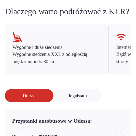
Dlaczego warto podróżować z KLR?
Wygodne i duże siedzenia
Internet o
Wygodne siedzenia XXL z odległością
Bądź w ko
między nimi do 80 cm.
strony prz
Odessa
Ingolstadt
Przystanki autobusowe w Odessa: