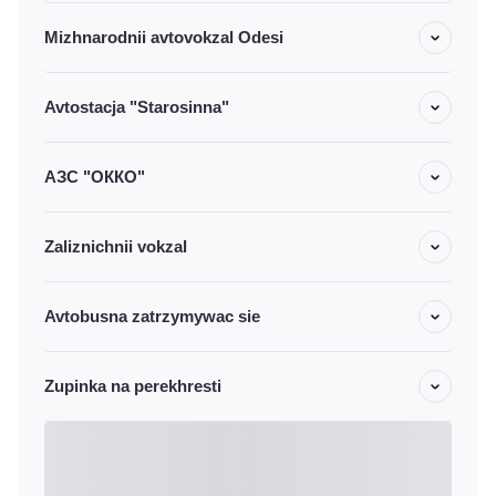
Mizhnarodnii avtovokzal Odesi
Avtostacja "Starosinna"
АЗС "ОККО"
Zaliznichnii vokzal
Avtobusna zatrzymywac sie
Zupinka na perekhresti