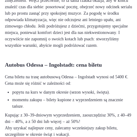
zmęczeniem. Wręcz przeciwnie, to ta sama rzadka okazja, aby w końcu
znaleźć czas dla siebie: posortować pocztę, obejrzeć nowy odcinek serialu
lub po prostu zasnąć przy spokojnej muzyce. Za pogodę w środku
odpowiada klimatyzacja, więc nie odczujesz ani letniego upału, ani
zimowego chłodu. Jeśli podróżujesz z dziećmi, przygotujemy specjalne
miejsca, ponieważ komfort dzieci jest dla nas niekwestionowany. I
oczywiście nie zapomnij o swoich kotach lub psach: stworzyliśmy
wszystkie warunki, abyście mogli podróżować razem.
Autobus Odessa – Ingolstadt: cena biletu
Cena biletu na trasę autobusową Odessa – Ingolstadt wynosi od 5400 €.
Cena może się różnić w zależności od:
popytu na kurs w danym okresie (sezon wysoki, święta).
momentu zakupu – bilety kupione z wyprzedzeniem są znacznie
tańsze.
Kupując z 30–39-dniowym wyprzedzeniem, zaoszczędzisz 30%, z 40–49
dni – 40%, a z 50 dni lub więcej – aż 50%!
Aby uzyskać najlepsze ceny, zalecamy wcześniejszy zakup biletu,
szczególnie w okresie świąt i wakacji.