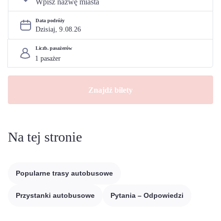
Data podróży
Dzisiaj, 
9
.
08
.
26
Liczb. pasażerów
Znajdź bilety
Na tej stronie
Popularne trasy autobusowe
Przystanki autobusowe
Pytania – Odpowiedzi