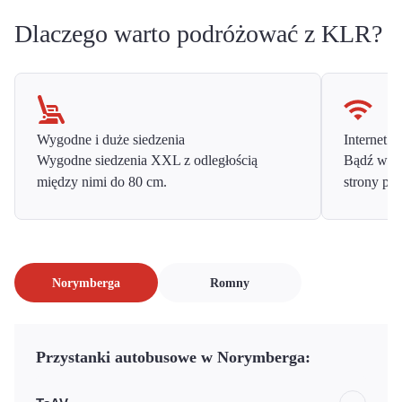
Dlaczego warto podróżować z KLR?
Wygodne i duże siedzenia
Internet o
Wygodne siedzenia XXL z odległością
Bądź w ko
między nimi do 80 cm.
strony prz
Norymberga
Romny
Przystanki autobusowe w Norymberga: