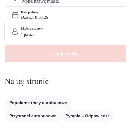
Data podróży
Dzisiaj, 
8
.
08
.
26
Liczb. pasażerów
Znajdź bilety
Na tej stronie
Popularne trasy autobusowe
Przystanki autobusowe
Pytania – Odpowiedzi