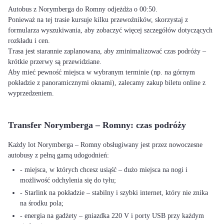
Autobus z Norymberga do Romny odjeżdża o 00:50.
Ponieważ na tej trasie kursuje kilku przewoźników, skorzystaj z
formularza wyszukiwania, aby zobaczyć więcej szczegółów dotyczących
rozkładu i cen.
Trasa jest starannie zaplanowana, aby zminimalizować czas podróży –
krótkie przerwy są przewidziane.
Aby mieć pewność miejsca w wybranym terminie (np. na górnym
pokładzie z panoramicznymi oknami), zalecamy zakup biletu online z
wyprzedzeniem.
Transfer Norymberga – Romny: czas podróży
Każdy lot Norymberga – Romny obsługiwany jest przez nowoczesne
autobusy z pełną gamą udogodnień:
- miejsca, w których chcesz usiąść – dużo miejsca na nogi i
możliwość odchylenia się do tyłu;
- Starlink na pokładzie – stabilny i szybki internet, który nie znika
na środku pola;
- energia na gadżety – gniazdka 220 V i porty USB przy każdym