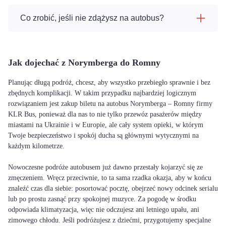
Co zrobić, jeśli nie zdążysz na autobus?
Jak dojechać z Norymberga do Romny
Planując długą podróż, chcesz, aby wszystko przebiegło sprawnie i bez
zbędnych komplikacji. W takim przypadku najbardziej logicznym
rozwiązaniem jest zakup biletu na autobus Norymberga – Romny firmy
KLR Bus, ponieważ dla nas to nie tylko przewóz pasażerów między
miastami na Ukrainie i w Europie, ale cały system opieki, w którym
Twoje bezpieczeństwo i spokój ducha są głównymi wytycznymi na
każdym kilometrze.
Nowoczesne podróże autobusem już dawno przestały kojarzyć się ze
zmęczeniem. Wręcz przeciwnie, to ta sama rzadka okazja, aby w końcu
znaleźć czas dla siebie: posortować pocztę, obejrzeć nowy odcinek serialu
lub po prostu zasnąć przy spokojnej muzyce. Za pogodę w środku
odpowiada klimatyzacja, więc nie odczujesz ani letniego upału, ani
zimowego chłodu. Jeśli podróżujesz z dziećmi, przygotujemy specjalne