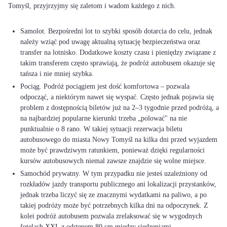
Tomyśl, przyjrzyjmy się zaletom i wadom każdego z nich.
Samolot. Bezpośredni lot to szybki sposób dotarcia do celu, jednak
należy wziąć pod uwagę aktualną sytuację bezpieczeństwa oraz
transfer na lotnisko. Dodatkowe koszty czasu i pieniędzy związane z
takim transferem często sprawiają, że podróż autobusem okazuje się
tańsza i nie mniej szybka.
Pociąg. Podróż pociągiem jest dość komfortowa – pozwala
odpocząć, a niektórym nawet się wyspać. Często jednak pojawia się
problem z dostępnością biletów już na 2–3 tygodnie przed podróżą, a
na najbardziej popularne kierunki trzeba „polować" na nie
punktualnie o 8 rano. W takiej sytuacji rezerwacja biletu
autobusowego do miasta Nowy Tomyśl na kilka dni przed wyjazdem
może być prawdziwym ratunkiem, ponieważ dzięki regularności
kursów autobusowych niemal zawsze znajdzie się wolne miejsce.
Samochód prywatny. W tym przypadku nie jesteś uzależniony od
rozkładów jazdy transportu publicznego ani lokalizacji przystanków,
jednak trzeba liczyć się ze znacznymi wydatkami na paliwo, a po
takiej podróży może być potrzebnych kilka dni na odpoczynek. Z
kolei podróż autobusem pozwala zrelaksować się w wygodnych
fotelach XXL z odstępem 80 cm między siedzeniami.