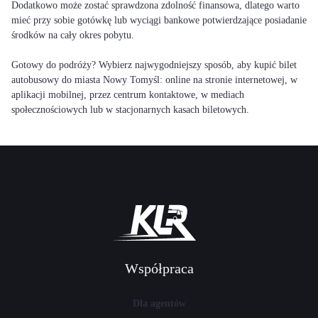
Dodatkowo może zostać sprawdzona zdolność finansowa, dlatego warto
mieć przy sobie gotówkę lub wyciągi bankowe potwierdzające posiadanie
środków na cały okres pobytu.
Gotowy do podróży? Wybierz najwygodniejszy sposób, aby kupić bilet
autobusowy do miasta Nowy Tomyśl: online na stronie internetowej, w
aplikacji mobilnej, przez centrum kontaktowe, w mediach
społecznościowych lub w stacjonarnych kasach biletowych.
Współpraca
Dla agentów