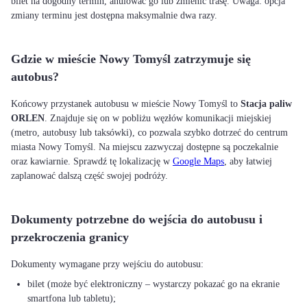
bilet na dogodny termin, anulować go lub zmienić trasę. Uwaga: opcja
zmiany terminu jest dostępna maksymalnie dwa razy.
Gdzie w mieście Nowy Tomyśl zatrzymuje się
autobus?
Końcowy przystanek autobusu w mieście Nowy Tomyśl to
Stacja paliw
ORLEN
. Znajduje się on w pobliżu węzłów komunikacji miejskiej
(metro, autobusy lub taksówki), co pozwala szybko dotrzeć do centrum
miasta Nowy Tomyśl. Na miejscu zazwyczaj dostępne są poczekalnie
oraz kawiarnie. Sprawdź tę lokalizację w
Google Maps
, aby łatwiej
zaplanować dalszą część swojej podróży.
Dokumenty potrzebne do wejścia do autobusu i
przekroczenia granicy
bilet (może być elektroniczny – wystarczy pokazać go na ekranie
smartfona lub tabletu);