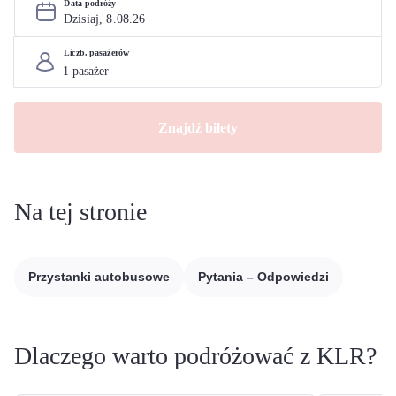
Data podróży
Dzisiaj, 
8
.
08
.
26
Liczb. pasażerów
Znajdź bilety
Na tej stronie
Przystanki autobusowe
Pytania – Odpowiedzi
Dlaczego warto podróżować z KLR?