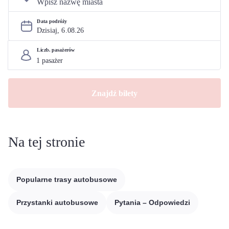
Data podróży
Dzisiaj, 
6
.
08
.
26
Liczb. pasażerów
Znajdź bilety
Na tej stronie
Popularne trasy autobusowe
Przystanki autobusowe
Pytania – Odpowiedzi