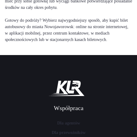
mieć przy sobie gotówkę lub wyciągi bankowe potwierdzające posiadanie
środków na cały okres pobytu.
Gotowy do podróży? Wybierz najwygodniejszy sposób, aby kupić bilet
autobusowy do miasta Nowojaworowsk: online na stronie internetowej,
w aplikacji mobilnej, przez centrum kontaktowe, w mediach
społecznościowych lub w stacjonarnych kasach biletowych.
Współpraca
Dla agentów
Dla przewoźników