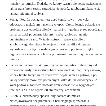
transfer na lotnisko. Dodatkowe koszty czasu i pieniędzy związane z
takim transferem często sprawiają, że podróż autobusem okazuje się
tańsza i nie mniej szybka.
Pociąg. Podróż pociągiem jest dość komfortowa – pozwala
odpocząć, a niektórym nawet się wyspać. Często jednak pojawia się
problem z dostępnością biletów już na 2–3 tygodnie przed podróżą, a
na najbardziej popularne kierunki trzeba „polować" na nie
punktualnie o 8 rano. W takiej sytuacji rezerwacja biletu
autobusowego do miasta Nowojaworowsk na kilka dni przed
wyjazdem może być prawdziwym ratunkiem, ponieważ dzięki
regularności kursów autobusowych niemal zawsze znajdzie się wolne
miejsce.
Samochód prywatny. W tym przypadku nie jesteś uzależniony od
rozkładów jazdy transportu publicznego ani lokalizacji przystanków,
jednak trzeba liczyć się ze znacznymi wydatkami na paliwo, a po
takiej podróży może być potrzebnych kilka dni na odpoczynek. Z
kolei podróż autobusem pozwala zrelaksować się w wygodnych
fotelach XXL z odstępem 80 cm między siedzeniami.
Autobus. Niezawodny sposób, aby dotrzeć do miasta
Nowojaworowsk bez przesiadek i bez ciągłego sprawdzania
dostępności biletów. Warto jednak starannie wybrać przewoźnika,