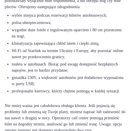
pozostawiały wyłącznie miłe wspomnienia, a nie obrzęki nóg czy bóle
wybór miejsca podczas rezerwacji biletów autobusowych;
polisa ubezpieczeniowa;
wygodne duże fotele z regulowanym oparciem i 80 cm przestrzeni
na nogi;
klimatyzacja zapewniająca chłód latem i ciepło zimą;
Wi-Fi od Starlink na terenie Ukrainy i Europy, aby pozostać online
nawet po przekroczeniu granicy;
toaleta w autobusach. Biorąc pod uwagę dostępność bezpłatnych
napojów, jest to bardzo przydatne;
gniazdka 230V, a większość autobusów jest dodatkowo wyposażona
w porty USB;
profesjonalni kierowcy, którzy chętnie pomogą w każdej sytuacji.
Nie mniej ważna jest całodobowa obsługa klienta. Jeśli pojawią się
problemy lub zmienią się Twoje plany, możesz napisać lub zadzwonić do
nas nawet o drugiej w nocy. Operatorzy call center pomogą przenieść
bilet na dogodny termin, anulować go lub zmienić trasę. Uwaga: opcja
zmiany terminu jest dostępna maksymalnie dwa razy.