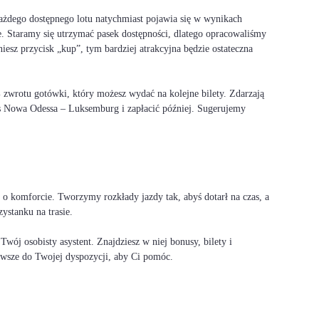
ażdego dostępnego lotu natychmiast pojawia się w wynikach
e. Staramy się utrzymać pasek dostępności, dlatego opracowaliśmy
sz przycisk „kup”, tym bardziej atrakcyjna będzie ostateczna
0% zwrotu gotówki, który możesz wydać na kolejne bilety. Zdarzają
us Nowa Odessa – Luksemburg i zapłacić później. Sugerujemy
 komforcie. Tworzymy rozkłady jazdy tak, abyś dotarł na czas, a
ystanku na trasie.
ój osobisty asystent. Znajdziesz w niej bonusy, bilety i
 zawsze do Twojej dyspozycji, aby Ci pomóc.