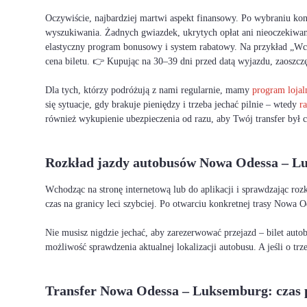
Oczywiście, najbardziej martwi aspekt finansowy. Po wybraniu ko
wyszukiwania. Żadnych gwiazdek, ukrytych opłat ani nieoczekiwanyc
elastyczny program bonusowy i system rabatowy. Na przykład „Wcze
cena biletu. 👉 Kupując na 30–39 dni przed datą wyjazdu, zaoszcz
Dla tych, którzy podróżują z nami regularnie, mamy
program loja
się sytuacje, gdy brakuje pieniędzy i trzeba jechać pilnie – wtedy
ra
również wykupienie ubezpieczenia od razu, aby Twój transfer był c
Rozkład jazdy autobusów Nowa Odessa – L
Wchodząc na stronę internetową lub do aplikacji i sprawdzając r
czas na granicy leci szybciej. Po otwarciu konkretnej trasy Nowa 
Nie musisz nigdzie jechać, aby zarezerwować przejazd – bilet auto
możliwość sprawdzenia aktualnej lokalizacji autobusu. A jeśli o tr
Transfer Nowa Odessa – Luksemburg: czas 