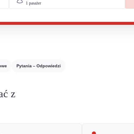
sowe
Pytania – Odpowiedzi
ać z