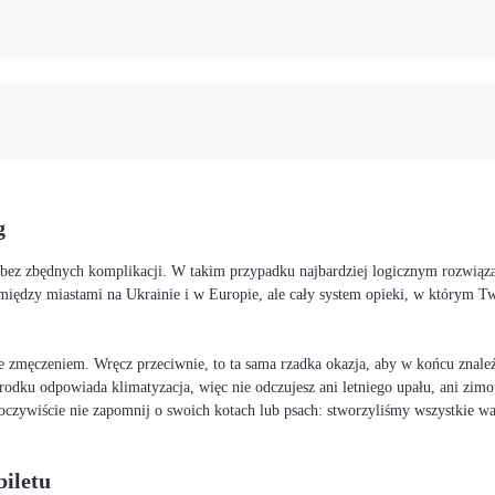
g
 i bez zbędnych komplikacji. W takim przypadku najbardziej logicznym rozwią
między miastami na Ukrainie i w Europie, ale cały system opieki, w którym 
 zmęczeniem. Wręcz przeciwnie, to ta sama rzadka okazja, aby w końcu znaleźć
rodku odpowiada klimatyzacja, więc nie odczujesz ani letniego upału, ani zimo
I oczywiście nie zapomnij o swoich kotach lub psach: stworzyliśmy wszystkie 
iletu