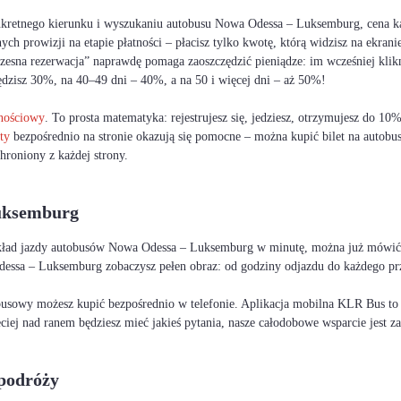
nkretnego kierunku i wyszukaniu autobusu Nowa Odessa – Luksemburg, cena k
h prowizji na etapie płatności – płacisz tylko kwotę, którą widzisz na ekrani
sna rezerwacja” naprawdę pomaga zaoszczędzić pieniądze: im wcześniej kliknie
ędzisz 30%, na 40–49 dni – 40%, a na 50 i więcej dni – aż 50%!
lnościowy
. To prosta matematyka: rejestrujesz się, jedziesz, otrzymujesz do 1
ty
bezpośrednio na stronie okazują się pomocne – można kupić bilet na autob
hroniony z każdej strony.
uksemburg
ozkład jazdy autobusów Nowa Odessa – Luksemburg w minutę, można już mówić o
Odessa – Luksemburg zobaczysz pełen obraz: od godziny odjazdu do każdego prz
busowy możesz kupić bezpośrednio w telefonie. Aplikacja mobilna KLR Bus to Tw
zeciej nad ranem będziesz mieć jakieś pytania, nasze całodobowe wsparcie jest
podróży