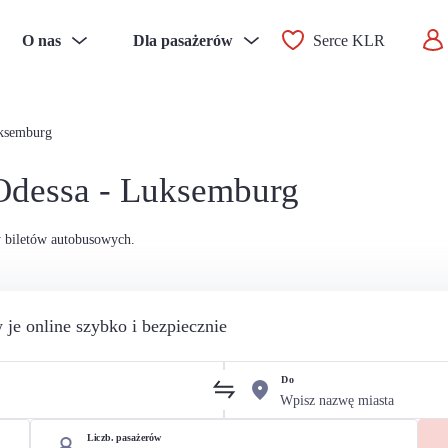
O nas
Dla pasażerów
Serce KLR
ksemburg
Odessa - Luksemburg
 biletów autobusowych.
 je online szybko i bezpiecznie
Do
Liczb. pasażerów