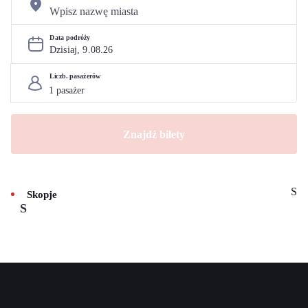
Data podróży
Dzisiaj, 
9
.
08
.
26
Liczb. pasażerów
Znajdź bilety
S
Skopje
S