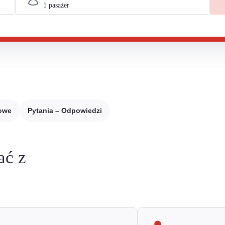
sowe
Pytania – Odpowiedzi
ać z