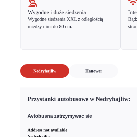
Wygodne i duże siedzenia
Inte
Wygodne siedzenia XXL z odległością
Bądź
między nimi do 80 cm.
stro
Nedryhajliw
Hanower
Przystanki autobusowe w Nedryhajliw:
Avtobusna zatrzymywac sie
Address not available
Nedryhajliw