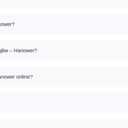
nower?
ajliw – Hanower?
anower online?