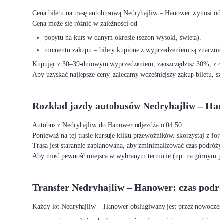
Cena biletu na trasę autobusową Nedryhajliw – Hanower wynosi od
Cena może się różnić w zależności od:
popytu na kurs w danym okresie (sezon wysoki, święta).
momentu zakupu – bilety kupione z wyprzedzeniem są znacznie
Kupując z 30–39-dniowym wyprzedzeniem, zaoszczędzisz 30%, z 40
Aby uzyskać najlepsze ceny, zalecamy wcześniejszy zakup biletu, sz
Rozkład jazdy autobusów Nedryhajliw – H
Autobus z Nedryhajliw do Hanower odjeżdża o 04:50.
Ponieważ na tej trasie kursuje kilku przewoźników, skorzystaj z f
Trasa jest starannie zaplanowana, aby zminimalizować czas podróży
Aby mieć pewność miejsca w wybranym terminie (np. na górnym p
Transfer Nedryhajliw – Hanower: czas podr
Każdy lot Nedryhajliw – Hanower obsługiwany jest przez nowocze