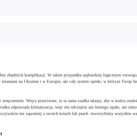
i bez zbędnych komplikacji. W takim przypadku najbardziej logicznym rozwiąz
 miastami na Ukrainie i w Europie, ale cały system opieki, w którym Twoje 
 zmęczeniem. Wręcz przeciwnie, to ta sama rzadka okazja, aby w końcu znaleźć
rodku odpowiada klimatyzacja, więc nie odczujesz ani letniego upału, ani zimo
I oczywiście nie zapomnij o swoich kotach lub psach: stworzyliśmy wszystkie 
u