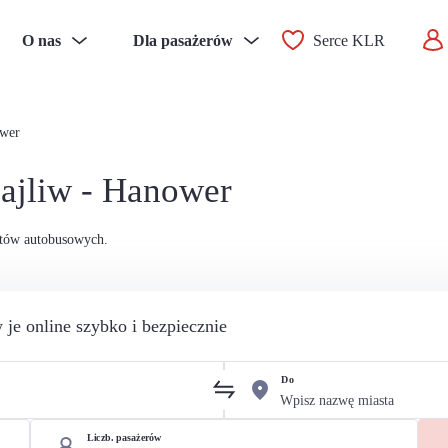
O nas
Dla pasażerów
Serce KLR
ower
ajliw - Hanower
etów autobusowych.
 je online szybko i bezpiecznie
Do
Liczb. pasażerów