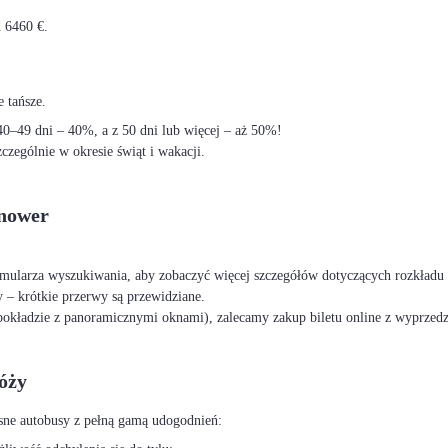
 6460 €.
 tańsze.
–49 dni – 40%, a z 50 dni lub więcej – aż 50%!
czególnie w okresie świąt i wakacji.
anower
ormularza wyszukiwania, aby zobaczyć więcej szczegółów dotyczących rozkładu 
 – krótkie przerwy są przewidziane.
okładzie z panoramicznymi oknami), zalecamy zakup biletu online z wyprzed
óży
sne autobusy z pełną gamą udogodnień: