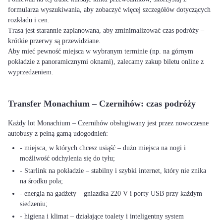
formularza wyszukiwania, aby zobaczyć więcej szczegółów dotyczących
rozkładu i cen.
Trasa jest starannie zaplanowana, aby zminimalizować czas podróży –
krótkie przerwy są przewidziane.
Aby mieć pewność miejsca w wybranym terminie (np. na górnym
pokładzie z panoramicznymi oknami), zalecamy zakup biletu online z
wyprzedzeniem.
Transfer Monachium – Czernihów: czas podróży
Każdy lot Monachium – Czernihów obsługiwany jest przez nowoczesne
autobusy z pełną gamą udogodnień:
- miejsca, w których chcesz usiąść – dużo miejsca na nogi i
możliwość odchylenia się do tyłu;
- Starlink na pokładzie – stabilny i szybki internet, który nie znika
na środku pola;
- energia na gadżety – gniazdka 220 V i porty USB przy każdym
siedzeniu;
- higiena i klimat – działające toalety i inteligentny system