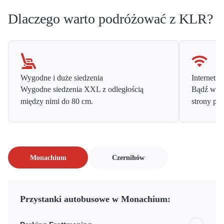
Dlaczego warto podróżować z KLR?
Wygodne i duże siedzenia
Internet o
Wygodne siedzenia XXL z odległością
Bądź w ko
między nimi do 80 cm.
strony prz
Monachium
Czernihów
Przystanki autobusowe w Monachium: