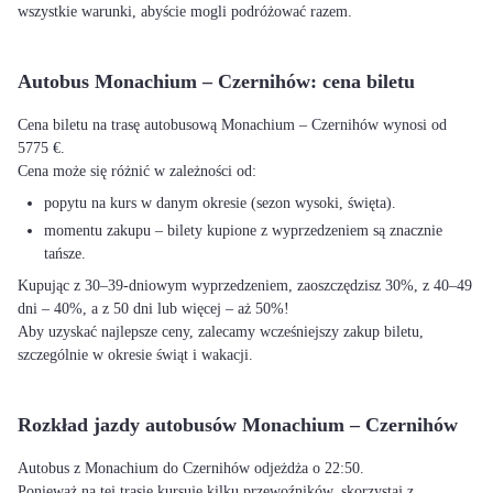
wszystkie warunki, abyście mogli podróżować razem.
Autobus Monachium – Czernihów: cena biletu
Cena biletu na trasę autobusową Monachium – Czernihów wynosi od
5775 €.
Cena może się różnić w zależności od:
popytu na kurs w danym okresie (sezon wysoki, święta).
momentu zakupu – bilety kupione z wyprzedzeniem są znacznie
tańsze.
Kupując z 30–39-dniowym wyprzedzeniem, zaoszczędzisz 30%, z 40–49
dni – 40%, a z 50 dni lub więcej – aż 50%!
Aby uzyskać najlepsze ceny, zalecamy wcześniejszy zakup biletu,
szczególnie w okresie świąt i wakacji.
Rozkład jazdy autobusów Monachium – Czernihów
Autobus z Monachium do Czernihów odjeżdża o 22:50.
Ponieważ na tej trasie kursuje kilku przewoźników, skorzystaj z