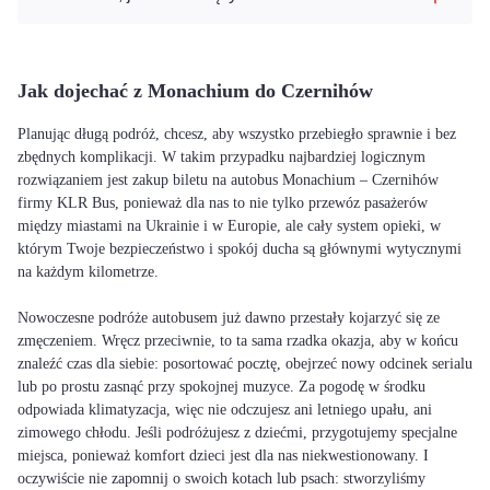
Jak dojechać z Monachium do Czernihów
Planując długą podróż, chcesz, aby wszystko przebiegło sprawnie i bez
zbędnych komplikacji. W takim przypadku najbardziej logicznym
rozwiązaniem jest zakup biletu na autobus Monachium – Czernihów
firmy KLR Bus, ponieważ dla nas to nie tylko przewóz pasażerów
między miastami na Ukrainie i w Europie, ale cały system opieki, w
którym Twoje bezpieczeństwo i spokój ducha są głównymi wytycznymi
na każdym kilometrze.
Nowoczesne podróże autobusem już dawno przestały kojarzyć się ze
zmęczeniem. Wręcz przeciwnie, to ta sama rzadka okazja, aby w końcu
znaleźć czas dla siebie: posortować pocztę, obejrzeć nowy odcinek serialu
lub po prostu zasnąć przy spokojnej muzyce. Za pogodę w środku
odpowiada klimatyzacja, więc nie odczujesz ani letniego upału, ani
zimowego chłodu. Jeśli podróżujesz z dziećmi, przygotujemy specjalne
miejsca, ponieważ komfort dzieci jest dla nas niekwestionowany. I
oczywiście nie zapomnij o swoich kotach lub psach: stworzyliśmy