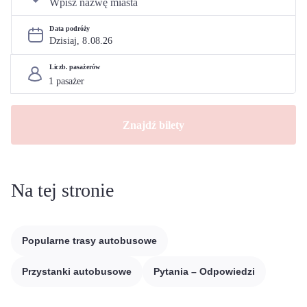
Data podróży
Dzisiaj, 
8
.
08
.
26
Liczb. pasażerów
Znajdź bilety
Na tej stronie
Popularne trasy autobusowe
Przystanki autobusowe
Pytania – Odpowiedzi