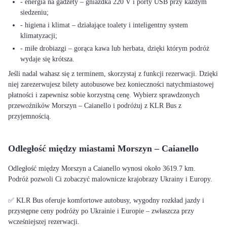
- energia na gadżety – gniazdka 220 V i porty USB przy każdym
siedzeniu;
- higiena i klimat – działające toalety i inteligentny system
klimatyzacji;
- miłe drobiazgi – gorąca kawa lub herbata, dzięki którym podróż
wydaje się krótsza.
Jeśli nadal wahasz się z terminem, skorzystaj z funkcji rezerwacji. Dzięki
niej zarezerwujesz bilety autobusowe bez konieczności natychmiastowej
płatności i zapewnisz sobie korzystną cenę. Wybierz sprawdzonych
przewoźników Morszyn – Caianello i podróżuj z KLR Bus z
przyjemnością.
Odległość między miastami Morszyn – Caianello
Odległość między Morszyn a Caianello wynosi około 3619.7 km.
Podróż pozwoli Ci zobaczyć malownicze krajobrazy Ukrainy i Europy.
✅ KLR Bus oferuje komfortowe autobusy, wygodny rozkład jazdy i
przystępne ceny podróży po Ukrainie i Europie – zwłaszcza przy
wcześniejszej rezerwacji.