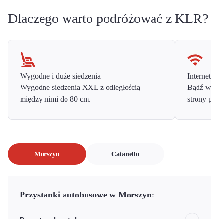
Dlaczego warto podróżować z KLR?
Wygodne i duże siedzenia
Internet o
Wygodne siedzenia XXL z odległością
Bądź w ko
między nimi do 80 cm.
strony prz
Morszyn
Caianello
Przystanki autobusowe w Morszyn: