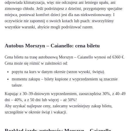
odpowiada klimatyzacja, więc nie odczujesz ani letniego upału, ani
zimowego chłodu. Jeśli podróżujesz z dziećmi, przygotujemy specjalne
miejsca, ponieważ komfort dzieci jest dla nas niekwestionowany. I
oczywiście nie zapomnij o swoich kotach lub psach: stworzyliśmy
wszystkie warunki, abyście mogli podróżować razem.
Autobus Morszyn – Caianello: cena biletu
Cena biletu na trasę autobusową Morszyn – Caianello wynosi od 6360 €.
Cena może się różnić w zależności od:
popytu na kurs w danym okresie (sezon wysoki, święta).
momentu zakupu – bilety kupione z wyprzedzeniem są znacznie
tańsze.
Kupując z 30–39-dniowym wyprzedzeniem, zaoszczędzisz 30%, z 40–49
dni – 40%, a z 50 dni lub więcej – aż 50%!
Aby uzyskać najlepsze ceny, zalecamy wcześniejszy zakup biletu,
szczególnie w okresie świąt i wakacji.
Rozkład jazdy autobusów Morszyn – Caianello