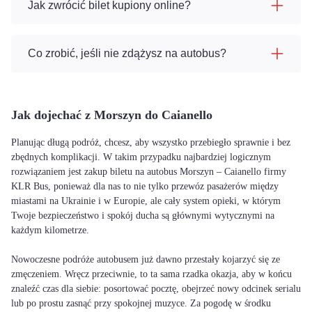
Jak zwrócić bilet kupiony online?
Co zrobić, jeśli nie zdążysz na autobus?
Jak dojechać z Morszyn do Caianello
Planując długą podróż, chcesz, aby wszystko przebiegło sprawnie i bez
zbędnych komplikacji. W takim przypadku najbardziej logicznym
rozwiązaniem jest zakup biletu na autobus Morszyn – Caianello firmy
KLR Bus, ponieważ dla nas to nie tylko przewóz pasażerów między
miastami na Ukrainie i w Europie, ale cały system opieki, w którym
Twoje bezpieczeństwo i spokój ducha są głównymi wytycznymi na
każdym kilometrze.
Nowoczesne podróże autobusem już dawno przestały kojarzyć się ze
zmęczeniem. Wręcz przeciwnie, to ta sama rzadka okazja, aby w końcu
znaleźć czas dla siebie: posortować pocztę, obejrzeć nowy odcinek serialu
lub po prostu zasnąć przy spokojnej muzyce. Za pogodę w środku