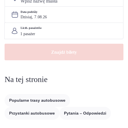
Data podróży
Dzisiaj, 
7
.
08
.
26
Liczb. pasażerów
Znajdź bilety
Na tej stronie
Popularne trasy autobusowe
Przystanki autobusowe
Pytania – Odpowiedzi