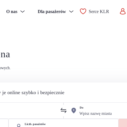
O nas
Dla pasażerów
Serce KLR
ena
sowych.
 je online szybko i bezpiecznie
Do
Liczb. pasażerów