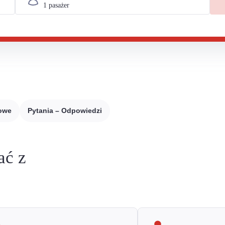
sowe
Pytania – Odpowiedzi
ać z