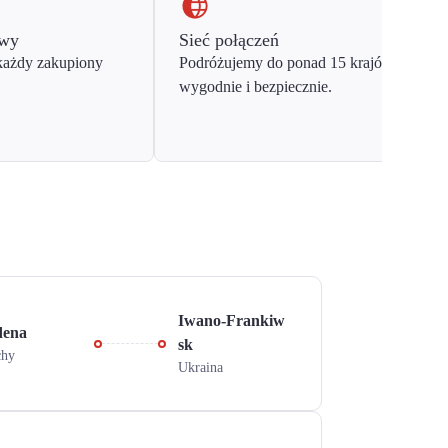
owy
Sieć połączeń
każdy zakupiony
Podróżujemy do ponad 15 krajów Europy
wygodnie i bezpiecznie.
Iwano-Frankiw
ena
sk
chy
Ukraina