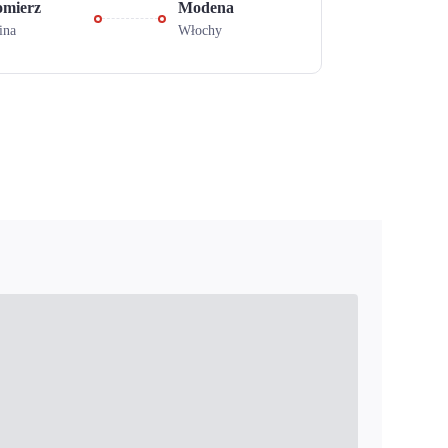
omierz
Modena
ina
Włochy