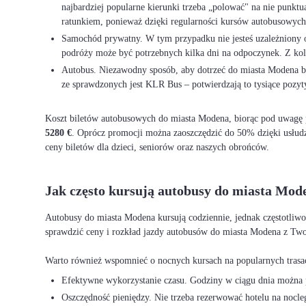
najbardziej popularne kierunki trzeba „polować" na nie punkt
ratunkiem, ponieważ dzięki regularności kursów autobusowych 
Samochód prywatny. W tym przypadku nie jesteś uzależniony od 
podróży może być potrzebnych kilka dni na odpoczynek. Z ko
Autobus. Niezawodny sposób, aby dotrzeć do miasta Modena bez
ze sprawdzonych jest KLR Bus – potwierdzają to tysiące pozyt
Koszt biletów autobusowych do miasta Modena, biorąc pod uwagę po
5280 €
. Oprócz promocji można zaoszczędzić do 50% dzięki usłud
ceny biletów dla dzieci, seniorów oraz naszych obrońców.
Jak często kursują autobusy do miasta Mod
Autobusy do miasta Modena kursują codziennie, jednak częstotliwo
sprawdzić ceny i rozkład jazdy autobusów do miasta Modena z Two
Efektywne wykorzystanie czasu. Godziny w ciągu dnia można p
Oszczędność pieniędzy. Nie trzeba rezerwować hotelu na nocleg