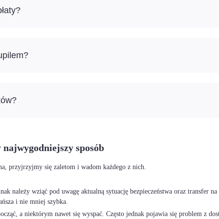
łaty?
pupilem?
ków?
 najwygodniejszy sposób
na, przyjrzyjmy się zaletom i wadom każdego z nich.
ednak należy wziąć pod uwagę aktualną sytuację bezpieczeństwa oraz transfer na
ańsza i nie mniej szybka.
cząć, a niektórym nawet się wyspać. Często jednak pojawia się problem z dost