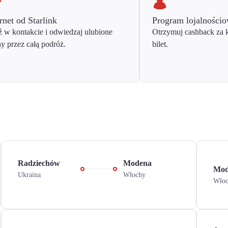
rnet od Starlink
Program lojalności
 w kontakcie i odwiedzaj ulubione
Otrzymuj cashback za 
ny przez całą podróż.
bilet.
Radziechów
Modena
Mod
Ukraina
Włochy
Wło