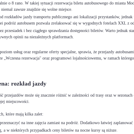
ualnie o 8 rano. W takiej sytuacji rezerwacja biletu autobusowego do miasta
niemal zawsze znajdzie się wolne miejsce.
rozkładów jazdy transportu publicznego ani lokalizacji przystanków, jednak t
lei podróż autobusem pozwala zrelaksować się w wygodnych fotelach XXL z o
 przesiadek i bez ciągłego sprawdzania dostępności biletów. Warto jednak st
ywnych opinii na niezależnych platformach.
ziom usług oraz regularne oferty specjalne, sprawia, że przejazdy autobusam
ze „Wczesna rezerwacja" oraz programowi lojalnościowemu, w ramach którego
ena: rozkład jazdy
ść przejazdów może się znacznie różnić w zależności od trasy oraz w sezonach
jej miejscowości.
rzeznaczyć na inne zajęcia zamiast na podróż. Dodatkowo łatwiej zaplanować 
, a w niektórych przypadkach ceny biletów na nocne kursy są niższe.