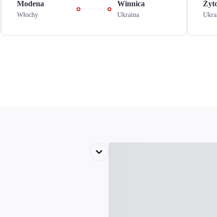
Modena
Winnica
Żyt
Włochy
Ukraina
Ukra