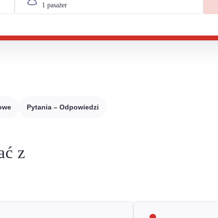
sowe
Pytania – Odpowiedzi
ać z