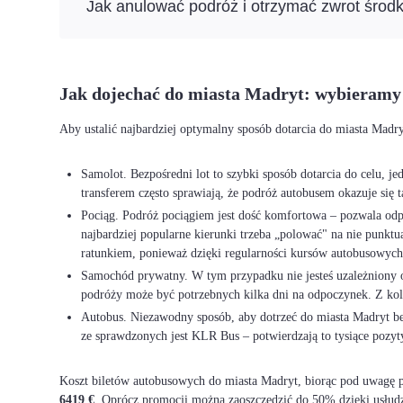
Jak anulować podróż i otrzymać zwrot środ
Jak dojechać do miasta Madryt: wybieramy
Aby ustalić najbardziej optymalny sposób dotarcia do miasta Madr
Samolot. Bezpośredni lot to szybki sposób dotarcia do celu, j
transferem często sprawiają, że podróż autobusem okazuje się t
Pociąg. Podróż pociągiem jest dość komfortowa – pozwala odpo
najbardziej popularne kierunki trzeba „polować" na nie punkt
ratunkiem, ponieważ dzięki regularności kursów autobusowych 
Samochód prywatny. W tym przypadku nie jesteś uzależniony od 
podróży może być potrzebnych kilka dni na odpoczynek. Z ko
Autobus. Niezawodny sposób, aby dotrzeć do miasta Madryt bez
ze sprawdzonych jest KLR Bus – potwierdzają to tysiące pozyt
Koszt biletów autobusowych do miasta Madryt, biorąc pod uwagę po
6419 €
. Oprócz promocji można zaoszczędzić do 50% dzięki usłud