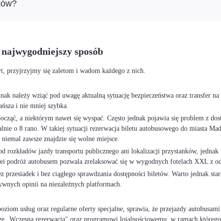
ków?
 najwygodniejszy sposób
yt, przyjrzyjmy się zaletom i wadom każdego z nich.
ednak należy wziąć pod uwagę aktualną sytuację bezpieczeństwa oraz transfer na
ańsza i nie mniej szybka.
cząć, a niektórym nawet się wyspać. Często jednak pojawia się problem z dost
ualnie o 8 rano. W takiej sytuacji rezerwacja biletu autobusowego do miasta 
niemal zawsze znajdzie się wolne miejsce.
rozkładów jazdy transportu publicznego ani lokalizacji przystanków, jednak t
lei podróż autobusem pozwala zrelaksować się w wygodnych fotelach XXL z o
 przesiadek i bez ciągłego sprawdzania dostępności biletów. Warto jednak st
ywnych opinii na niezależnych platformach.
ziom usług oraz regularne oferty specjalne, sprawia, że przejazdy autobusam
ze „Wczesna rezerwacja" oraz programowi lojalnościowemu, w ramach którego