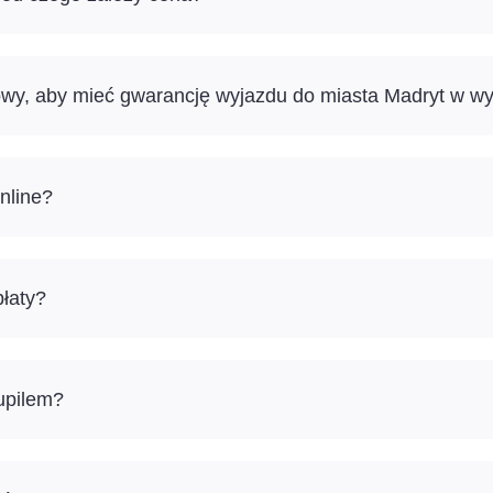
sowy, aby mieć gwarancję wyjazdu do miasta Madryt w w
nline?
łaty?
pupilem?