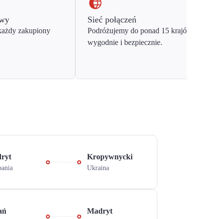
owy
Sieć połączeń
każdy zakupiony
Podróżujemy do ponad 15 krajów Europy
wygodnie i bezpiecznie.
ryt
Kropywnycki
pania
Ukraina
ań
Madryt