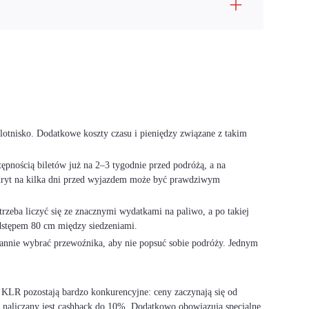
 lotnisko. Dodatkowe koszty czasu i pieniędzy związane z takim
ępnością biletów już na 2–3 tygodnie przed podróżą, a na
Madryt na kilka dni przed wyjazdem może być prawdziwym
rzeba liczyć się ze znacznymi wydatkami na paliwo, a po takiej
dstępem 80 cm między siedzeniami.
arannie wybrać przewoźnika, aby nie popsuć sobie podróży. Jednym
i KLR pozostają bardzo konkurencyjne: ceny zaczynają się od
 naliczany jest cashback do 10%. Dodatkowo obowiązują specjalne