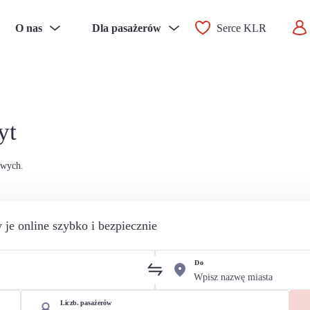
O nas
Dla pasażerów
Serce KLR
yt
owych.
 je online szybko i bezpiecznie
Do
Liczb. pasażerów