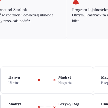
rnet od Starlink
Program lojalności
 w kontakcie i odwiedzaj ulubione
Otrzymuj cashback za 
ny przez całą podróż.
bilet.
Hajsyn
Madryt
Mad
Ukraina
Hiszpania
Hisz
Madryt
Krzywy Róg
Um